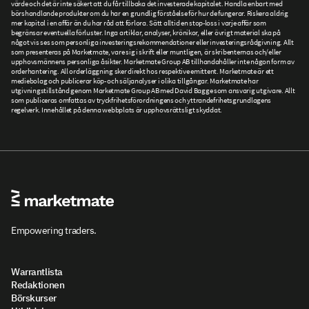
värde och det är inte säkert att du får tillbaka det investerade kapitalet. Handla enbart med
börshandlande produkter om du har en grundlig förståelse för hur de fungerar. Riskera aldrig
mer kapital i en affär än du har råd att förlora. Sätt alltid en stop-loss i varje affär som
begränsar eventuella förluster. Inga artiklar, analyser, krönikor, eller övrigt material ska på
något vis ses som personliga investeringsrekommendationer eller investeringsrådgivning. Allt
som presenteras på Marketmate, vare sig i skrift eller muntligen, är skribenternas och/eller
upphovsmännens personliga åsikter. Marketmate Group AB tillhandahåller inte någon form av
orderhantering. All orderläggning sker direkt hos respektive emittent. Marketmate är ett
mediebolag och publicerar köp- och säljanalyser i olika tillgångar. Marketmate har
utgivningstillstånd genom Marketmate Group AB med David Bagge som ansvarig utgivare. Allt
som publiceras omfattas av tryckfrihetsförordningens och yttrandefrihetsgrundlagens
regelverk. Innehållet på denna webbplats är upphovsrättsligt skyddat.
Empowering traders.
Warrantlista
Redaktionen
Börskurser