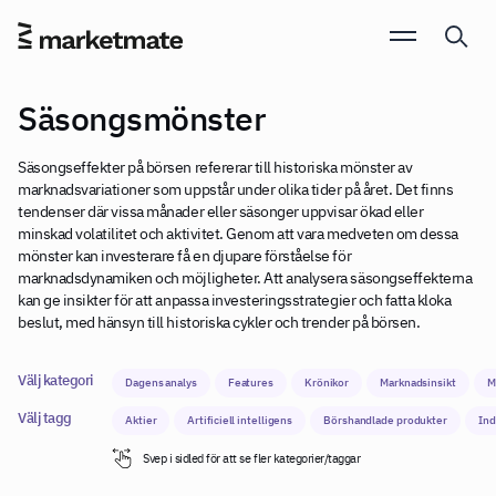
Säsongsmönster
Säsongseffekter på börsen refererar till historiska mönster av
marknadsvariationer som uppstår under olika tider på året. Det finns
tendenser där vissa månader eller säsonger uppvisar ökad eller
minskad volatilitet och aktivitet. Genom att vara medveten om dessa
mönster kan investerare få en djupare förståelse för
marknadsdynamiken och möjligheter. Att analysera säsongseffekterna
kan ge insikter för att anpassa investeringsstrategier och fatta kloka
beslut, med hänsyn till historiska cykler och trender på börsen.
Välj kategori
Dagens analys
Features
Krönikor
Marknadsinsikt
M
Välj tagg
Aktier
Artificiell intelligens
Börshandlade produkter
Ind
Svep i sidled för att se fler kategorier/taggar