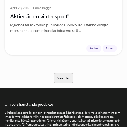
April 28, 2026
David Bagge
Aktier är en vintersport!
Rykande färsk krönika publicerad i Börskollen. Efter bakslaget i
mars har nu de amerikanska börserna satt...
Aktier
Index
Visa fler
Om börshandlande produkter
Börshandlande produkter, och i synnerhet de med hög hävstång, är komplexa instrument som
innebär mycket hög risk för snabba och kraftiga förluster. Majoriteten av alla kunder som
handlar med hävstångsprodukter förlorar vid någon tidpunkt kapital. Historisk avkastning är
ingen garanti för framtida avkastning. En investering i värdepapper kan både öka och minska i