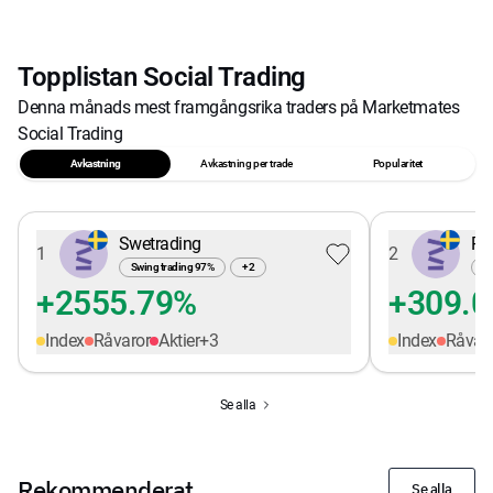
Topplistan Social Trading
Denna månads mest framgångsrika traders på Marketmates
Social Trading
Avkastning
Avkastning per trade
Popularitet
Swetrading
Pe
1
2
Swing trading
97
%
+
2
Sw
+2555.79%
+309.
Index
Råvaror
Aktier
+
3
Index
Råvar
Se alla
Rekommenderat
Se alla