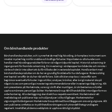
Om börshandlande produkter
Börshandlande produkter, och i synnerhet de med hög hävstång, är komplexa instrument som
innebär mycket hög risk för snabba och kraftiga förluster. Majoriteten av alla kunder som
handlar med hävstångsprodukter förlorar vid någon tidpunkt kapital. Historisk avkastning är
ingen garanti för framtida avkastning. En investering i värdepapper kan både öka och minska i
värde och det är inte säkert att du får tillbaka det investerade kapitalet. Handla enbart med
börshandlande produkter om du har en grundlig förståelse för hur de fungerar. Riskera aldrig
mer kapital i en affär än du har råd att förlora. Sätt alltid en stop-loss i varje affär som
begränsar eventuella förluster. Inga artiklar, analyser, krönikor, eller övrigt material ska på
något vis ses som personliga investeringsrekommendationer eller investeringsrådgivning. Allt
som presenteras på Marketmate, vare sig i skrift eller muntligen, är skribenternas och/eller
upphovsmännens personliga åsikter. Marketmate Group AB tillhandahåller inte någon form av
orderhantering. All orderläggning sker direkt hos respektive emittent. Marketmate är ett
mediebolag och publicerar köp- och säljanalyser i olika tillgångar. Marketmate har
utgivningstillstånd genom Marketmate Group AB med David Bagge som ansvarig utgivare. Allt
som publiceras omfattas av tryckfrihetsförordningens och yttrandefrihetsgrundlagens
regelverk. Innehållet på denna webbplats är upphovsrättsligt skyddat.