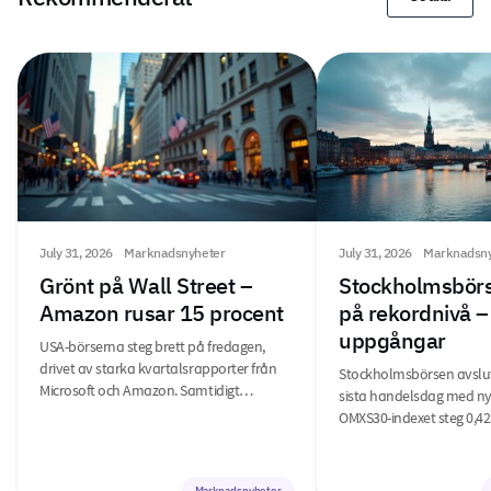
July 31, 2026
Marknadsnyheter
July 31, 2026
Marknadsny
Grönt på Wall Street –
Stockholmsbörs
Amazon rusar 15 procent
på rekordnivå –
uppgångar
USA-börserna steg brett på fredagen,
drivet av starka kvartalsrapporter från
Stockholmsbörsen avslu
Microsoft och Amazon. Samtidigt…
sista handelsdag med ny
OMXS30-indexet steg 0,42
Marknadsnyheter