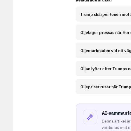
Relaterade artiklar
Trump skärper tonen mot I
Oljelager pressas när Horm
Oljemarknaden vid ett väg
Oljan lyfter efter Trumps ne
Oljepriset rusar när Trum
AI-sammanfat
Denna artikel ä
verifieras mot 