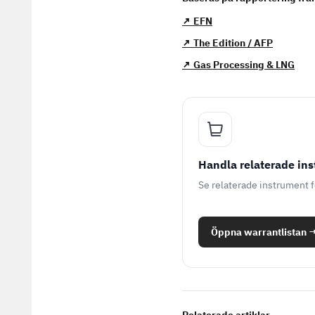
↗ EFN
↗ The Edition / AFP
↗ Gas Processing & LNG
Handla relaterade in
Se relaterade instrument 
Öppna warrantlistan