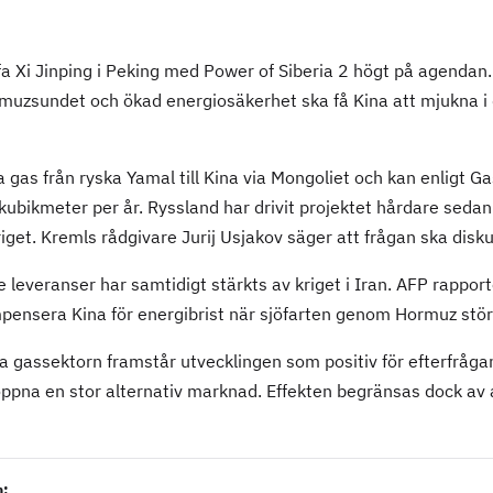
ffa Xi Jinping i Peking med Power of Siberia 2 högt på agendan
muzsundet och ökad energiosäkerhet ska få Kina att mjukna i
a gas från ryska Yamal till Kina via Mongoliet och kan enligt 
kubikmeter per år. Ryssland har drivit projektet hårdare sedan 
riget. Kremls rådgivare Jurij Usjakov säger att frågan ska disk
re leveranser har samtidigt stärkts av kriget i Iran. AFP rappor
pensera Kina för energibrist när sjöfarten genom Hormuz stör
 gassektorn framstår utvecklingen som positiv för efterfrågan
öppna en stor alternativ marknad. Effekten begränsas dock av att
n: