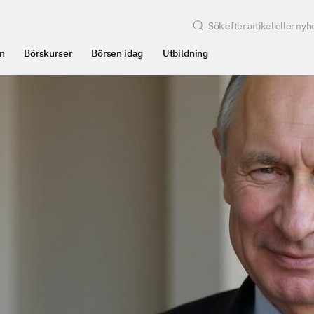
n
Börskurser
Börsen idag
Utbildning