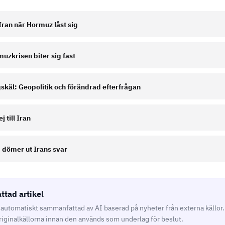
ran när Hormuz låst sig
uzkrisen biter sig fast
skäl: Geopolitik och förändrad efterfrågan
j till Iran
p dömer ut Irans svar
tad artikel
r automatiskt sammanfattad av AI baserad på nyheter från externa källor
originalkällorna innan den används som underlag för beslut.