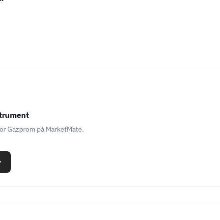
strument
för Gazprom på MarketMate.
→