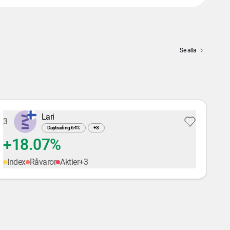
Se alla
Lari
3
Daytrading
64
%
+
3
+18.07%
Index
Råvaror
Aktier
+
3