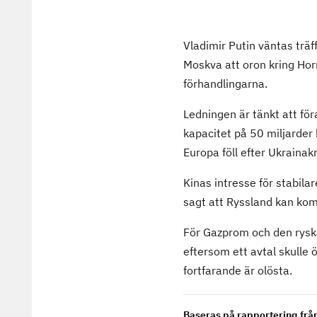
Vladimir Putin väntas trä
Moskva att oron kring Hor
förhandlingarna.
Ledningen är tänkt att för
kapacitet på 50 miljarder 
Europa föll efter Ukrainak
Kinas intresse för stabila
sagt att Ryssland kan kom
För Gazprom och den ryska
eftersom ett avtal skulle 
fortfarande är olösta.
Baseras på rapportering frå