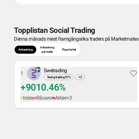
Topplistan Social Trading
Denna månads mest framgångsrika traders på Marketmates 
Avkastning
Avkastning
Popularitet
per trade
Swetrading
1
Swing trading
97
%
+
2
+9010.46%
Index
Råvaror
Aktier
+
3