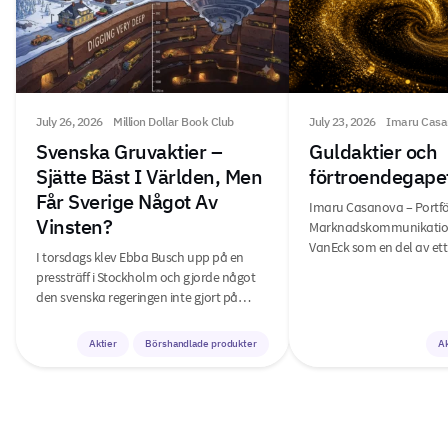
July 26, 2026
Million Dollar Book Club
July 23, 2026
Imaru Casa
Svenska Gruvaktier –
Guldaktier och
Sjätte Bäst I Världen, Men
förtroendegape
Får Sverige Något Av
Imaru Casanova – Portfö
Vinsten?
Marknadskommunikation
VanEck som en del av et
I torsdags klev Ebba Busch upp på en
pressträff i Stockholm och gjorde något
den svenska regeringen inte gjort på…
Aktier
Börshandlade produkter
Ak