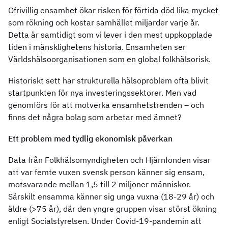
Ofrivillig ensamhet ökar risken för förtida död lika mycket
som rökning och kostar samhället miljarder varje år.
Detta är samtidigt som vi lever i den mest uppkopplade
tiden i mänsklighetens historia. Ensamheten ser
Världshälsoorganisationen som en global folkhälsorisk.
Historiskt sett har strukturella hälsoproblem ofta blivit
startpunkten för nya investeringssektorer. Men vad
genomförs för att motverka ensamhetstrenden – och
finns det några bolag som arbetar med ämnet?
Ett problem med tydlig ekonomisk påverkan
Data från Folkhälsomyndigheten och Hjärnfonden visar
att var femte vuxen svensk person känner sig ensam,
motsvarande mellan 1,5 till 2 miljoner människor.
Särskilt ensamma känner sig unga vuxna (18-29 år) och
äldre (>75 år), där den yngre gruppen visar störst ökning
enligt Socialstyrelsen. Under Covid-19-pandemin att