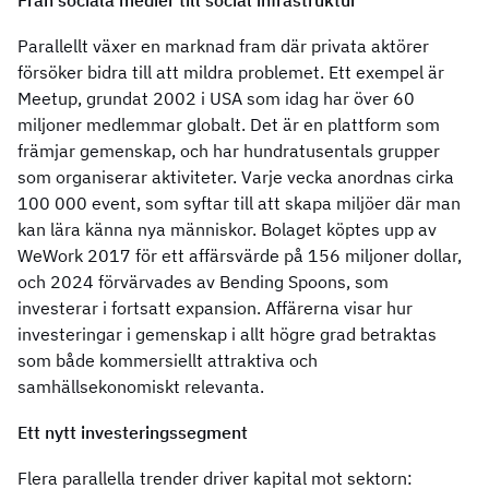
Från sociala medier till social infrastruktur
Parallellt växer en marknad fram där privata aktörer
försöker bidra till att mildra problemet. Ett exempel är
Meetup, grundat 2002 i USA som idag har över 60
miljoner medlemmar globalt. Det är en plattform som
främjar gemenskap, och har hundratusentals grupper
som organiserar aktiviteter. Varje vecka anordnas cirka
100 000 event, som syftar till att skapa miljöer där man
kan lära känna nya människor. Bolaget köptes upp av
WeWork 2017 för ett affärsvärde på 156 miljoner dollar,
och 2024 förvärvades av Bending Spoons, som
investerar i fortsatt expansion. Affärerna visar hur
investeringar i gemenskap i allt högre grad betraktas
som både kommersiellt attraktiva och
samhällsekonomiskt relevanta.
Ett nytt investeringssegment
Flera parallella trender driver kapital mot sektorn: