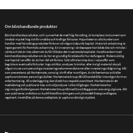
Om börshandlande produkter
Börshandlande produkter, och i synnerhet de med hög hävstång, är komplexa instrument som
innebär mycket hög risk för snabba och kraftiga förluster. Majoriteten av alla kunder som
handlar med hävstångsprodukter förlorar vid någon tidpunkt kapital. Historisk avkastning är
ingen garanti för framtida avkastning. En investering i värdepapper kan både öka och minska i
värde och det är inte säkert att du får tillbaka det investerade kapitalet. Handla enbart med
börshandlande produkter om du har en grundlig förståelse för hur de fungerar. Riskera aldrig
mer kapital i en affär än du har råd att förlora. Sätt alltid en stop-loss i varje affär som
begränsar eventuella förluster. Inga artiklar, analyser, krönikor, eller övrigt material ska på
något vis ses som personliga investeringsrekommendationer eller investeringsrådgivning. Allt
som presenteras på Marketmate, vare sig i skrift eller muntligen, är skribenternas och/eller
upphovsmännens personliga åsikter. Marketmate Group AB tillhandahåller inte någon form av
orderhantering. All orderläggning sker direkt hos respektive emittent. Marketmate är ett
mediebolag och publicerar köp- och säljanalyser i olika tillgångar. Marketmate har
utgivningstillstånd genom Marketmate Group AB med David Bagge som ansvarig utgivare. Allt
som publiceras omfattas av tryckfrihetsförordningens och yttrandefrihetsgrundlagens
regelverk. Innehållet på denna webbplats är upphovsrättsligt skyddat.