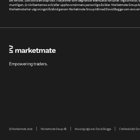
att förlora. Sätt alltid en stop-loss i varje affär som begränsar eventuella förluster. Inga artikla
muntligen, är skribenternas och/eller upphovsmännens personliga åsikter. Marketmate Group AB ti
Marketmate har utgivningstillstånd genom Marketmate Group AB med David Bagge som ansvarig ut
Empowering traders.
© Marketmate 2026
Marketmate Group AB
Ansvarig utgivare: David Bagge
Chefredaktör: Da