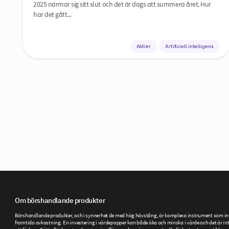
2025 närmar sig sitt slut och det är dags att summera året. Hur
har det gått...
Aktier
Artificiell intelligens
Om börshandlande produkter
Börshandlande produkter, och i synnerhet de med hög hävstång, är komplexa instrument som inneb
framtida avkastning. En investering i värdepapper kan både öka och minska i värde och det är inte