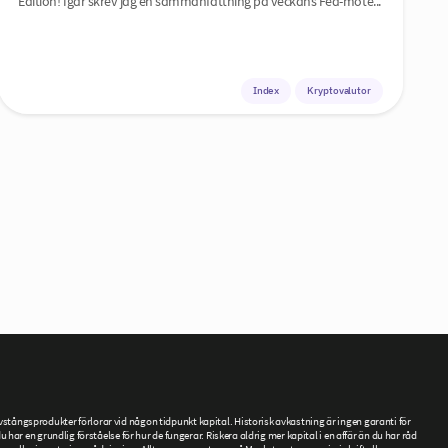
Edition! Igår skrev jag en sammanfattning på veckans Fed-möte...
Index
Kryptovalutor
tångsprodukter förlorar vid någon tidpunkt kapital. Historisk avkastning är ingen garanti för
ar en grundlig förståelse för hur de fungerar. Riskera aldrig mer kapital i en affär än du har råd