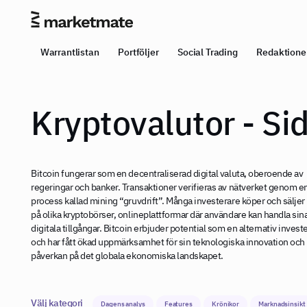
Warrantlistan
Portföljer
Social Trading
Redaktione
Kryptovalutor - Si
Bitcoin fungerar som en decentraliserad digital valuta, oberoende av
regeringar och banker. Transaktioner verifieras av nätverket genom e
process kallad mining “gruvdrift”. Många investerare köper och säljer
på olika kryptobörser, onlineplattformar där användare kan handla sin
digitala tillgångar. Bitcoin erbjuder potential som en alternativ invest
och har fått ökad uppmärksamhet för sin teknologiska innovation och
påverkan på det globala ekonomiska landskapet.
Välj kategori
Dagens analys
Features
Krönikor
Marknadsinsikt