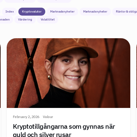
Index
Kryptovalutor
Marknadsnyheter
Marknadsnyheter
Räntor & oblig
knaden
Värdering
Volatilitet
February 2, 2026
Valour
Kryptotillgångarna som gynnas när
guld och silver rusar