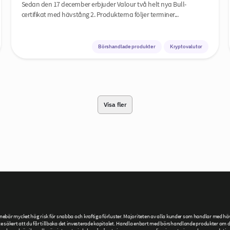
Sedan den 17 december erbjuder Valour två helt nya Bull-
certifikat med hävstång 2. Produkterna följer terminer...
Börshandlade produkter
Kryptovalutor
Visa fler
är mycket hög risk för snabba och kraftiga förluster. Majoriteten av alla kunder som handlar med hävs
 säkert att du får tillbaka det investerade kapitalet. Handla enbart med börshandlande produkter om du h