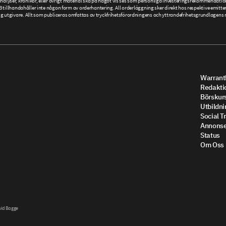
r, analyser, krönikor, eller övrigt material ska på något vis ses som personliga investeringsrekommendatio
llhandahåller inte någon form av orderhantering. All orderläggning sker direkt hos respektive emittent
givare. Allt som publiceras omfattas av tryckfrihetsförordningens och yttrandefrihetsgrundlagens re
Warrantl
Redakti
Börskur
Utbildni
Social T
Annonse
Status
Om Oss
vid Bagge