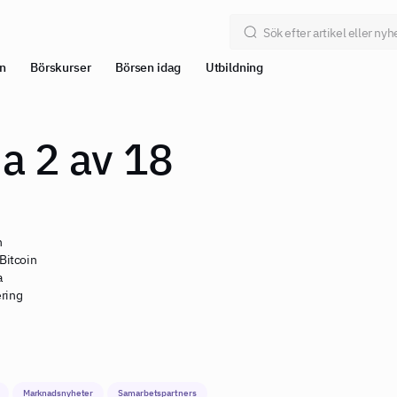
n
Börskurser
Börsen idag
Utbildning
da 2 av 18
n
 Bitcoin
a
ering
Marknadsnyheter
Samarbetspartners