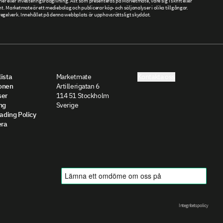
ner eller investeringsrådgivning. Allt som presenteras på Marketmate, vare sig i skrift eller
. Marketmate är ett mediebolag och publicerar köp- och säljanalyser i olika tillgångar.
gelverk. Innehållet på denna webbplats är upphovsrättsligt skyddat.
ista
Marketmate
Kontakta oss
onen
Artillerigatan 6
ser
114 51 Stockholm
ng
Sverige
rading Policy
ra
Integritetspolicy