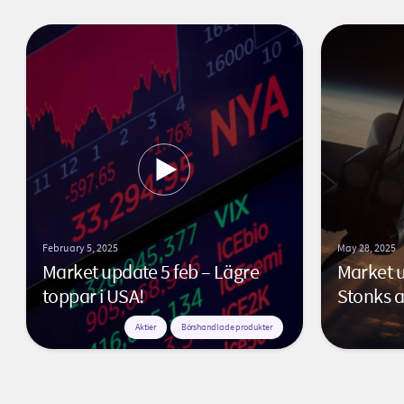
February 5, 2025
May 28, 2025
Market update 5 feb – Lägre
Market 
toppar i USA!
Stonks a
Aktier
Börshandlade produkter