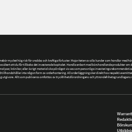
är mycket hög risk för snabba och kraftiga förluster. Majoriteten av alla kunder som handlar med hävs
 säkert att du får tillbaka det investerade kapitalet. Handla enbart med börshandlande produkter om du h
r, analyser, krönikor, eller övrigt material ska på något vis ses som personliga investeringsrekommendatio
llhandahåller inte någon form av orderhantering. All orderläggning sker direkt hos respektive emittent
givare. Allt som publiceras omfattas av tryckfrihetsförordningens och yttrandefrihetsgrundlagens re
Warrantl
Redakti
Börskur
Utbildni