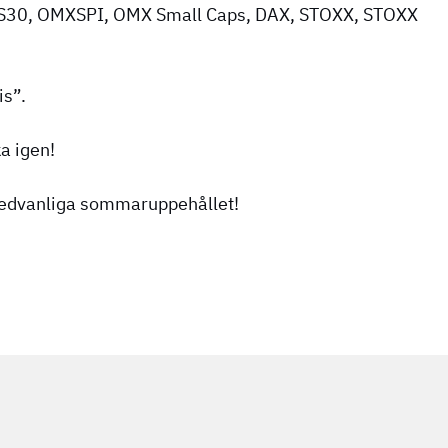
XS30, OMXSPI, OMX Small Caps, DAX, STOXX, STOXX
is”.
a igen!
t sedvanliga sommaruppehållet!