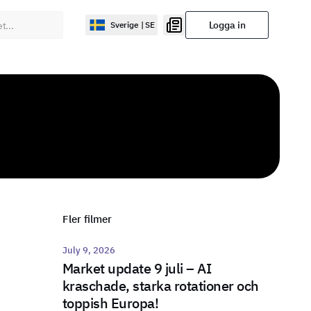
Logga in
Sverige | SE
Fler filmer
July 9, 2026
Market update 9 juli – AI
kraschade, starka rotationer och
toppish Europa!