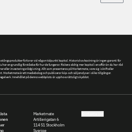
tångsprodukter förlorar vid någon tidpunkt kapital. Historisk avkastning är ingen garanti för
ar en grundlig förståelse för hur de fungerar. Riskera aldrig mer kapital i en affär än du har råd
ner eller investeringsrådgivning. Allt som presenteras på Marketmate, vare sig i skrift eller
. Marketmate är ett mediebolag och publicerar köp- och säljanalyser i olika tillgångar.
gelverk. Innehållet på denna webbplats är upphovsrättsligt skyddat.
ista
Marketmate
Kontakta oss
onen
Artillerigatan 6
ser
114 51 Stockholm
ng
Sverige