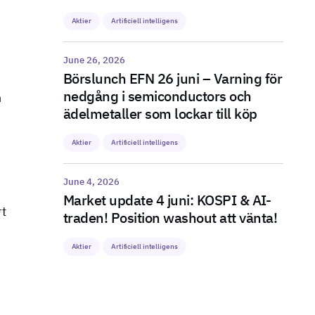
Aktier
Artificiell intelligens
June 26, 2026
Börslunch EFN 26 juni – Varning för
nedgång i semiconductors och
n
ädelmetaller som lockar till köp
Aktier
Artificiell intelligens
June 4, 2026
Market update 4 juni: KOSPI & AI-
rt
traden! Position washout att vänta!
Aktier
Artificiell intelligens