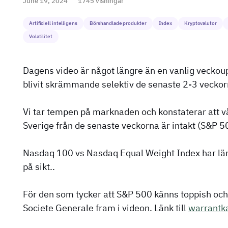
June 19, 2024
1745 visningar
Artificiell intelligens
Börshandlade produkter
Index
Kryptovalutor
Volatilitet
Dagens video är något längre än en vanlig vecko
blivit skrämmande selektiv de senaste 2-3 veckor
Vi tar tempen på marknaden och konstaterar att v
Sverige från de senaste veckorna är intakt (S&P 
Nasdaq 100 vs Nasdaq Equal Weight Index har lämn
på sikt..
För den som tycker att S&P 500 känns toppish och 
Societe Generale fram i videon. Länk till
warrantka