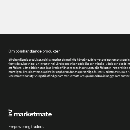
Om börshandlande produkter
Börshandlande produkter, och i synnerhet de med hög hävstång, är komplexa instrument som inneb
framtida avkastning. En investering i värdepapper kan både öka och minska i värde och det är inte
att förlora. Sätt alltid en stop-loss i varje affär som begränsar eventuella förluster. Inga artikla
muntligen, är skribenternas och/eller upphovsmännens personliga åsikter. Marketmate Group AB ti
Marketmate har utgivningstillstånd genom Marketmate Group AB med David Bagge som ansvarig ut
Empowering traders.