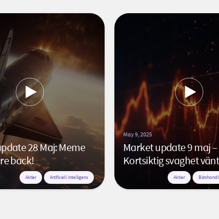
May 9, 2025
update 28 Maj: Meme
Market update 9 maj –
re back!
Kortsiktig svaghet vän
Aktier
Artificiell intelligens
Aktier
Börshandl