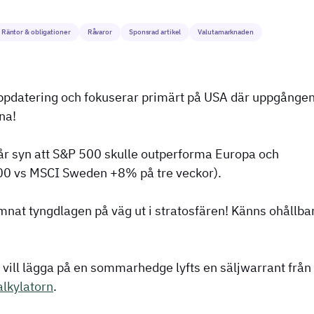
Räntor & obligationer
Råvaror
Sponsrad artikel
Valutamarknaden
uppdatering och fokuserar primärt på USA där uppgånge
na!
år syn att S&P 500 skulle outperforma Europa och
500 vs MSCI Sweden +8% på tre veckor).
at tyngdlagen på väg ut i stratosfären! Känns ohållba
vill lägga på en sommarhedge lyfts en säljwarrant från
lkylatorn
.