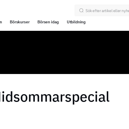
n
Börskurser
Börsen idag
Utbildning
Midsommarspecial