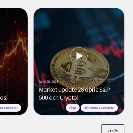
April 28, 2025
Market update 28 april: S&P
tas!
500 och Crypto!
ade produkter
Aktier
Börshandlade produkter
Se alla