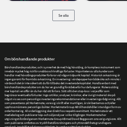
Se alla
Om börshandlande produkter
Börshandlande produkter, och i synnerhet de med hög hävstång, är komplexa instrument som
innebär mycket hög risk för snabba och kraftiga förluster. Majoriteten av alla kunder som
handlar med hävstångsprodukter förlorar vid någon tidpunkt kapital. Historisk avkastning är
ingen garanti för framtida avkastning. En investering i värdepapper kan både öka och minska i
värde och det är inte säkert att du får tillbaka det investerade kapitalet. Handla enbart med
börshandlande produkter om du har en grundlig förståelse för hur de fungerar. Riskera aldrig
mer kapital i en affär än du har råd att förlora. Sätt alltid en stop-loss i varje affär som
begränsar eventuella förluster. Inga artiklar, analyser, krönikor, eller övrigt material ska på
något vis ses som personliga investeringsrekommendationer eller investeringsrådgivning. Allt
som presenteras på Marketmate, vare sig i skrift eller muntligen, är skribenternas och/eller
upphovsmännens personliga åsikter. Marketmate Group AB tillhandahåller inte någon form av
orderhantering. All orderläggning sker direkt hos respektive emittent. Marketmate är ett
mediebolag och publicerar köp- och säljanalyser i olika tillgångar. Marketmate har
utgivningstillstånd genom Marketmate Group AB med David Bagge som ansvarig utgivare. Allt
som publiceras omfattas av tryckfrihetsförordningens och yttrandefrihetsgrundlagens
regelverk. Innehållet på denna webbplats är upphovsrättsligt skyddat.