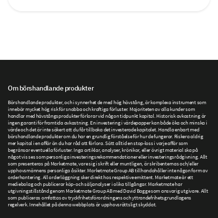
Om börshandlande produkter
Börshandlande produkter, och i synnerhet de med hög hävstång, är komplexa instrument som
innebär mycket hög risk för snabba och kraftiga förluster. Majoriteten av alla kunder som
handlar med hävstångsprodukter förlorar vid någon tidpunkt kapital. Historisk avkastning är
ingen garanti för framtida avkastning. En investering i värdepapper kan både öka och minska i
värde och det är inte säkert att du får tillbaka det investerade kapitalet. Handla enbart med
börshandlande produkter om du har en grundlig förståelse för hur de fungerar. Riskera aldrig
mer kapital i en affär än du har råd att förlora. Sätt alltid en stop-loss i varje affär som
begränsar eventuella förluster. Inga artiklar, analyser, krönikor, eller övrigt material ska på
något vis ses som personliga investeringsrekommendationer eller investeringsrådgivning. Allt
som presenteras på Marketmate, vare sig i skrift eller muntligen, är skribenternas och/eller
upphovsmännens personliga åsikter. Marketmate Group AB tillhandahåller inte någon form av
orderhantering. All orderläggning sker direkt hos respektive emittent. Marketmate är ett
mediebolag och publicerar köp- och säljanalyser i olika tillgångar. Marketmate har
utgivningstillstånd genom Marketmate Group AB med David Bagge som ansvarig utgivare. Allt
som publiceras omfattas av tryckfrihetsförordningens och yttrandefrihetsgrundlagens
regelverk. Innehållet på denna webbplats är upphovsrättsligt skyddat.