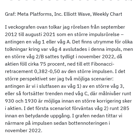
Graf: Meta Platforms, Inc. Elliott Wave, Weekly Chart
I veckografen ovan tolkar jag rörelsen från september
2012 till augusti 2021 som en större impulsrörelse –
antingen en våg 1 eller våg A. Det finns utrymme för olika
tolkningar kring var våg 4 avslutades i denna impuls, men
en större våg 2/B sattes tydligt i november 2022, då
aktien föll cirka 75 procent, ned till ett Fibonacci-
retracement 0,382-0,50 av den större impulsen. I det
större perspektivet ser jag två möjliga scenarier:
antingen är vi i slutfasen av våg 1) av en större våg 3,
eller så fortsätter trenden med våg C, där målnivåer runt
930 och 1930 är möjliga innan en större korrigering sker
i aktien. I det första scenariot förväntas våg 2) runt 285
innan en betydande uppgång. I grafen nedan tittar vi
närmare på impulsen sedan bottennoteringen i
november 2022.