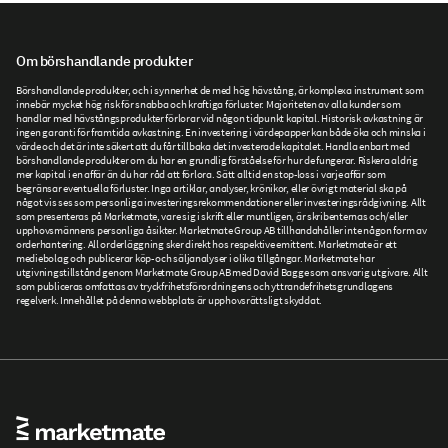
Om börshandlande produkter
Börshandlande produkter, och i synnerhet de med hög hävstång, är komplexa instrument som
innebär mycket hög risk för snabba och kraftiga förluster. Majoriteten av alla kunder som
handlar med hävstångsprodukter förlorar vid någon tidpunkt kapital. Historisk avkastning är
ingen garanti för framtida avkastning. En investering i värdepapper kan både öka och minska i
värde och det är inte säkert att du får tillbaka det investerade kapitalet. Handla enbart med
börshandlande produkter om du har en grundlig förståelse för hur de fungerar. Riskera aldrig
mer kapital i en affär än du har råd att förlora. Sätt alltid en stop-loss i varje affär som
begränsar eventuella förluster. Inga artiklar, analyser, krönikor, eller övrigt material ska på
något vis ses som personliga investeringsrekommendationer eller investeringsrådgivning. Allt
som presenteras på Marketmate, vare sig i skrift eller muntligen, är skribenternas och/eller
upphovsmännens personliga åsikter. Marketmate Group AB tillhandahåller inte någon form av
orderhantering. All orderläggning sker direkt hos respektive emittent. Marketmate är ett
mediebolag och publicerar köp- och säljanalyser i olika tillgångar. Marketmate har
utgivningstillstånd genom Marketmate Group AB med David Bagge som ansvarig utgivare. Allt
som publiceras omfattas av tryckfrihetsförordningens och yttrandefrihetsgrundlagens
regelverk. Innehållet på denna webbplats är upphovsrättsligt skyddat.