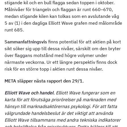
stigande kil och en bull flagga sedan toppen i oktober.
Målnivåer för triangeln och flaggan är runt 660–670,
medan stigande kilen kan tolkas som en avslutande våg
5 av (1) i den dagliga Elliott Wave grafen med målområde
runt 685.
Sammanfattningsvis
finns potential för att aktien på kort
sikt söker sig upp till dessa nivåer, särskilt om den bryter
över flaggans motstånd med högre volymer under
närmaste veckorna. Ur ett längre perspektiv finns dock
risk för en större topp i aktien runt dessa nivåer.
META släpper nästa rapport den 29/1.
Elliott Wave och handel
. Elliott Wave fungerar som en
karta för att förutsäga prisrörelser på marknaden med
hänsyn till marknadsaktörernas psykologi. För att fatta
välgrundade handelsbeslut är det viktigt att använda
Elliott Wave tillsammans med andra tekniska indikatorer
och bekräftelse från prisstrukturer. Detta hjälper till att