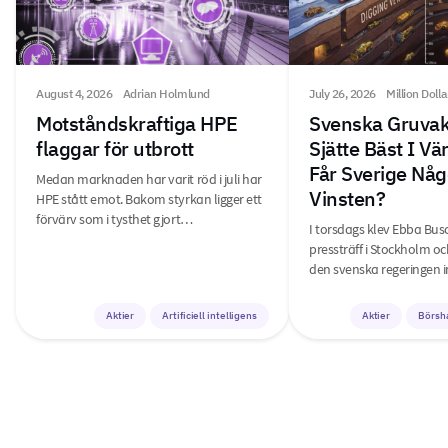
August 4, 2026
Adrian Holmlund
July 26, 2026
Million Doll
Motståndskraftiga HPE
Svenska Gruvak
flaggar för utbrott
Sjätte Bäst I V
Får Sverige Någ
Medan marknaden har varit röd i juli har
Vinsten?
HPE stått emot. Bakom styrkan ligger ett
förvärv som i tysthet gjort…
I torsdags klev Ebba Bus
pressträff i Stockholm o
den svenska regeringen i
Aktier
Artificiell intelligens
Aktier
Börsh