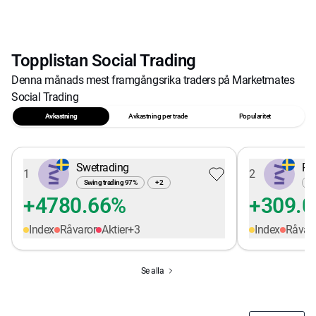
Topplistan Social Trading
Denna månads mest framgångsrika traders på Marketmates
Social Trading
Avkastning
Avkastning per trade
Popularitet
Swetrading
Pe
1
2
Swing trading
97
%
+
2
Sw
+4780.66%
+309.
Index
Råvaror
Aktier
+
3
Index
Råvar
Se alla