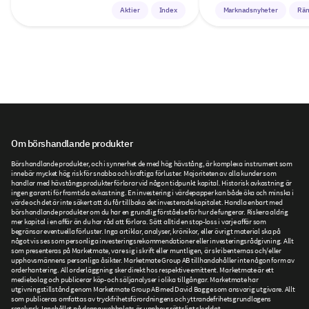
Aktier
Index
Marknadsnyheter
Rän
Om börshandlande produkter
Börshandlande produkter, och i synnerhet de med hög hävstång, är komplexa instrument som
innebär mycket hög risk för snabba och kraftiga förluster. Majoriteten av alla kunder som
handlar med hävstångsprodukter förlorar vid någon tidpunkt kapital. Historisk avkastning är
ingen garanti för framtida avkastning. En investering i värdepapper kan både öka och minska i
värde och det är inte säkert att du får tillbaka det investerade kapitalet. Handla enbart med
börshandlande produkter om du har en grundlig förståelse för hur de fungerar. Riskera aldrig
mer kapital i en affär än du har råd att förlora. Sätt alltid en stop-loss i varje affär som
begränsar eventuella förluster. Inga artiklar, analyser, krönikor, eller övrigt material ska på
något vis ses som personliga investeringsrekommendationer eller investeringsrådgivning. Allt
som presenteras på Marketmate, vare sig i skrift eller muntligen, är skribenternas och/eller
upphovsmännens personliga åsikter. Marketmate Group AB tillhandahåller inte någon form av
orderhantering. All orderläggning sker direkt hos respektive emittent. Marketmate är ett
mediebolag och publicerar köp- och säljanalyser i olika tillgångar. Marketmate har
utgivningstillstånd genom Marketmate Group AB med David Bagge som ansvarig utgivare. Allt
som publiceras omfattas av tryckfrihetsförordningens och yttrandefrihetsgrundlagens
regelverk. Innehållet på denna webbplats är upphovsrättsligt skyddat.