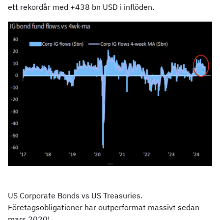
ett rekordår med +438 bn USD i inflöden.
US Corporate Bonds vs US Treasuries.
Företagsobligationer har outperformat massivt sedan
mars 2020!