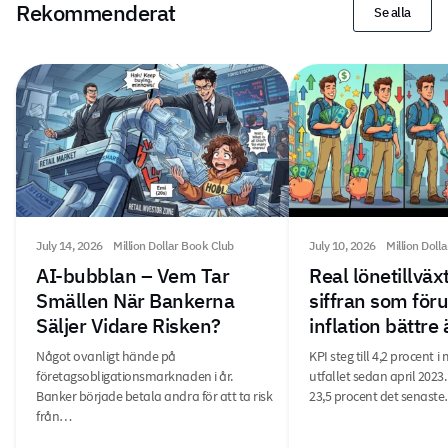
Rekommenderat
Se alla
July 14, 2026
Million Dollar Book Club
July 10, 2026
Million Doll
AI-bubblan – Vem Tar
Real lönetillväx
Smällen När Bankerna
siffran som för
Säljer Vidare Risken?
inflation bättre
Något ovanligt hände på
KPI steg till 4,2 procent 
företagsobligationsmarknaden i år.
utfallet sedan april 2023.
Banker började betala andra för att ta risk
23,5 procent det senast
från…