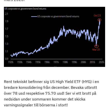
Rent tekniskt befinner sig US High Yield ETF (HYG) i en
bredare konsolidering från december. Bevaka utbrott
över 78 usd respektive 75.70 usd! Ser vi ett brott på
nedsidan under sommaren kommer det skicka
varningssignaler till börserna i stort!