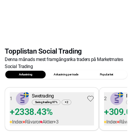
Topplistan Social Trading
Denna månads mest framgångsrika traders på Marketmates
Social Trading
Avkastning
Avkastning per trade
Popularitet
Swetrading
Pe
1
2
Swing trading
97
%
+
2
Sw
+2338.43%
+309.
Index
Råvaror
Aktier
+
3
Index
Råvar