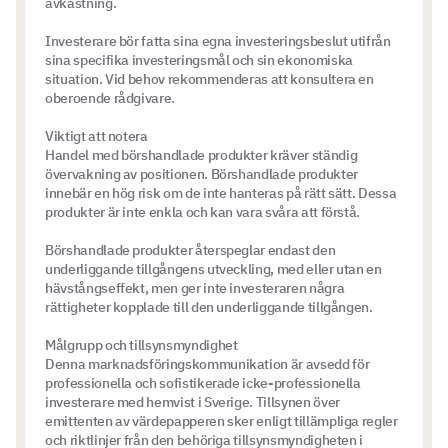
avkastning.
Investerare bör fatta sina egna investeringsbeslut utifrån
sina specifika investeringsmål och sin ekonomiska
situation. Vid behov rekommenderas att konsultera en
oberoende rådgivare.
Viktigt att notera
Handel med börshandlade produkter kräver ständig
övervakning av positionen. Börshandlade produkter
innebär en hög risk om de inte hanteras på rätt sätt. Dessa
produkter är inte enkla och kan vara svåra att förstå.
Börshandlade produkter återspeglar endast den
underliggande tillgångens utveckling, med eller utan en
hävstångseffekt, men ger inte investeraren några
rättigheter kopplade till den underliggande tillgången.
Målgrupp och tillsynsmyndighet
Denna marknadsföringskommunikation är avsedd för
professionella och sofistikerade icke-professionella
investerare med hemvist i Sverige. Tillsynen över
emittenten av värdepapperen sker enligt tillämpliga regler
och riktlinjer från den behöriga tillsynsmyndigheten i