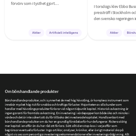
förvärv som i tysthet gjort…
I torsdags klev Ebba Bus
pressträff i Stockholm o
den svenska regeringen i
Aktier
Artificiell intelligens
Aktier
Börsh
Om börshandlande produkter
Börshandlande produkter, och i synnerhet de med hög hävstång, är komplexa instrument som
innebär mycket hög risk för snabba och kraftiga förluster. Majoriteten av alla kunder som
handlar med hävstångsprodukter förlorar vid någon tidpunkt kapital. Historisk avkastning är
ingen garanti för framtida avkastning. En investering i värdepapper kan både öka och minska i
värde och det är inte säkert att du får tillbaka det investerade kapitalet. Handla enbart med
börshandlande produkter om du har en grundlig förståelse för hur de fungerar. Riskera aldrig
mer kapital i en affär än du har råd att förlora. Sätt alltid en stop-loss i varje affär som
begränsar eventuella förluster. Inga artiklar, analyser, krönikor, eller övrigt material ska på
något vis ses som personliga investeringsrekommendationer eller investeringsrådgivning. Allt