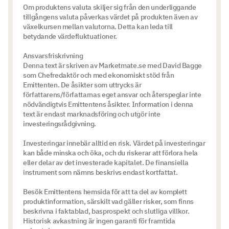
Om produktens valuta skiljer sig från den underliggande
tillgångens valuta påverkas värdet på produkten även av
växelkursen mellan valutorna. Detta kan leda till
betydande värdefluktuationer.
Ansvarsfriskrivning
Denna text är skriven av Marketmate.se med David Bagge
som Chefredaktör och med ekonomiskt stöd från
Emittenten. De åsikter som uttrycks är
författarens/författarnas eget ansvar och återspeglar inte
nödvändigtvis Emittentens åsikter. Information i denna
text är endast marknadsföring och utgör inte
investeringsrådgivning.
Investeringar innebär alltid en risk. Värdet på investeringar
kan både minska och öka, och du riskerar att förlora hela
eller delar av det investerade kapitalet. De finansiella
instrument som nämns beskrivs endast kortfattat.
Besök Emittentens hemsida för att ta del av komplett
produktinformation, särskilt vad gäller risker, som finns
beskrivna i faktablad, basprospekt och slutliga villkor.
Historisk avkastning är ingen garanti för framtida