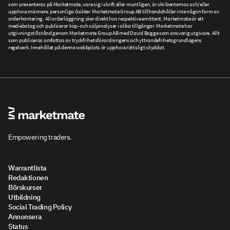
som presenteras på Marketmate, vare sig i skrift eller muntligen, är skribenternas och/eller
upphovsmännens personliga åsikter. Marketmate Group AB tillhandahåller inte någon form av
orderhantering. All orderläggning sker direkt hos respektive emittent. Marketmate är ett
mediebolag och publicerar köp- och säljanalyser i olika tillgångar. Marketmate har
utgivningstillstånd genom Marketmate Group AB med David Bagge som ansvarig utgivare. Allt
som publiceras omfattas av tryckfrihetsförordningens och yttrandefrihetsgrundlagens
regelverk. Innehållet på denna webbplats är upphovsrättsligt skyddat.
Empowering traders.
Warrantlista
Redaktionen
Börskurser
Utbildning
Social Trading Policy
Annonsera
Status