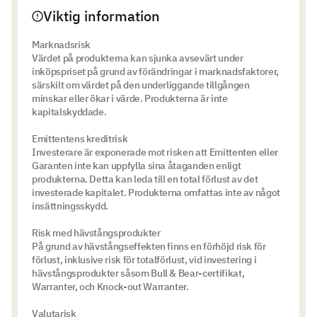
Viktig information
Marknadsrisk
Värdet på produkterna kan sjunka avsevärt under
inköpspriset på grund av förändringar i marknadsfaktorer,
särskilt om värdet på den underliggande tillgången
minskar eller ökar i värde. Produkterna är inte
kapitalskyddade.
Emittentens kreditrisk
Investerare är exponerade mot risken att Emittenten eller
Garanten inte kan uppfylla sina åtaganden enligt
produkterna. Detta kan leda till en total förlust av det
investerade kapitalet. Produkterna omfattas inte av något
insättningsskydd.
Risk med hävstångsprodukter
På grund av hävstångseffekten finns en förhöjd risk för
förlust, inklusive risk för totalförlust, vid investering i
hävstångsprodukter såsom Bull & Bear-certifikat,
Warranter, och Knock-out Warranter.
Valutarisk