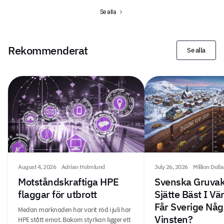
Se alla
Rekommenderat
Se alla
August 4, 2026
Adrian Holmlund
July 26, 2026
Million Doll
Motståndskraftiga HPE
Svenska Gruvak
flaggar för utbrott
Sjätte Bäst I V
Får Sverige Någ
Medan marknaden har varit röd i juli har
Vinsten?
HPE stått emot. Bakom styrkan ligger ett