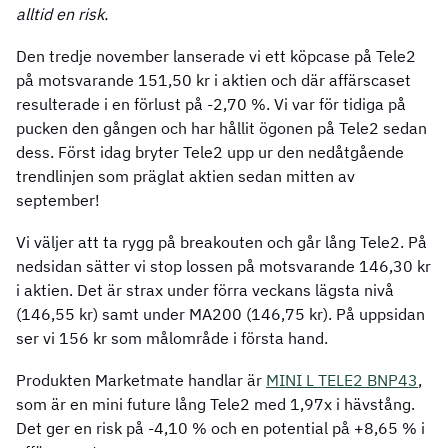
alltid en risk.
Den tredje november lanserade vi ett köpcase på Tele2
på motsvarande 151,50 kr i aktien och där affärscaset
resulterade i en förlust på -2,70 %. Vi var för tidiga på
pucken den gången och har hållit ögonen på Tele2 sedan
dess. Först idag bryter Tele2 upp ur den nedåtgående
trendlinjen som präglat aktien sedan mitten av
september!
Vi väljer att ta rygg på breakouten och går lång Tele2. På
nedsidan sätter vi stop lossen på motsvarande 146,30 kr
i aktien. Det är strax under förra veckans lägsta nivå
(146,55 kr) samt under MA200 (146,75 kr). På uppsidan
ser vi 156 kr som målområde i första hand.
Produkten Marketmate handlar är
MINI L TELE2 BNP43
,
som är en mini future lång Tele2 med 1,97x i hävstång.
Det ger en risk på -4,10 % och en potential på +8,65 % i