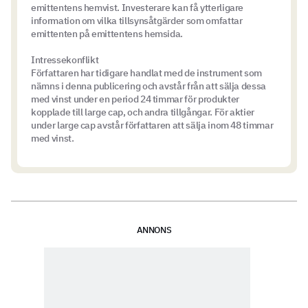
emittentens hemvist. Investerare kan få ytterligare
information om vilka tillsynsåtgärder som omfattar
emittenten på emittentens hemsida.
Intressekonflikt
Författaren har tidigare handlat med de instrument som
nämns i denna publicering och avstår från att sälja dessa
med vinst under en period 24 timmar för produkter
kopplade till large cap, och andra tillgångar. För aktier
under large cap avstår författaren att sälja inom 48 timmar
med vinst.
ANNONS