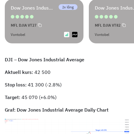
2x lång
Dow Jones Industrial Average
Dow Jone
MFL DJIA VT27
MFL DJIA VT82
Vontobel
Vontobel
DJI – Dow Jones Industrial Average
Aktuell kurs:
42 500
Stop loss:
41 300 (-2.8%)
Target:
45 070 (+6.0%)
Graf: Dow Jones Industrial Average Daily Chart