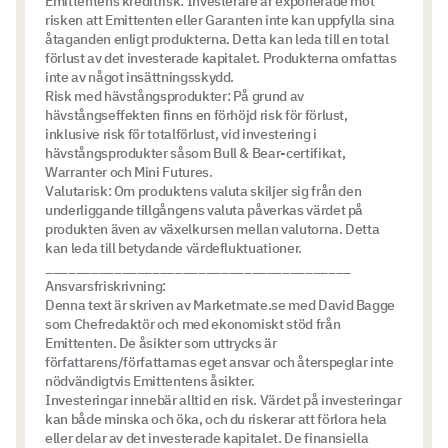
Emittentens kreditrisk: Investerare är exponerade mot
risken att Emittenten eller Garanten inte kan uppfylla sina
åtaganden enligt produkterna. Detta kan leda till en total
förlust av det investerade kapitalet. Produkterna omfattas
inte av något insättningsskydd.
Risk med hävstångsprodukter: På grund av
hävstångseffekten finns en förhöjd risk för förlust,
inklusive risk för totalförlust, vid investering i
hävstångsprodukter såsom Bull & Bear-certifikat,
Warranter och Mini Futures.
Valutarisk: Om produktens valuta skiljer sig från den
underliggande tillgångens valuta påverkas värdet på
produkten även av växelkursen mellan valutorna. Detta
kan leda till betydande värdefluktuationer.
________________________________________
Ansvarsfriskrivning:
Denna text är skriven av Marketmate.se med David Bagge
som Chefredaktör och med ekonomiskt stöd från
Emittenten. De åsikter som uttrycks är
författarens/författarnas eget ansvar och återspeglar inte
nödvändigtvis Emittentens åsikter.
Investeringar innebär alltid en risk. Värdet på investeringar
kan både minska och öka, och du riskerar att förlora hela
eller delar av det investerade kapitalet. De finansiella