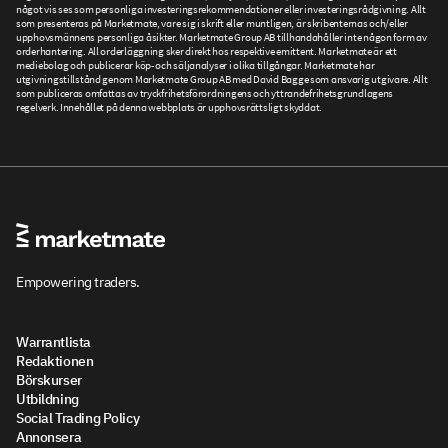
något vis ses som personliga investeringsrekommendationer eller investeringsrådgivning. Allt
som presenteras på Marketmate, vare sig i skrift eller muntligen, är skribenternas och/eller
upphovsmännens personliga åsikter. Marketmate Group AB tillhandahåller inte någon form av
orderhantering. All orderläggning sker direkt hos respektive emittent. Marketmate är ett
mediebolag och publicerar köp- och säljanalyser i olika tillgångar. Marketmate har
utgivningstillstånd genom Marketmate Group AB med David Bagge som ansvarig utgivare. Allt
som publiceras omfattas av tryckfrihetsförordningens och yttrandefrihetsgrundlagens
regelverk. Innehållet på denna webbplats är upphovsrättsligt skyddat.
Empowering traders.
Warrantlista
Redaktionen
Börskurser
Utbildning
Social Trading Policy
Annonsera