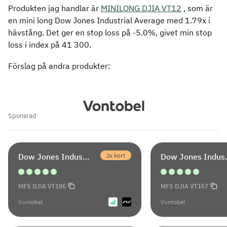
Produkten jag handlar är
MINILONG DJIA
VT12
, som är
en mini long Dow Jones Industrial Average med 1.79x i
hävstång. Det ger en stop loss på -5.0%, givet min stop
loss i index på 41 300.
Förslag på andra produkter:
Sponsrad
2x kort
Dow Jones Industrial Average
Dow Jone
MFS DJIA VT186
MFS DJIA VT167
Vontobel
Vontobel