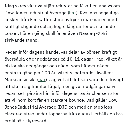
Idag skrev vår nya stjärnrekrytering Mikrit en analys om
Dow Jones Industrial Average (
här
). Kvällens högaktiga
besked från Fed sätter stora avtryck i marknaden med
kraftigt stigande dollar, högre långräntor och fallande
börser. För en gång skull faller även Nasdaq -2% i
skrivande stund.
Redan inför dagens handel var delar av börsen kraftigt
översålda efter nedgångar på 10-11 dagar i rad, vilket är
historiska nedgångar och något som händer någon
enstaka gång per 100 år, vilket vi noterade i kvällens
Marknadsinsikt (
här
). Jag vet att det kan vara dumdristigt
att ställa sig framför tåget, men givet nedgångarna vi
redan sett på sina håll inför dagens ras är chansen stor
att vi inom kort får en starkare bounce. Vad gäller Dow
Jones Industrial Average (DJI) och med en stop loss
placerad strax under topparna från augusti erhålls en bra
profil på risk/reward.