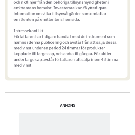
och riktlinjer från den behöriga tillsynsmyndigheten i
emittentens hemvist. Investerare kan få ytterligare
information om vilka tillsynsåtgärder som omfattar
emittenten på emittentens hemsida.
Intressekonflikt
Författaren har tidigare handlat med de instrument som
nämns i denna publicering och avstår från att sälja dessa
med vinst under en period 24 timmar för produkter
kopplade till large cap, och andra tillgångar. För aktier
under large cap avstår författaren att sälja inom 48 timmar
med vinst.
ANNONS