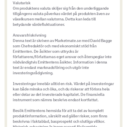
Valutarisk
Om produktens valuta skiljer sig från den underliggande
tillgångens valuta påverkas värdet på produkten även av
växelkursen mellan valutorna. Detta kan leda till
betydande värdefluktuationer.
Ansvarsfriskrivning
Denna text är skriven av Marketmate.se med David Bagge
som Chefredaktör och med ekonomiskt stöd från
Emittenten. De åsikter som uttrycks är
författarens/författarnas eget ansvar och återspeglar inte
nödvändigtvis Emittentens åsikter. Information i denna
text är endast marknadsföring och utgör inte
investeringsrådgivning.
Investeringar innebär alltid en risk. Värdet på investeringar
kan både minska och öka, och du riskerar att förlora hela
eller delar av det investerade kapitalet. De finansiella
instrument som nämns beskrivs endast kortfattat.
Besök Emittentens hemsida för att ta del av komplett
produktinformation, särskilt vad gäller risker, som finns
beskrivna i faktablad, basprospekt och slutliga villkor.
Historisk avkastning är ingen garanti för framtida