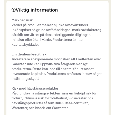
Viktig information
Marknadsrisk
Värdet på produkterna kan sjunka avsevärt under
inköpspriset på grund av förändringar i marknadsfaktorer,
särskilt om värdet på den underliggande tillgången
minskar eller ökar i värde. Produkterna är inte
kapitalskyddade.
Emittentens kreditrisk
Investerare är exponerade mot risken att Emittenten eller
Garanten inte kan uppfylla sina åtaganden enligt
produkterna. Detta kan leda till en total förlust av det
investerade kapitalet. Produkterna omfattas inte av något
insättningsskydd.
Risk med hävstångsprodukter
På grund av hävstångseffekten finns en förhöjd risk för
förlust, inklusive risk för totalförlust, vid investering i
hävstångsprodukter såsom Bull & Bear-certifikat,
Warranter, och Knock-out Warranter.