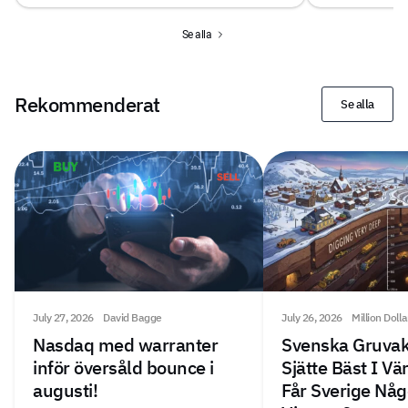
Se alla
Rekommenderat
Se alla
July 27, 2026
David Bagge
July 26, 2026
Million Doll
Nasdaq med warranter
Svenska Gruvak
inför översåld bounce i
Sjätte Bäst I V
augusti!
Får Sverige Någ