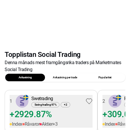
Topplistan Social Trading
Denna månads mest framgångsrika traders på Marketmates
Social Trading
Avkastning
Avkastning per trade
Popularitet
Swetrading
Pe
1
2
Swing trading
97
%
+
2
Sw
+2929.87%
+309.
Index
Råvaror
Aktier
+
3
Index
Råvar