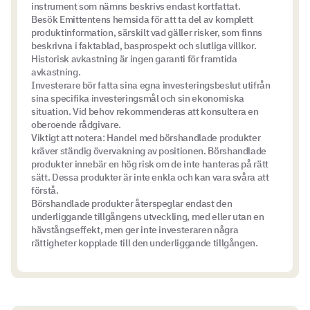
instrument som nämns beskrivs endast kortfattat.
Besök Emittentens hemsida för att ta del av komplett
produktinformation, särskilt vad gäller risker, som finns
beskrivna i faktablad, basprospekt och slutliga villkor.
Historisk avkastning är ingen garanti för framtida
avkastning.
Investerare bör fatta sina egna investeringsbeslut utifrån
sina specifika investeringsmål och sin ekonomiska
situation. Vid behov rekommenderas att konsultera en
oberoende rådgivare.
Viktigt att notera: Handel med börshandlade produkter
kräver ständig övervakning av positionen. Börshandlade
produkter innebär en hög risk om de inte hanteras på rätt
sätt. Dessa produkter är inte enkla och kan vara svåra att
förstå.
Börshandlade produkter återspeglar endast den
underliggande tillgångens utveckling, med eller utan en
hävstångseffekt, men ger inte investeraren några
rättigheter kopplade till den underliggande tillgången.