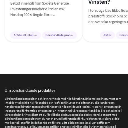
Vinsten?
Betalt innehåll från Société Générale.
Investeringar innebär alltid en risk.
I torsdags klev Ebba Bus
Nasdaq 100 stängde förra…
pressträff i Stockholm o
den svenska regeringen i
Artificiell intelligens
Börshandlade produkter
Aktier
Börsh
Om börshandlande produkter
Börshandlande produkter, och i synnerhet de med hög hävstång, är komplexa instrument som
innebär mycket hög risk för snabba och kraftiga förluster. Majoriteten av alla kunder som
handlar med hävstångsprodukter förlorar vid någon tidpunkt kapital. Historisk avkastning är
ingen garanti för framtida avkastning. En investering i värdepapper kan både öka och minska i
värde och det är inte säkert att du får tillbaka det investerade kapitalet. Handla enbart med
börshandlande produkter om du har en grundlig förståelse för hur de fungerar. Riskera aldrig
mer kapital i en affär än du har råd att förlora. Sätt alltid en stop-loss i varje affär som
begränsar eventuella förluster. Inga artiklar, analyser, krönikor, eller övrigt material ska på