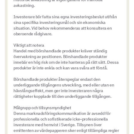
avkastning.
Investerare bör fatta sina egna investeringsbeslut utifrån
sina specifika investeringsmål och sin ekonomiska
situation. Vid behov rekommenderas att konsultera en
oberoende rådgivare.
Viktigt att notera
Handel med börshandlade produkter kräver ständig
övervakning av positionen. Börshandlade produkter
innebär en hög risk om de inte hanteras på rätt sätt. Dessa
produkter är inte enkla och kan vara svåra att förstå.
Börshandlade produkter återspeglar endast den
underliggande tillgångens utveckling, med eller utan en
hävstångseffekt, men ger inte investeraren några
rättigheter kopplade till den underliggande tillgången.
Målgrupp och tillsynsmyndighet
Denna marknadsföringskommunikation är avsedd för
professionella och sofistikerade icke-professionella
investerare med hemvist i Sverige. Tillsynen över
emittenten av värdepapperen sker enligt tillämpliga regler