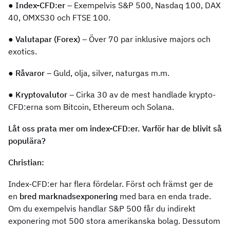
●
Index-CFD:er
– Exempelvis S&P 500, Nasdaq 100, DAX
40, OMXS30 och FTSE 100.
●
Valutapar (Forex)
– Över 70 par inklusive majors och
exotics.
●
Råvaror
– Guld, olja, silver, naturgas m.m.
●
Kryptovalutor
– Cirka 30 av de mest handlade krypto-
CFD:erna som Bitcoin, Ethereum och Solana.
Låt oss prata mer om index-CFD:er. Varför har de blivit så
populära?
Christian:
Index-CFD:er har flera fördelar. Först och främst ger de
en
bred marknadsexponering
med bara en enda trade.
Om du exempelvis handlar S&P 500 får du indirekt
exponering mot 500 stora amerikanska bolag. Dessutom