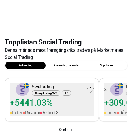
Topplistan Social Trading
Denna månads mest framgångsrika traders på Marketmates
Social Trading
Avkastning
Avkastning per trade
Popularitet
Swetrading
Pe
1
2
Swing trading
97
%
+
2
Sw
+5441.03%
+309.
Index
Råvaror
Aktier
+
3
Index
Råvar
Se alla