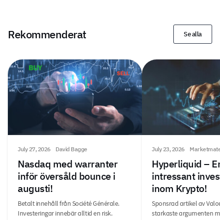
Rekommenderat
Se alla
July 27, 2026
David Bagge
July 23, 2026
Marketmat
Nasdaq med warranter
Hyperliquid – E
inför översåld bounce i
intressant inves
augusti!
inom Krypto!
Betalt innehåll från Société Générale.
Sponsrad artikel av Valou
Investeringar innebär alltid en risk.
starkaste argumenten mot