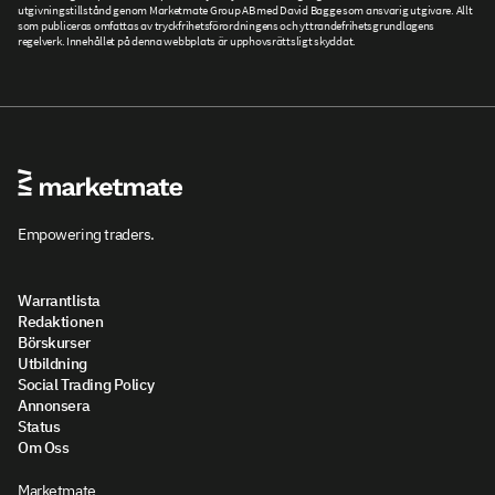
utgivningstillstånd genom Marketmate Group AB med David Bagge som ansvarig utgivare. Allt
som publiceras omfattas av tryckfrihetsförordningens och yttrandefrihetsgrundlagens
regelverk. Innehållet på denna webbplats är upphovsrättsligt skyddat.
Empowering traders.
Warrantlista
Redaktionen
Börskurser
Utbildning
Social Trading Policy
Annonsera
Status
Om Oss
Marketmate