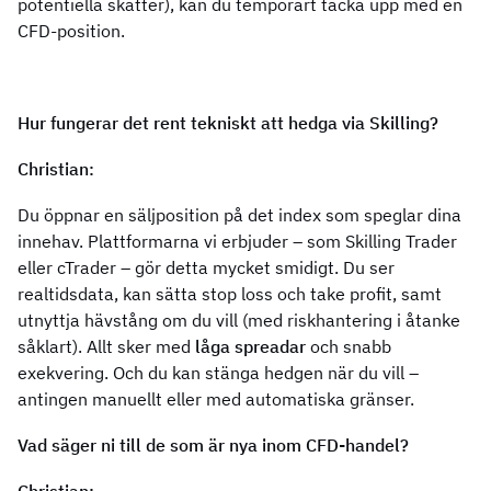
potentiella skatter), kan du temporärt täcka upp med en
CFD-position.
Läs mer om hur du kan handla CFD:er med Skilling
Hur fungerar det rent tekniskt att hedga via Skilling?
Christian:
Du öppnar en säljposition på det index som speglar dina
innehav. Plattformarna vi erbjuder – som Skilling Trader
eller cTrader – gör detta mycket smidigt. Du ser
realtidsdata, kan sätta stop loss och take profit, samt
utnyttja hävstång om du vill (med riskhantering i åtanke
såklart). Allt sker med
låga spreadar
och snabb
exekvering. Och du kan stänga hedgen när du vill –
antingen manuellt eller med automatiska gränser.
Vad säger ni till de som är nya inom CFD-handel?
Christian: