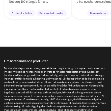
Nasdaq 100 stängde förra…
bitcoin, ethereum, sola
Artificiell intelligens
Börshandlade produkter
Kryptovalutor
Om börshandlande produkter
Börshandlande produkter, och i synnerhet de med hög hävstång, är komplexa instrument som
innebär mycket hög risk för snabba och kraftiga förluster. Majoriteten av alla kunder som
handlar med hävstångsprodukter förlorar vid någon tidpunkt kapital. Historisk avkastning är
ingen garanti för framtida avkastning. En investering i värdepapper kan både öka och minska i
värde och det är inte säkert att du får tillbaka det investerade kapitalet. Handla enbart med
börshandlande produkter om du har en grundlig förståelse för hur de fungerar. Riskera aldrig
mer kapital i en affär än du har råd att förlora. Sätt alltid en stop-loss i varje affär som
begränsar eventuella förluster. Inga artiklar, analyser, krönikor, eller övrigt material ska på
något vis ses som personliga investeringsrekommendationer eller investeringsrådgivning. Allt
som presenteras på Marketmate, vare sig i skrift eller muntligen, är skribenternas och/eller
upphovsmännens personliga åsikter. Marketmate Group AB tillhandahåller inte någon form av
orderhantering. All orderläggning sker direkt hos respektive emittent. Marketmate är ett
mediebolag och publicerar köp- och säljanalyser i olika tillgångar. Marketmate har