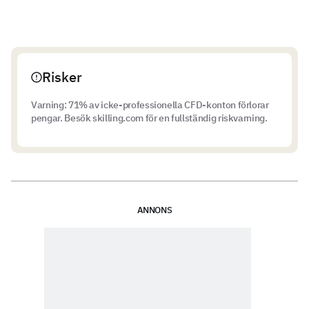
Läs mer om hur du kan handla CFD:er med Skilling
Risker
Varning: 71% av icke-professionella CFD-konton förlorar
pengar. Besök skilling.com för en fullständig riskvarning.
ANNONS