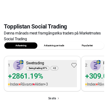
Topplistan Social Trading
Denna månads mest framgångsrika traders på Marketmates
Social Trading
Avkastning
Avkastning per trade
Popularitet
Swetrading
Pe
1
2
Swing trading
97
%
+
2
Sw
+2861.19%
+309.
Index
Råvaror
Aktier
+
3
Index
Råvar
Se alla