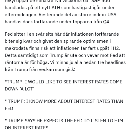
rekyl uppåt de senaste två veckorna där S&P 500
handlades på ett nytt ATH som hastigast igår under
eftermiddagen. Resterande del av större index i USA
handlas dock fortfarande under topparna från Q4.
Fed sitter i en svår sits här där inflationen fortfarande
biter sig kvar och givet den spirande optimismen i
makrodata finns risk att inflationen tar fart uppåt i H2.
Detta samtidigt som Trump är ute och vevar mot Fed att
räntorna är för höga. Vi minns ju alla nedan tre headlines
från Trump från veckan som gick:
*TRUMP: I WOULD LIKE TO SEE INTEREST RATES COME
DOWN ‘A LOT’
* TRUMP: I KNOW MORE ABOUT INTEREST RATES THAN
FED
* TRUMP SAYS HE EXPECTS THE FED TO LISTEN TO HIM
ON INTEREST RATES