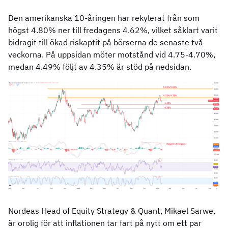
Den amerikanska 10-åringen har rekylerat från som
högst 4.80% ner till fredagens 4.62%, vilket såklart varit
bidragit till ökad riskaptit på börserna de senaste två
veckorna. På uppsidan möter motstånd vid 4.75-4.70%,
medan 4.49% följt av 4.35% är stöd på nedsidan.
Nordeas Head of Equity Strategy & Quant, Mikael Sarwe,
är orolig för att inflationen tar fart på nytt om ett par