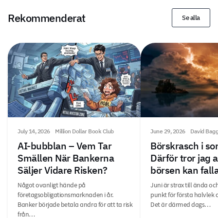
Rekommenderat
Se alla
July 14, 2026
Million Dollar Book Club
June 29, 2026
David Bag
AI-bubblan – Vem Tar
Börskrasch i s
Smällen När Bankerna
Därför tror jag 
Säljer Vidare Risken?
börsen kan fal
Något ovanligt hände på
Juni är strax till ända oc
företagsobligationsmarknaden i år.
punkt för första halvlek 
Banker började betala andra för att ta risk
Det är därmed dags…
från…