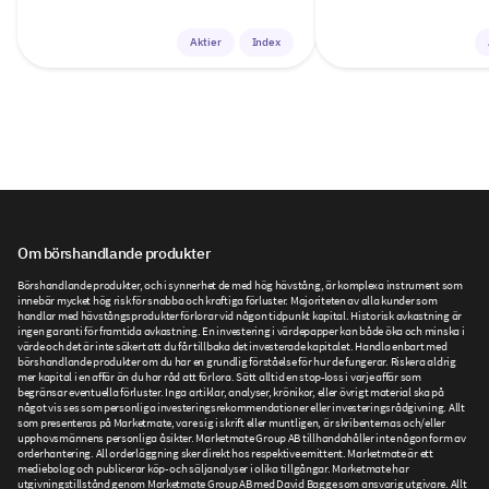
Aktier
Index
Om börshandlande produkter
Börshandlande produkter, och i synnerhet de med hög hävstång, är komplexa instrument som
innebär mycket hög risk för snabba och kraftiga förluster. Majoriteten av alla kunder som
handlar med hävstångsprodukter förlorar vid någon tidpunkt kapital. Historisk avkastning är
ingen garanti för framtida avkastning. En investering i värdepapper kan både öka och minska i
värde och det är inte säkert att du får tillbaka det investerade kapitalet. Handla enbart med
börshandlande produkter om du har en grundlig förståelse för hur de fungerar. Riskera aldrig
mer kapital i en affär än du har råd att förlora. Sätt alltid en stop-loss i varje affär som
begränsar eventuella förluster. Inga artiklar, analyser, krönikor, eller övrigt material ska på
något vis ses som personliga investeringsrekommendationer eller investeringsrådgivning. Allt
som presenteras på Marketmate, vare sig i skrift eller muntligen, är skribenternas och/eller
upphovsmännens personliga åsikter. Marketmate Group AB tillhandahåller inte någon form av
orderhantering. All orderläggning sker direkt hos respektive emittent. Marketmate är ett
mediebolag och publicerar köp- och säljanalyser i olika tillgångar. Marketmate har
utgivningstillstånd genom Marketmate Group AB med David Bagge som ansvarig utgivare. Allt