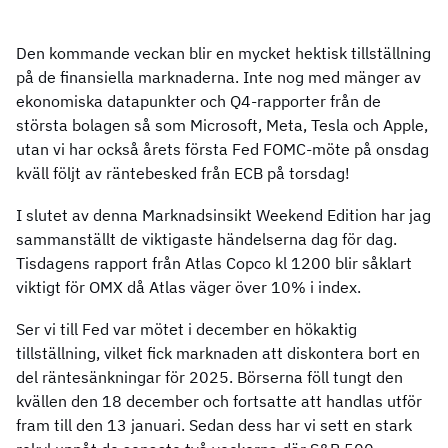
Den kommande veckan blir en mycket hektisk tillställning
på de finansiella marknaderna. Inte nog med mänger av
ekonomiska datapunkter och Q4-rapporter från de
största bolagen så som Microsoft, Meta, Tesla och Apple,
utan vi har också årets första Fed FOMC-möte på onsdag
kväll följt av räntebesked från ECB på torsdag!
I slutet av denna Marknadsinsikt Weekend Edition har jag
sammanställt de viktigaste händelserna dag för dag.
Tisdagens rapport från Atlas Copco kl 1200 blir såklart
viktigt för OMX då Atlas väger över 10% i index.
Ser vi till Fed var mötet i december en hökaktig
tillställning, vilket fick marknaden att diskontera bort en
del räntesänkningar för 2025. Börserna föll tungt den
kvällen den 18 december och fortsatte att handlas utför
fram till den 13 januari. Sedan dess har vi sett en stark