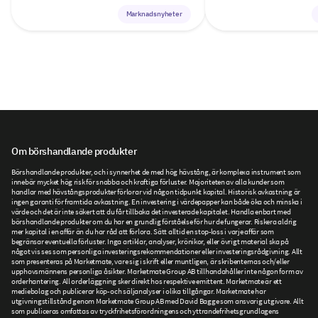
Marknadsnyheter
Om börshandlande produkter
Börshandlande produkter, och i synnerhet de med hög hävstång, är komplexa instrument som
innebär mycket hög risk för snabba och kraftiga förluster. Majoriteten av alla kunder som
handlar med hävstångsprodukter förlorar vid någon tidpunkt kapital. Historisk avkastning är
ingen garanti för framtida avkastning. En investering i värdepapper kan både öka och minska i
värde och det är inte säkert att du får tillbaka det investerade kapitalet. Handla enbart med
börshandlande produkter om du har en grundlig förståelse för hur de fungerar. Riskera aldrig
mer kapital i en affär än du har råd att förlora. Sätt alltid en stop-loss i varje affär som
begränsar eventuella förluster. Inga artiklar, analyser, krönikor, eller övrigt material ska på
något vis ses som personliga investeringsrekommendationer eller investeringsrådgivning. Allt
som presenteras på Marketmate, vare sig i skrift eller muntligen, är skribenternas och/eller
upphovsmännens personliga åsikter. Marketmate Group AB tillhandahåller inte någon form av
orderhantering. All orderläggning sker direkt hos respektive emittent. Marketmate är ett
mediebolag och publicerar köp- och säljanalyser i olika tillgångar. Marketmate har
utgivningstillstånd genom Marketmate Group AB med David Bagge som ansvarig utgivare. Allt
som publiceras omfattas av tryckfrihetsförordningens och yttrandefrihetsgrundlagens