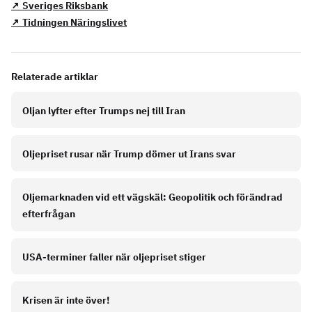
↗ Sveriges Riksbank
↗ Tidningen Näringslivet
Relaterade artiklar
Oljan lyfter efter Trumps nej till Iran
Oljepriset rusar när Trump dömer ut Irans svar
Oljemarknaden vid ett vägskäl: Geopolitik och förändrad
efterfrågan
USA-terminer faller när oljepriset stiger
Krisen är inte över!