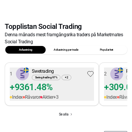
Topplistan Social Trading
Denna månads mest framgångsrika traders på Marketmates
Social Trading
Avkastning
Avkastning per trade
Popularitet
Swetrading
Pe
1
2
Swing trading
97
%
+
2
Sw
+9361.48%
+309.
Index
Råvaror
Aktier
+
3
Index
Råvar
Se alla