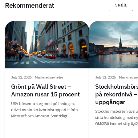
Rekommenderat
Se alla
July 31, 2026
Marknadsnyheter
July 31, 2026
Marknadsny
Grönt på Wall Street –
Stockholmsbörs
Amazon rusar 15 procent
på rekordnivå –
uppgångar
USA-börserna steg brett på fredagen,
drivet av starka kvartalsrapporter från
Stockholmsbörsen avslu
Microsoft och Amazon. Samtidigt…
sista handelsdag med ny
OMXS30-indexet steg 0,42