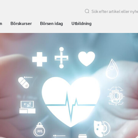
n
Börskurser
Börsen idag
Utbildning