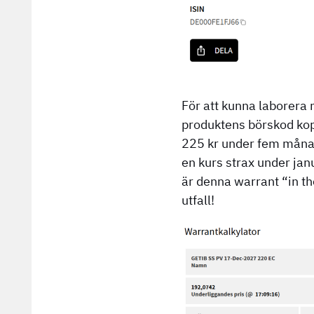
För att kunna laborera 
produktens börskod kop
225 kr under fem månade
en kurs strax under jan
är denna warrant “in th
utfall!