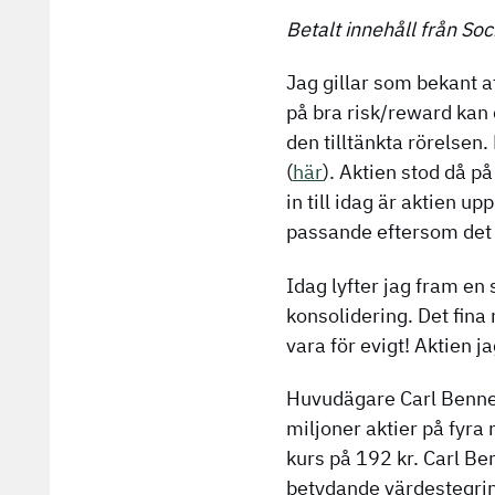
Betalt innehåll från Soc
Jag gillar som bekant att
på bra risk/reward kan d
den tilltänkta rörelsen
(
här
). Aktien stod då 
in till idag är aktien 
passande eftersom det 
Idag lyfter jag fram en
konsolidering. Det fina
vara för evigt! Aktien j
Huvudägare Carl Bennet
miljoner aktier på fyra
kurs på 192 kr. Carl Be
betydande värdestegrin