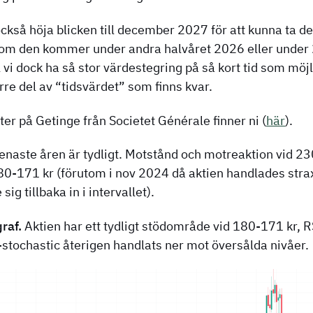
också höja blicken till december 2027 för att kunna ta de
 om den kommer under andra halvåret 2026 eller under 
ll vi dock ha så stor värdestegring på så kort tid som mö
örre del av “tidsvärdet” som finns kvar.
er på Getinge från Societet Générale finner ni (
här
).
senaste åren är tydligt. Motstånd och motreaktion vid 2
80-171 kr (förutom i nov 2024 då aktien handlades strax
ig tillbaka in i intervallet).
raf.
Aktien har ett tydligt stödområde vid 180-171 kr, 
tochastic återigen handlats ner mot översålda nivåer.