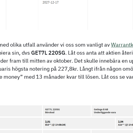
med olika utfall använder vi oss som vanligt av
Warrantk
iera sin, dvs
GET7L 220SG
. Låt oss anta att aktien åte
r fram till mitten av oktober. Det skulle innebära en u
uaris högsta notering på 227,8kr. Långt ifrån någon omöj
e money” med 13 månader kvar till lösen. Låt oss se vad