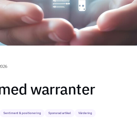
2026
 med warranter
Sentiment & positionering
Sponsrad artikel
Värdering