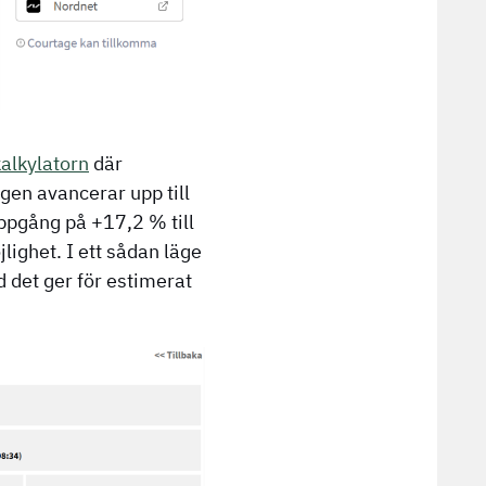
alkylatorn
där
rigen avancerar upp till
ppgång på +17,2 % till
lighet. I ett sådan läge
 det ger för estimerat