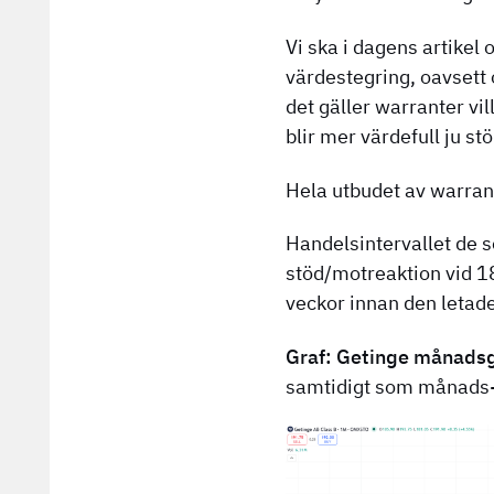
Vi ska i dagens artikel 
värdestegring, oavsett
det gäller warranter vi
blir mer värdefull ju st
Hela utbudet av warrant
Handelsintervallet de 
stöd/motreaktion vid 1
veckor innan den letade s
Graf: Getinge månadsg
samtidigt som månads-s