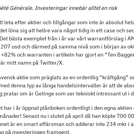
iété Générale. Investeringar innebär alltid en risk
 leta efter aktier och tillgångar som inte är absolut hetast
et löna sig att hellre vara något tidig in ett case och 
. Det bästa exemplet från i år var vårt warrantförslag i
på 207 usd och därmed på samma nivå som i början av okt
upp +82% och warranten i artikeln har gjort en “Ten Bagg
är mitt namn på Twitter/X.
 svensk aktie som präglats av en ordentlig “kräftgång” se
 med denna typ av långa handelsintervaller är att de abs
ag pratar om är Getinge som ser tekniskt intressant ut i 
 har i år öppnat plånboken ordentligt i den egna aktien
 månader! Senast nu i slutet på april då han köpte 700 0
nnet är en smart affärsman och adderar inte 234 mkr i a
g på investeringen framgent.