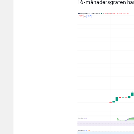
i 6-månadersgrafen han