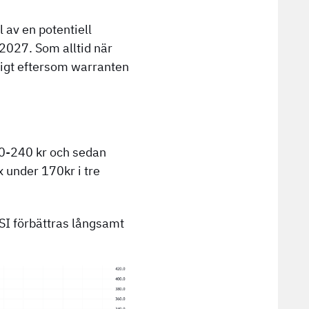
l av en potentiell
2027. Som alltid när
jligt eftersom warranten
30-240 kr och sedan
 under 170kr i tre
RSI förbättras långsamt