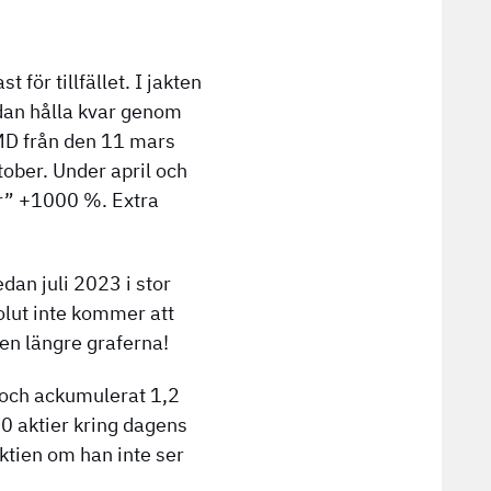
 för tillfället. I jakten
sedan hålla kvar genom
 AMD från den 11 mars
ober. Under april och
er” +1000 %. Extra
dan juli 2023 i stor
olut inte kommer att
den längre graferna!
 och ackumulerat 1,2
00 aktier kring dagens
ktien om han inte ser