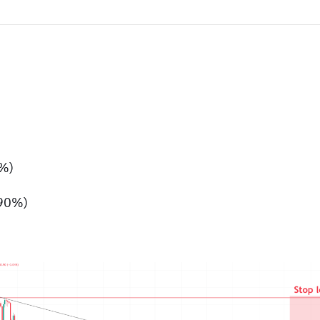
 %)
,90%)