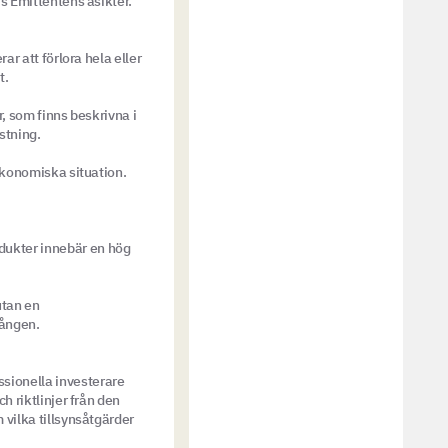
s Emittentens åsikter.
ar att förlora hela eller
t.
, som finns beskrivna i
stning.
ekonomiska situation.
dukter innebär en hög
utan en
gången.
sionella investerare
h riktlinjer från den
 vilka tillsynsåtgärder