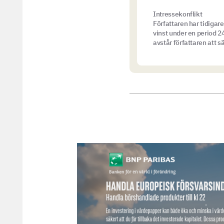
Intressekonflikt
Författaren har tidigar
vinst under en period 24
avstår författaren att 