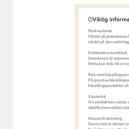
Viktig inform
Marknadsrisk
Värdet på produkterna k
värdet på den underligg
Emittentens kreditrisk
Investerare är exponera
Detta kan leda till en t
Risk med hävstångspro
På grund av hävstångseffe
hävstångsprodukter sås
Valutarisk
Om produktens valuta sk
växelkursen mellan valu
Ansvarsfriskrivning
Denna text är skriven 