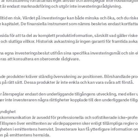
 är författarens/författarnas eget ansvar och återspeglar inte nödvändigtvi
t är endast marknadsföring och utgör inte investeringsrådgivning.
ltid en risk. Värdet på investeringar kan både minska och öka, och du risker
e kapitalet. De finansiella instrument som nämns beskrivs endast kortfatta
da för att ta del av komplett produktinformation, särskilt vad gäller risker
ch slutliga villkor. Historisk avkastning är ingen garanti för framtida avka
ina egna investeringsbeslut utifrån sina specifika investeringsmål och sin 
as att konsultera en oberoende rådgivare.
e produkter kräver ständig övervakning av positionen. Börshandlade pro
 på rätt sätt. Dessa produkter är inte enkla och kan vara svåra att förstå.
 återspeglar endast den underliggande tillgångens utveckling, med eller 
r inte investeraren några rättigheter kopplade till den underliggande till
yndighet
ommunikation är avsedd för professionella och sofistikerade icke-profes
Tillsynen över emittenten av värdepapperen sker enligt tillämpliga regler oc
heten i emittentens hemvist. Investerare kan få ytterligare information om
en på emittentens hemsida.