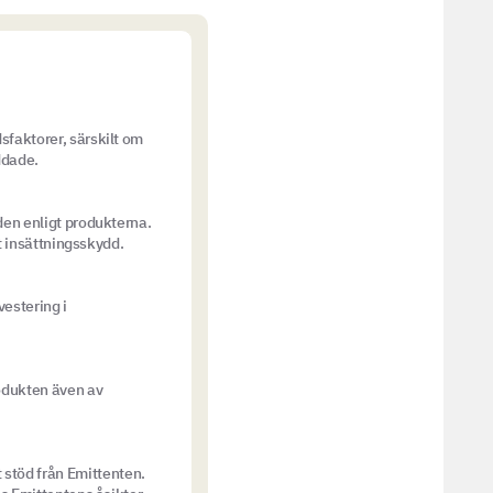
sfaktorer, särskilt om
ddade.
den enligt produkterna.
ot insättningsskydd.
vestering i
rodukten även av
stöd från Emittenten.