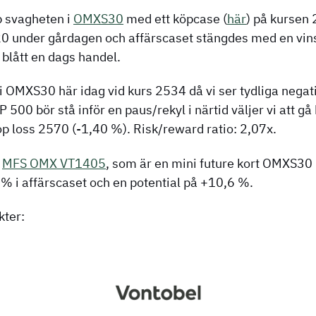
p svagheten i
OMXS30
med ett köpcase (
här
) på kursen
 under gårdagen och affärscaset stängdes med en vinst
 blått en dags handel.
 i OMXS30 här idag vid kurs 2534 då vi ser tydliga negat
P 500 bör stå inför en paus/rekyl i närtid väljer vi att 
p loss 2570 (-1,40 %). Risk/reward ratio: 2,07x.
r
MFS OMX VT1405
, som är en mini future kort OMXS30
0% i affärscaset och en potential på +10,6 %.
kter: