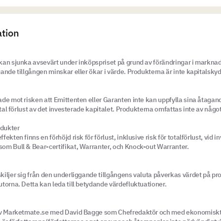
ation
an sjunka avsevärt under inköpspriset på grund av förändringar i marknad
ande tillgången minskar eller ökar i värde. Produkterna är inte kapitalsky
de mot risken att Emittenten eller Garanten inte kan uppfylla sina åtagan
otal förlust av det investerade kapitalet. Produkterna omfattas inte av någ
dukter
kten finns en förhöjd risk för förlust, inklusive risk för totalförlust, vid in
om Bull & Bear-certifikat, Warranter, och Knock-out Warranter.
iljer sig från den underliggande tillgångens valuta påverkas värdet på p
torna. Detta kan leda till betydande värdefluktuationer.
av Marketmate.se med David Bagge som Chefredaktör och med ekonomiskt 