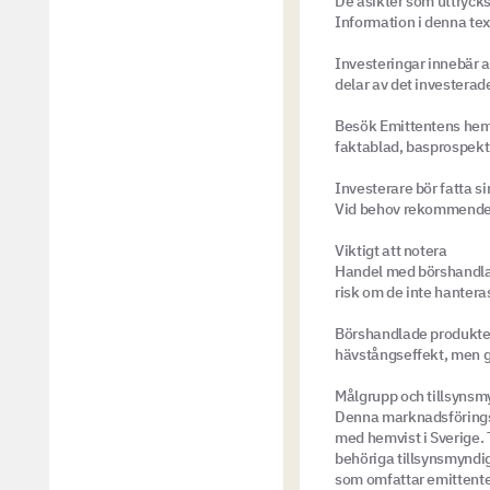
De åsikter som uttrycks
Information i denna tex
Investeringar innebär al
delar av det investerad
Besök Emittentens hemsi
faktablad, basprospekt o
Investerare bör fatta s
Vid behov rekommender
Viktigt att notera
Handel med börshandlad
risk om de inte hanteras
Börshandlade produkter
hävstångseffekt, men ge
Målgrupp och tillsynsm
Denna marknadsföringsk
med hemvist i Sverige. 
behöriga tillsynsmyndig
som omfattar emittent