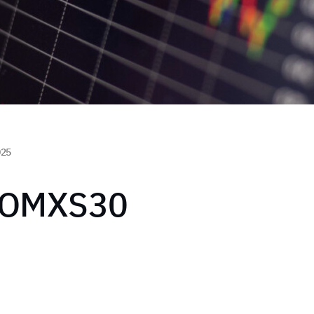
025
t OMXS30