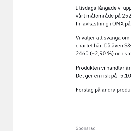
I tisdags fångade vi up
vårt målområde på 2520
fin avkastning i OMX på
Vi väljer att svänga om
chartet här. Då även S&
2460 (+2,90 %) och sto
Produkten vi handlar ä
Det ger en risk på -5,1
Förslag på andra produ
Sponsrad