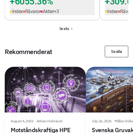
+6055.36%
+309.
Index
Råvaror
Aktier
+
3
Index
Råvar
Se alla
Rekommenderat
Se alla
August 4, 2026
Adrian Holmlund
July 26, 2026
Million Doll
Motståndskraftiga HPE
Svenska Gruvak