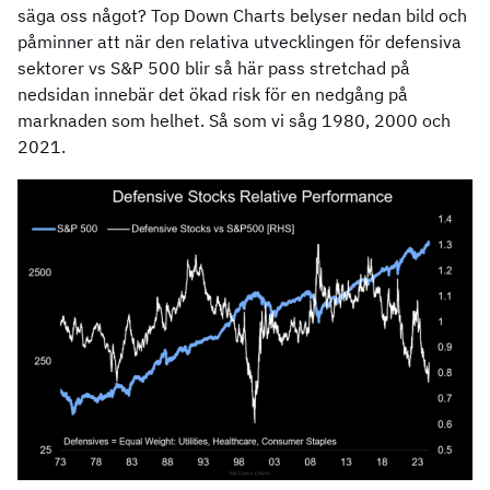
säga oss något? Top Down Charts belyser nedan bild och
påminner att när den relativa utvecklingen för defensiva
sektorer vs S&P 500 blir så här pass stretchad på
nedsidan innebär det ökad risk för en nedgång på
marknaden som helhet. Så som vi såg 1980, 2000 och
2021.