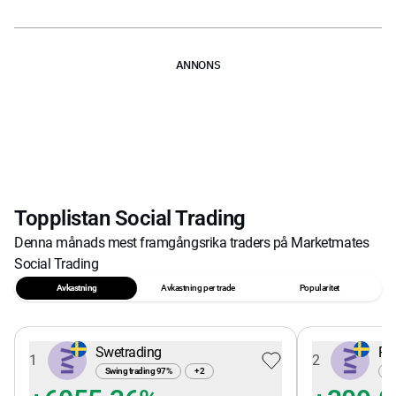
ANNONS
Topplistan Social Trading
Denna månads mest framgångsrika traders på Marketmates
Social Trading
Avkastning
Avkastning per trade
Popularitet
Swetrading
Pe
1
2
Swing trading
97
%
+
2
Sw