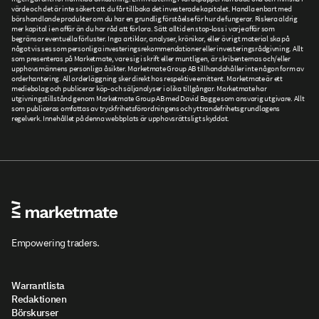
värde och det är inte säkert att du får tillbaka det investerade kapitalet. Handla enbart med
börshandlande produkter om du har en grundlig förståelse för hur de fungerar. Riskera aldrig
mer kapital i en affär än du har råd att förlora. Sätt alltid en stop-loss i varje affär som
begränsar eventuella förluster. Inga artiklar, analyser, krönikor, eller övrigt material ska på
något vis ses som personliga investeringsrekommendationer eller investeringsrådgivning. Allt
som presenteras på Marketmate, vare sig i skrift eller muntligen, är skribenternas och/eller
upphovsmännens personliga åsikter. Marketmate Group AB tillhandahåller inte någon form av
orderhantering. All orderläggning sker direkt hos respektive emittent. Marketmate är ett
mediebolag och publicerar köp- och säljanalyser i olika tillgångar. Marketmate har
utgivningstillstånd genom Marketmate Group AB med David Bagge som ansvarig utgivare. Allt
som publiceras omfattas av tryckfrihetsförordningens och yttrandefrihetsgrundlagens
regelverk. Innehållet på denna webbplats är upphovsrättsligt skyddat.
Empowering traders.
Warrantlista
Redaktionen
Börskurser