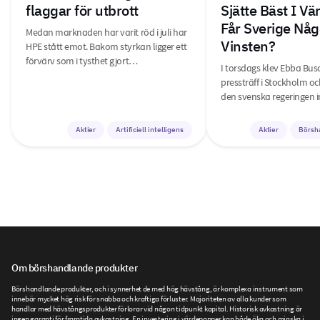
flaggar för utbrott
Sjätte Bäst I V
Får Sverige Någ
Medan marknaden har varit röd i juli har
Vinsten?
HPE stått emot. Bakom styrkan ligger ett
förvärv som i tysthet gjort…
I torsdags klev Ebba Bus
pressträff i Stockholm o
den svenska regeringen i
Aktier
Artificiell intelligens
Aktier
Börsh
Om börshandlande produkter
Börshandlande produkter, och i synnerhet de med hög hävstång, är komplexa instrument som
innebär mycket hög risk för snabba och kraftiga förluster. Majoriteten av alla kunder som
handlar med hävstångsprodukter förlorar vid någon tidpunkt kapital. Historisk avkastning är
ingen garanti för framtida avkastning. En investering i värdepapper kan både öka och minska i