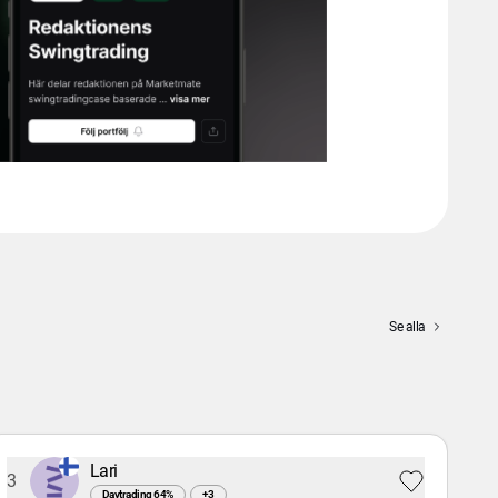
Se alla
Lari
3
Daytrading
64
%
+
3