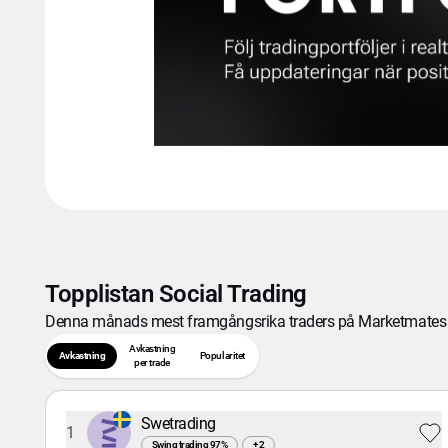
Topplistan Social Trading
Denna månads mest framgångsrika traders på Marketmates 
Avkastning
Avkastning
Popularitet
per trade
Swetrading
1
Swing trading
97
%
+
2