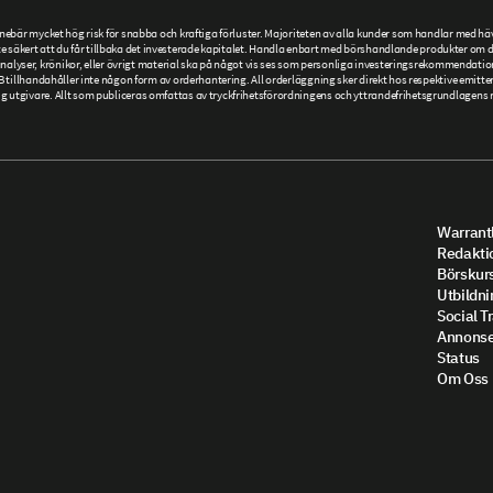
är mycket hög risk för snabba och kraftiga förluster. Majoriteten av alla kunder som handlar med hävs
 säkert att du får tillbaka det investerade kapitalet. Handla enbart med börshandlande produkter om du h
r, analyser, krönikor, eller övrigt material ska på något vis ses som personliga investeringsrekommendatio
llhandahåller inte någon form av orderhantering. All orderläggning sker direkt hos respektive emittent
givare. Allt som publiceras omfattas av tryckfrihetsförordningens och yttrandefrihetsgrundlagens re
Warrantl
Redakti
Börskur
Utbildni
Social T
Annonse
Status
Om Oss