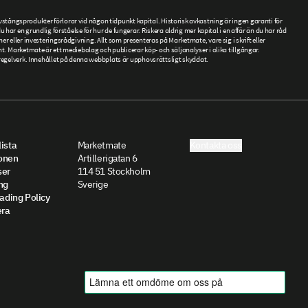
tångsprodukter förlorar vid någon tidpunkt kapital. Historisk avkastning är ingen garanti för
ar en grundlig förståelse för hur de fungerar. Riskera aldrig mer kapital i en affär än du har råd
ner eller investeringsrådgivning. Allt som presenteras på Marketmate, vare sig i skrift eller
. Marketmate är ett mediebolag och publicerar köp- och säljanalyser i olika tillgångar.
gelverk. Innehållet på denna webbplats är upphovsrättsligt skyddat.
ista
Marketmate
Kontakta oss
onen
Artillerigatan 6
ser
114 51 Stockholm
ng
Sverige
rading Policy
ra