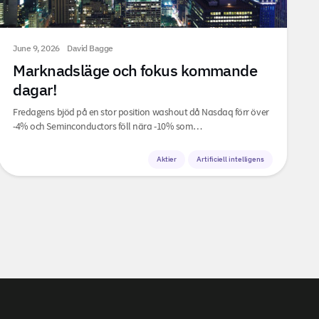
June 9, 2026
David Bagge
Marknadsläge och fokus kommande
dagar!
Fredagens bjöd på en stor position washout då Nasdaq förr över
-4% och Seminconductors föll nära -10% som…
Aktier
Artificiell intelligens