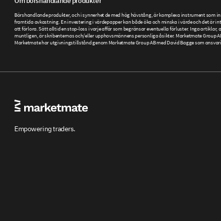
Om börshandlande produkter
Börshandlande produkter, och i synnerhet de med hög hävstång, är komplexa instrument som inneb
framtida avkastning. En investering i värdepapper kan både öka och minska i värde och det är inte
att förlora. Sätt alltid en stop-loss i varje affär som begränsar eventuella förluster. Inga artikla
muntligen, är skribenternas och/eller upphovsmännens personliga åsikter. Marketmate Group AB ti
Marketmate har utgivningstillstånd genom Marketmate Group AB med David Bagge som ansvarig ut
Empowering traders.