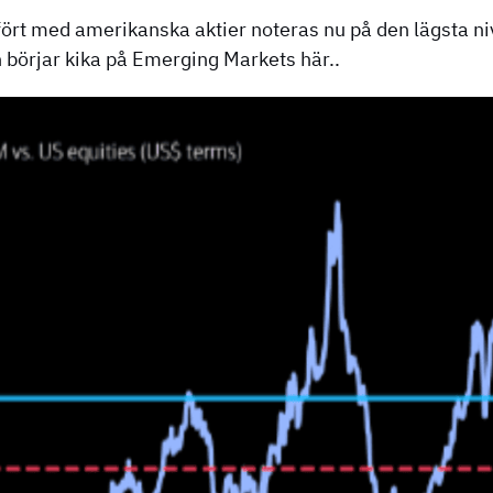
rt med amerikanska aktier noteras nu på den lägsta niv
n börjar kika på Emerging Markets här..