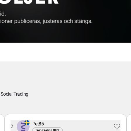
Social Trading
Pet85
2
Swing trading
100
%