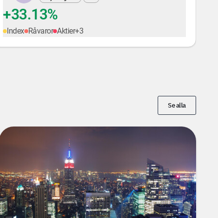
+33.13%
Index
Råvaror
Aktier
+
3
Se alla