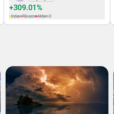
+309.01%
Index
Råvaror
Aktier
+
3