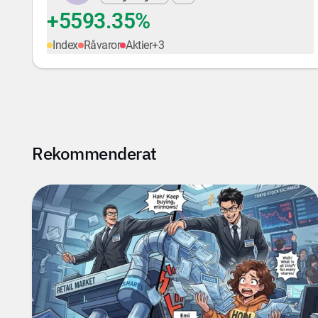
+5593.35%
Index
Råvaror
Aktier
+
3
Rekommenderat