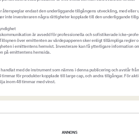
 återspeglar endast den underliggande tillgångens utveckling, med eller 
r inte investeraren några rättigheter kopplade till den underliggande till
yndighet
ommunikation är avsedd för professionella och sofistikerade icke-profes
Tillsynen över emittenten av värdepapperen sker enligt tillämpliga regler oc
heten i emittentens hemvist. Investerare kan få ytterligare information om
en på emittentens hemsida.
e handlat med de instrument som nämns i denna publicering och avstår från
 timmar för produkter kopplade till large cap, och andra tillgångar. För akt
sälja inom 48 timmar med vinst.
ANNONS