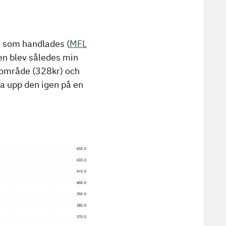
n som handlades (
MFL
en blev således min
lområde (328kr) och
na upp den igen på en