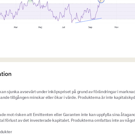
ation
an sjunka avsevärt under inköpspriset på grund av förändringar i marknad
ande tillgången minskar eller ökar i värde. Produkterna är inte kapitalsky
de mot risken att Emittenten eller Garanten inte kan uppfylla sina åtagan
otal förlust av det investerade kapitalet. Produkterna omfattas inte av någ
dukter