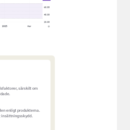
sfaktorer, särskilt om
ddade.
den enligt produkterna.
ot insättningsskydd.