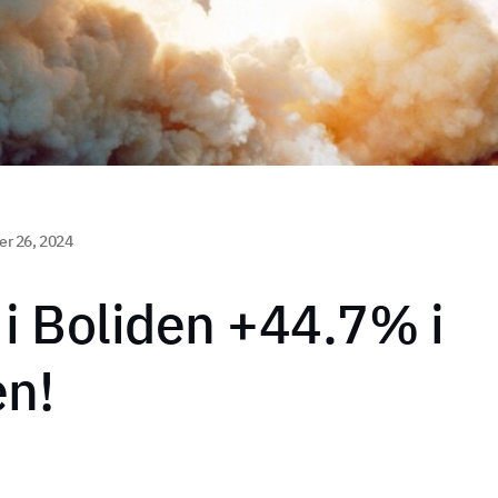
r 26, 2024
t i Boliden +44.7% i
en!