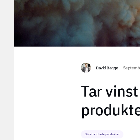
David Bagge
Septembe
Tar vins
produkt
Börshandlade produkter