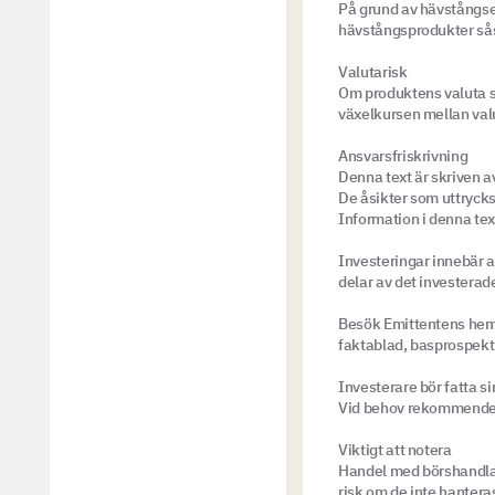
På grund av hävstångseffe
hävstångsprodukter sås
Valutarisk
Om produktens valuta sk
växelkursen mellan valu
Ansvarsfriskrivning
Denna text är skriven 
De åsikter som uttrycks
Information i denna tex
Investeringar innebär al
delar av det investerad
Besök Emittentens hemsi
faktablad, basprospekt o
Investerare bör fatta s
Vid behov rekommender
Viktigt att notera
Handel med börshandlad
risk om de inte hanteras