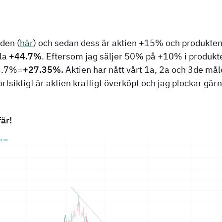
iden (
här
) och sedan dess är aktien +15% och produkte
ela
+44.7%
. Eftersom jag säljer 50% på +10% i produkt
4.7%=
+27.35%.
Aktien har nått vårt 1a, 2a och 3de må
rtsiktigt är aktien kraftigt överköpt och jag plockar gär
fär!