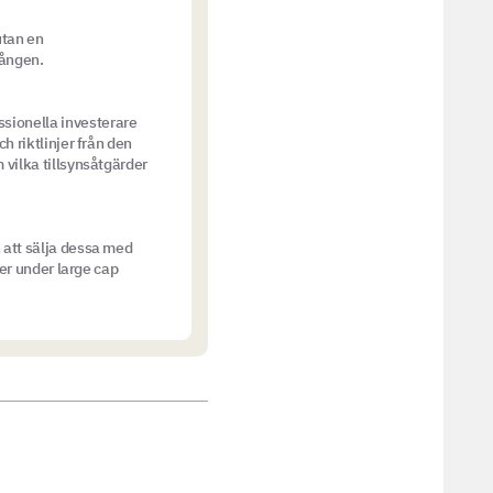
utan en
gången.
sionella investerare
h riktlinjer från den
 vilka tillsynsåtgärder
 att sälja dessa med
ier under large cap