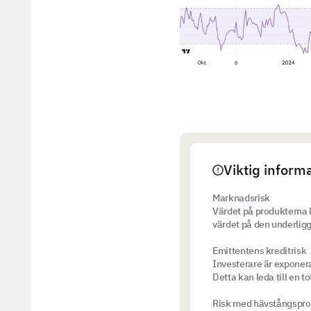
Viktig inform
Marknadsrisk
Värdet på produkterna k
värdet på den underligg
Emittentens kreditrisk
Investerare är exponera
Detta kan leda till en t
Risk med hävstångspro