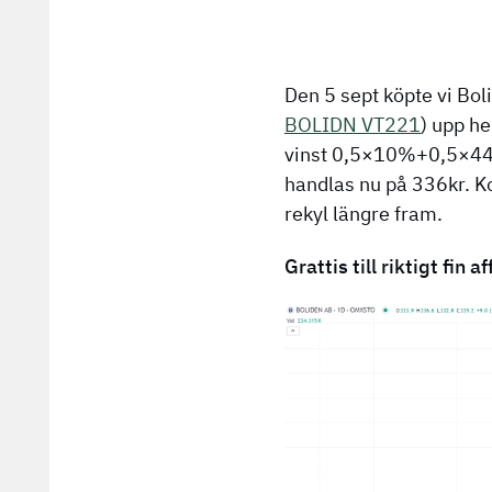
Den 5 sept köpte vi Bol
BOLIDN VT221
) upp h
vinst 0,5×10%+0,5×4
handlas nu på 336kr. Ko
rekyl längre fram.
Grattis till riktigt fin af