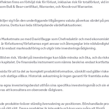
kten finns en förhöjd risk för förlust, inklusive risk för totalförlust, vid in
om Bull & Bear-certifikat, Warranter, och Knock-out Warranter.
iljer sig från den underliggande tillgångens valuta påverkas värdet på p
torna. Detta kan leda till betydande värdefluktuationer.
av Marketmate.se med David Bagge som Chefredaktör och med ekonomiskt 
 är författarens/författarnas eget ansvar och återspeglar inte nödvändigtvi
t är endast marknadsföring och utgör inte investeringsrådgivning.
ltid en risk. Värdet på investeringar kan både minska och öka, och du risker
e kapitalet. De finansiella instrument som nämns beskrivs endast kortfatta
da för att ta del av komplett produktinformation, särskilt vad gäller risker
ch slutliga villkor. Historisk avkastning är ingen garanti för framtida avka
ina egna investeringsbeslut utifrån sina specifika investeringsmål och sin 
as att konsultera en oberoende rådgivare.
e produkter kräver ständig övervakning av positionen. Börshandlade pro
 på rätt sätt. Dessa produkter är inte enkla och kan vara svåra att förstå.