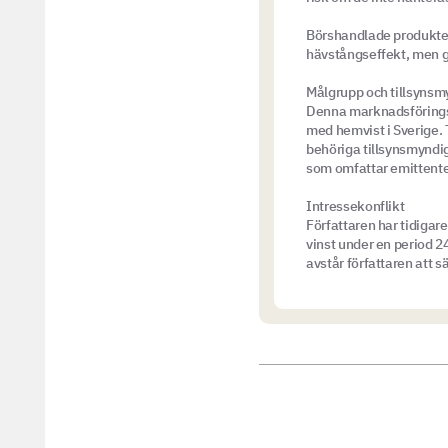
Börshandlade produkter
hävstångseffekt, men ge
Målgrupp och tillsynsm
Denna marknadsföringsk
med hemvist i Sverige. 
behöriga tillsynsmyndig
som omfattar emittent
Intressekonflikt
Författaren har tidigar
vinst under en period 24
avstår författaren att 