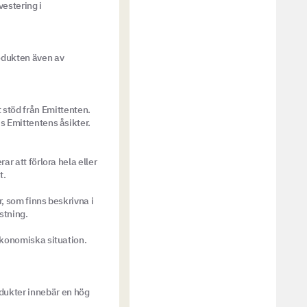
vestering i
rodukten även av
stöd från Emittenten.
s Emittentens åsikter.
ar att förlora hela eller
t.
, som finns beskrivna i
stning.
ekonomiska situation.
dukter innebär en hög