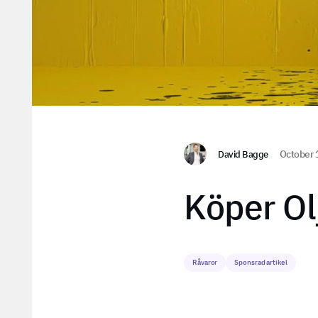
David Bagge
October 
Köper Ol
Råvaror
Sponsrad artikel