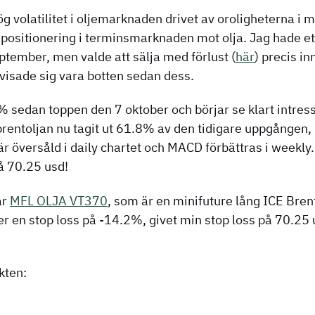
ög volatilitet i oljemarknaden drivet av oroligheterna i 
v positionering i terminsmarknaden mot olja. Jag hade et
eptember, men valde att sälja med förlust (
här
) precis in
isade sig vara botten sedan dess.
% sedan toppen den 7 oktober och börjar se klart intressa
brentoljan nu tagit ut 61.8% av den tidigare uppgången,
är översåld i daily chartet och MACD förbättras i weekly.
å 70.25 usd!
är
MFL OLJA VT370
, som är en minifuture lång ICE Bre
er en stop loss på -14.2%, givet min stop loss på 70.25
kten: