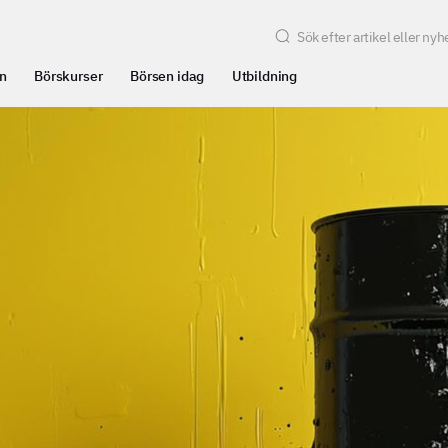
n
Börskurser
Börsen idag
Utbildning