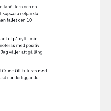
mellanöstern och en
t köpcase i oljan de
nan fallet den 10
nt ut på nytt i min
 noteras med positiv
 Jag väljer att gå lång
nt Crude Oil Futures med
 usd i underliggande