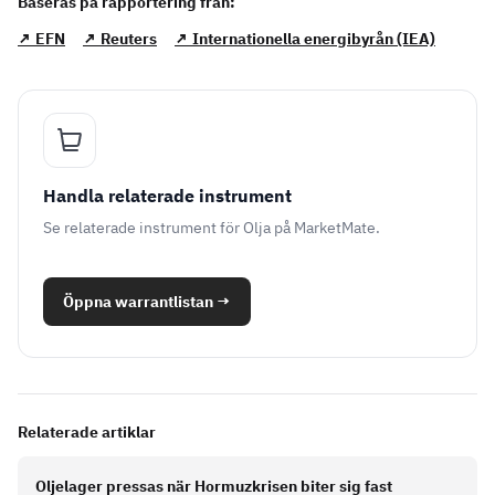
Baseras på rapportering från:
↗ EFN
↗ Reuters
↗ Internationella energibyrån (IEA)
Handla relaterade instrument
Se relaterade instrument för Olja på MarketMate.
Öppna warrantlistan
→
Relaterade artiklar
Oljelager pressas när Hormuzkrisen biter sig fast