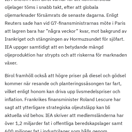
oljelager töms i snabb takt, efter att globala
oljemarknader försämrats de senaste dagarna. Enligt
Reuters sade han vid G7-finansministrarnas möte i Paris
att lagren bara har ”några veckor” kvar, mot bakgrund av
Irankriget och stängningen av Hormuzsundet för sjöfart.
IEA uppger samtidigt att en betydande mängd
oljeproduktion har strypts och att riskerna för marknaden
växer.
Birol framhöll också att högre priser på diesel och gödsel
kommer när resande och planteringssäsongen tar fart,
vilket enligt honom kan driva upp livsmedelspriser och
inflation. Frankrikes finansminister Roland Lescure har
sagt att ytterligare strategiska oljeutsläpp kan bli
aktuella vid behov. IEA skriver att medlemsländerna har
över 1,2 miljarder fat i offentliga beredskapslager samt
600 miljoner fat i industrilager som hålls genom