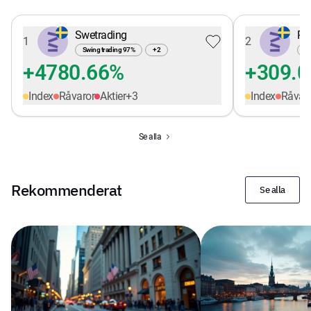
Swetrading
Pe
1
2
Swing trading
97
%
+
2
Sw
+4780.66%
+309.
Index
Råvaror
Aktier
+
3
Index
Råvar
Se alla
Rekommenderat
Se alla