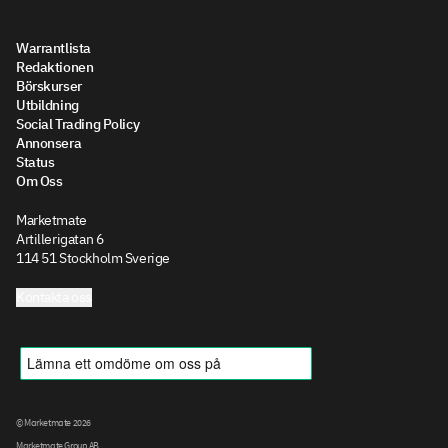
Warrantlista
Redaktionen
Börskurser
Utbildning
Social Trading Policy
Annonsera
Status
Om Oss
Marketmate
Artillerigatan 6
114 51 Stockholm Sverige
Kontakta oss
© Marketmate 2026
Marketmate Group AB