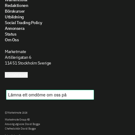
Redaktionen
Börskurser
Utbildning
Social Trading Policy
Annonsera
Status
Om Oss
Marketmate
Artillerigatan 6
114 51 Stockholm Sverige
Kontakta oss
© Marketmate 2026
Marketmate Group AB
Ansvarig utgivare: David Bagge
Chefredaktör: David Bagge