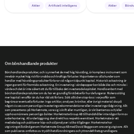
Aktier
Artificiell intelligens
Aktier
Börsh
Om börshandlande produkter
Börshandlande produkter, och i synnerhet de med hög hävstång, är komplexa instrument som
innebär mycket hög risk för snabba och kraftiga förluster. Majoriteten av alla kunder som
handlar med hävstångsprodukter förlorar vid någon tidpunkt kapital. Historisk avkastning är
ingen garanti för framtida avkastning. En investering i värdepapper kan både öka och minska i
värde och det är inte säkert att du får tillbaka det investerade kapitalet. Handla enbart med
börshandlande produkter om du har en grundlig förståelse för hur de fungerar. Riskera aldrig
mer kapital i en affär än du har råd att förlora. Sätt alltid en stop-loss i varje affär som
begränsar eventuella förluster. Inga artiklar, analyser, krönikor, eller övrigt material ska på
något vis ses som personliga investeringsrekommendationer eller investeringsrådgivning. Allt
som presenteras på Marketmate, vare sig i skrift eller muntligen, är skribenternas och/eller
upphovsmännens personliga åsikter. Marketmate Group AB tillhandahåller inte någon form av
orderhantering. All orderläggning sker direkt hos respektive emittent. Marketmate är ett
mediebolag och publicerar köp- och säljanalyser i olika tillgångar. Marketmate har
utgivningstillstånd genom Marketmate Group AB med David Bagge som ansvarig utgivare. Allt
som publiceras omfattas av tryckfrihetsförordningens och yttrandefrihetsgrundlagens