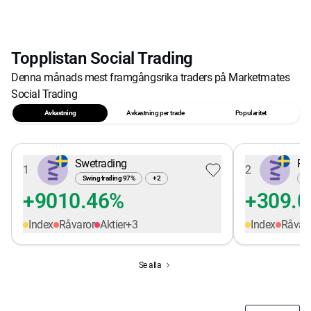
Topplistan Social Trading
Denna månads mest framgångsrika traders på Marketmates
Social Trading
Avkastning
Avkastning per trade
Popularitet
Swetrading
Pe
1
2
Swing trading
97
%
+
2
Sw
+9010.46%
+309.
Index
Råvaror
Aktier
+
3
Index
Råvar
Se alla