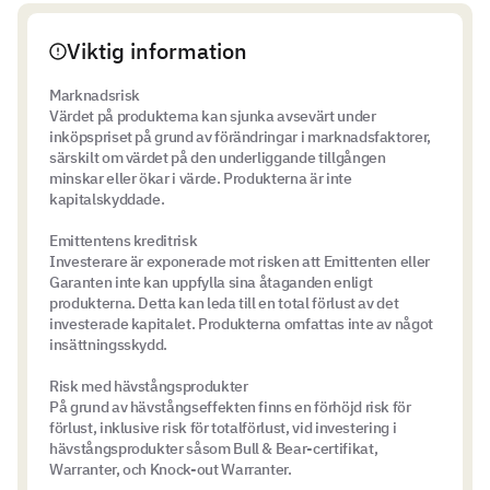
Viktig information
Marknadsrisk
Värdet på produkterna kan sjunka avsevärt under
inköpspriset på grund av förändringar i marknadsfaktorer,
särskilt om värdet på den underliggande tillgången
minskar eller ökar i värde. Produkterna är inte
kapitalskyddade.
Emittentens kreditrisk
Investerare är exponerade mot risken att Emittenten eller
Garanten inte kan uppfylla sina åtaganden enligt
produkterna. Detta kan leda till en total förlust av det
investerade kapitalet. Produkterna omfattas inte av något
insättningsskydd.
Risk med hävstångsprodukter
På grund av hävstångseffekten finns en förhöjd risk för
förlust, inklusive risk för totalförlust, vid investering i
hävstångsprodukter såsom Bull & Bear-certifikat,
Warranter, och Knock-out Warranter.