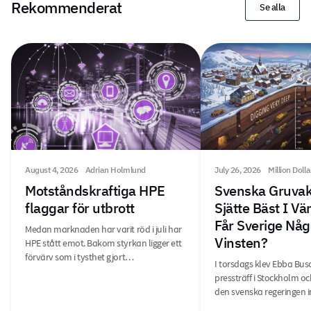
Rekommenderat
Se alla
August 4, 2026
Adrian Holmlund
July 26, 2026
Million Doll
Motståndskraftiga HPE
Svenska Gruvak
flaggar för utbrott
Sjätte Bäst I V
Får Sverige Någ
Medan marknaden har varit röd i juli har
Vinsten?
HPE stått emot. Bakom styrkan ligger ett
förvärv som i tysthet gjort…
I torsdags klev Ebba Bus
pressträff i Stockholm o
den svenska regeringen i