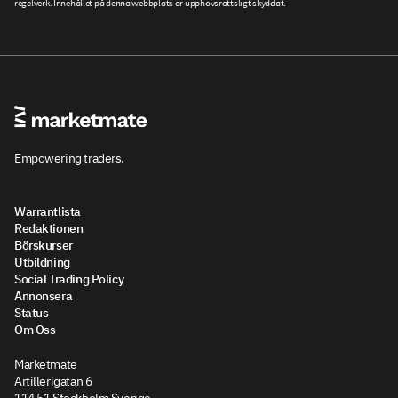
regelverk. Innehållet på denna webbplats är upphovsrättsligt skyddat.
Empowering traders.
Warrantlista
Redaktionen
Börskurser
Utbildning
Social Trading Policy
Annonsera
Status
Om Oss
Marketmate
Artillerigatan 6
114 51 Stockholm Sverige