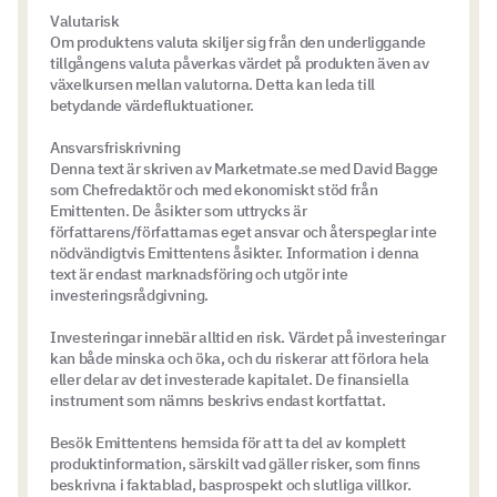
Valutarisk
Om produktens valuta skiljer sig från den underliggande
tillgångens valuta påverkas värdet på produkten även av
växelkursen mellan valutorna. Detta kan leda till
betydande värdefluktuationer.
Ansvarsfriskrivning
Denna text är skriven av Marketmate.se med David Bagge
som Chefredaktör och med ekonomiskt stöd från
Emittenten. De åsikter som uttrycks är
författarens/författarnas eget ansvar och återspeglar inte
nödvändigtvis Emittentens åsikter. Information i denna
text är endast marknadsföring och utgör inte
investeringsrådgivning.
Investeringar innebär alltid en risk. Värdet på investeringar
kan både minska och öka, och du riskerar att förlora hela
eller delar av det investerade kapitalet. De finansiella
instrument som nämns beskrivs endast kortfattat.
Besök Emittentens hemsida för att ta del av komplett
produktinformation, särskilt vad gäller risker, som finns
beskrivna i faktablad, basprospekt och slutliga villkor.