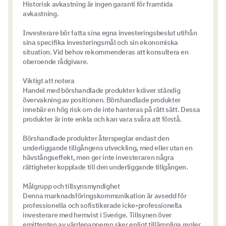
Historisk avkastning är ingen garanti för framtida
avkastning.
Investerare bör fatta sina egna investeringsbeslut utifrån
sina specifika investeringsmål och sin ekonomiska
situation. Vid behov rekommenderas att konsultera en
oberoende rådgivare.
Viktigt att notera
Handel med börshandlade produkter kräver ständig
övervakning av positionen. Börshandlade produkter
innebär en hög risk om de inte hanteras på rätt sätt. Dessa
produkter är inte enkla och kan vara svåra att förstå.
Börshandlade produkter återspeglar endast den
underliggande tillgångens utveckling, med eller utan en
hävstångseffekt, men ger inte investeraren några
rättigheter kopplade till den underliggande tillgången.
Målgrupp och tillsynsmyndighet
Denna marknadsföringskommunikation är avsedd för
professionella och sofistikerade icke-professionella
investerare med hemvist i Sverige. Tillsynen över
emittenten av värdepapperen sker enligt tillämpliga regler