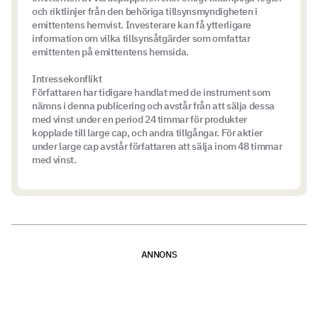
och riktlinjer från den behöriga tillsynsmyndigheten i
emittentens hemvist. Investerare kan få ytterligare
information om vilka tillsynsåtgärder som omfattar
emittenten på emittentens hemsida.
Intressekonflikt
Författaren har tidigare handlat med de instrument som
nämns i denna publicering och avstår från att sälja dessa
med vinst under en period 24 timmar för produkter
kopplade till large cap, och andra tillgångar. För aktier
under large cap avstår författaren att sälja inom 48 timmar
med vinst.
ANNONS