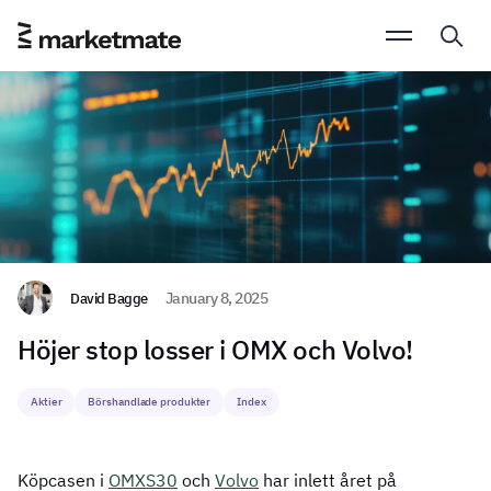
David Bagge
January 8, 2025
Höjer stop losser i OMX och Volvo!
Aktier
Börshandlade produkter
Index
Köpcasen i
OMXS30
och
Volvo
har inlett året på