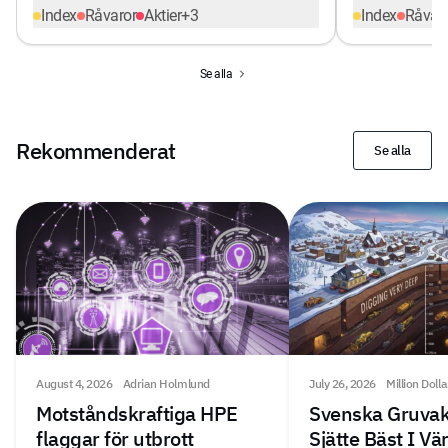
Index
Råvaror
Aktier
+
3
Index
Råvar
Se alla
Rekommenderat
Se alla
August 4, 2026
Adrian Holmlund
July 26, 2026
Million Doll
Motståndskraftiga HPE
Svenska Gruvak
flaggar för utbrott
Sjätte Bäst I V