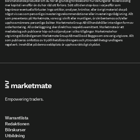
börshandlande produkter om du har en grundlig förståelse för hur de fungerar. Riskera aldrig
mer kapital i en affär än du har råd att förlora. Sätt alltid en stop-loss i varje affär som
begränsar eventuella förluster. Inga artiklar, analyser, krönikor, eller övrigt material ska på
något vis ses som personliga investeringsrekommendationer eller investeringsrådgivning. Allt
som presenteras på Marketmate, vare sig i skrift eller muntligen, är skribenternas och/eller
upphovsmännens personliga åsikter. Marketmate Group AB tillhandahåller inte någon form av
orderhantering. All orderläggning sker direkt hos respektive emittent. Marketmate är ett
mediebolag och publicerar köp- och säljanalyser i olika tillgångar. Marketmate har
utgivningstillstånd genom Marketmate Group AB med David Bagge som ansvarig utgivare. Allt
som publiceras omfattas av tryckfrihetsförordningens och yttrandefrihetsgrundlagens
regelverk. Innehållet på denna webbplats är upphovsrättsligt skyddat.
Empowering traders.
Warrantlista
Redaktionen
Börskurser
Utbildning