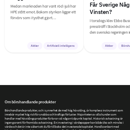
Får Sverige Någ
Medan marknaden har varit röd i juli har
Vinsten?
HPE stått emot. Bakom styrkan ligger ett
förvärv som i tysthet gjort…
I torsdags klev Ebba Bus
pressträff i Stockholm o
den svenska regeringen i
Aktier
Artificiell intelligens
Aktier
Börsh
Om börshandlande produkter
Börshandlande produkter, och i synnerhet de med hög hävstång, är komplexa instrument som
innebär mycket hög risk för snabba och kraftiga förluster. Majoriteten av alla kunder som
handlar med hävstångsprodukter förlorar vid någon tidpunkt kapital. Historisk avkastning är
ingen garanti för framtida avkastning. En investering i värdepapper kan både öka och minska i
värde och det är inte säkert att du får tillbaka det investerade kapitalet. Handla enbart med