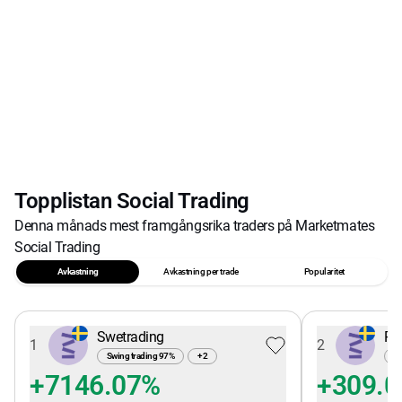
Topplistan Social Trading
Denna månads mest framgångsrika traders på Marketmates
Social Trading
Avkastning
Avkastning per trade
Popularitet
Swetrading
Pe
1
2
Swing trading
97
%
+
2
Sw
+7146.07%
+309.