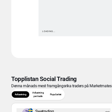
Topplistan Social Trading
Denna månads mest framgångsrika traders på Marketmates 
Avkastning
Avkastning
Popularitet
per trade
Swetrading