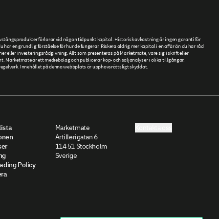
tångsprodukter förlorar vid någon tidpunkt kapital. Historisk avkastning är ingen garanti för
ar en grundlig förståelse för hur de fungerar. Riskera aldrig mer kapital i en affär än du har råd
ner eller investeringsrådgivning. Allt som presenteras på Marketmate, vare sig i skrift eller
. Marketmate är ett mediebolag och publicerar köp- och säljanalyser i olika tillgångar.
gelverk. Innehållet på denna webbplats är upphovsrättsligt skyddat.
ista
Marketmate
Kontakta oss
onen
Artillerigatan 6
ser
114 51 Stockholm
ng
Sverige
rading Policy
ra