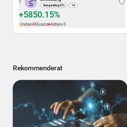
1
Swing trading
97
%
+
2
+5850.15%
Index
Råvaror
Aktier
+
3
Rekommenderat