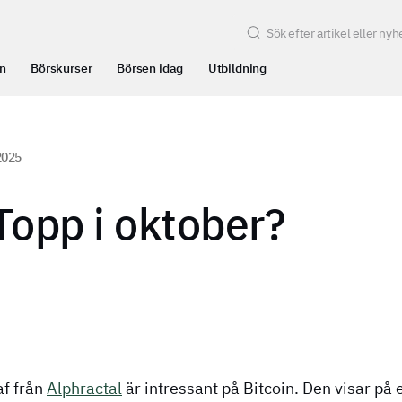
n
Börskurser
Börsen idag
Utbildning
2025
 Topp i oktober?
af från
Alphractal
är intressant på Bitcoin. Den visar på 