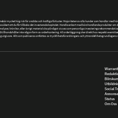
är mycket hög risk för snabba och kraftiga förluster. Majoriteten av alla kunder som handlar med hävs
 säkert att du får tillbaka det investerade kapitalet. Handla enbart med börshandlande produkter om du h
r, analyser, krönikor, eller övrigt material ska på något vis ses som personliga investeringsrekommendatio
llhandahåller inte någon form av orderhantering. All orderläggning sker direkt hos respektive emittent
givare. Allt som publiceras omfattas av tryckfrihetsförordningens och yttrandefrihetsgrundlagens re
Warrantl
Redakti
Börskur
Utbildni
Social T
Annonse
Status
Om Oss