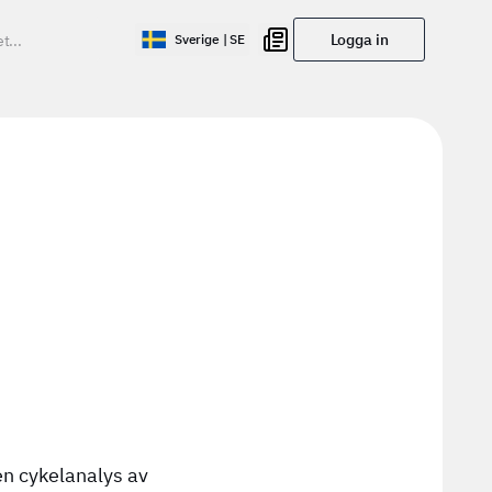
Logga in
Sverige | SE
en cykelanalys av