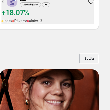
3
Daytrading
64
%
+
3
+18.07%
Index
Råvaror
Aktier
+
3
Se alla