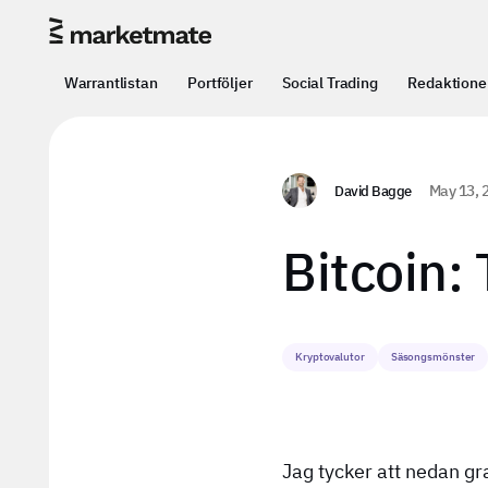
Warrantlistan
Portföljer
Social Trading
Redaktione
David Bagge
May 13, 
Bitcoin:
Kryptovalutor
Säsongsmönster
Jag tycker att nedan gr