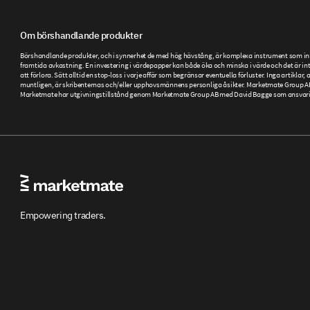
Om börshandlande produkter
Börshandlande produkter, och i synnerhet de med hög hävstång, är komplexa instrument som inneb
framtida avkastning. En investering i värdepapper kan både öka och minska i värde och det är inte
att förlora. Sätt alltid en stop-loss i varje affär som begränsar eventuella förluster. Inga artikla
muntligen, är skribenternas och/eller upphovsmännens personliga åsikter. Marketmate Group AB ti
Marketmate har utgivningstillstånd genom Marketmate Group AB med David Bagge som ansvarig ut
Empowering traders.