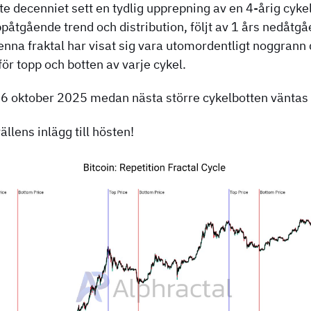
ste decenniet sett en tydlig upprepning av en 4-årig cyke
påtgående trend och distribution, följt av 1 års nedåtg
na fraktal har visat sig vara utomordentligt noggrann d
för topp och botten av varje cykel.
6 oktober 2025 medan nästa större cykelbotten väntas 
ällens inlägg till hösten!