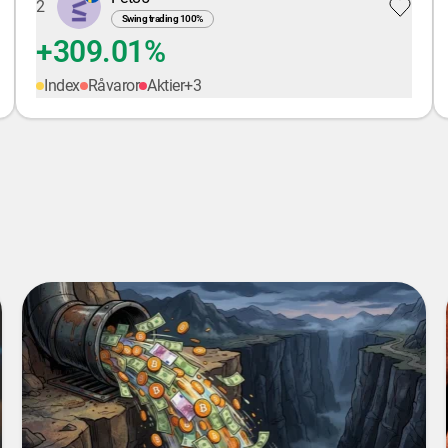
2
Swing trading
100
%
+309.01%
Index
Råvaror
Aktier
+
3