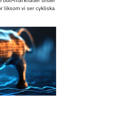
dre bull-marknader under
 liksom vi ser cykliska