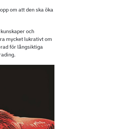
hopp om att den ska öka
g kunskaper och
ara mycket lukrativt om
erad för långsiktiga
rading.