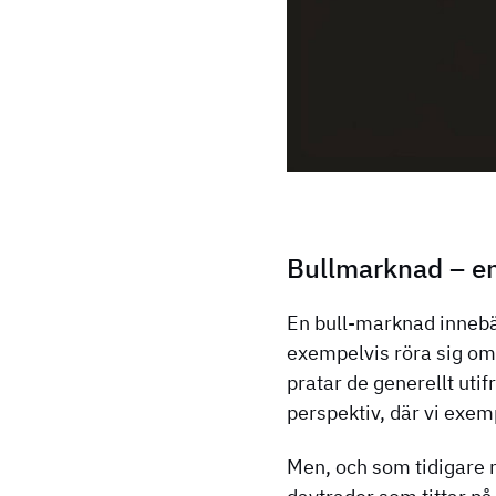
Bullmarknad – en
En bull-marknad innebär
exempelvis röra sig om 
pratar de generellt uti
perspektiv, där vi exe
Men, och som tidigare 