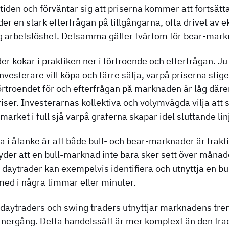
tiden och förväntar sig att priserna kommer att fortsätta
der en stark efterfrågan på tillgångarna, ofta drivet av 
låg arbetslöshet. Detsamma gäller tvärtom för bear-mark
r kokar i praktiken ner i förtroende och efterfrågan. J
investerare vill köpa och färre sälja, varpå priserna stig
rtroendet för och efterfrågan på marknaden är låg därem
ser. Investerarnas kollektiva och volymvägda vilja att sä
market i full sjå varpå graferna skapar idel sluttande lin
ha i åtanke är att både bull- och bear-marknader är frakt
der att en bull-marknad inte bara sker sett över månad
n daytrader kan exempelvis identifiera och utnyttja en bu
 med i några timmar eller minuter.
daytraders och swing traders utnyttjar marknadens tren
 nergång. Detta handelssätt är mer komplext än den trad