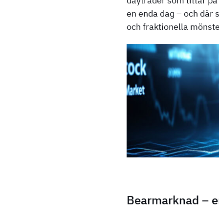
daytrader som tittar på
en enda dag – och där 
och fraktionella mönste
Bearmarknad – en