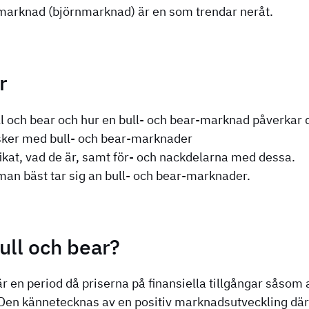
marknad (björnmarknad) är en som trendar neråt.
r
ll och bear och hur en bull- och bear-marknad påverkar 
isker med bull- och bear-marknader
fikat, vad de är, samt för- och nackdelarna med dessa.
 man bäst tar sig an bull- och bear-marknader.
ull och bear?
 en period då priserna på finansiella tillgångar såsom ak
. Den kännetecknas av en positiv marknadsutveckling där