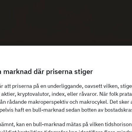
 marknad där priserna stiger
 att priserna på en underliggande, oavsett vilken, stiger
aktier, kryptovalutor, index, eller råvaror. När folk pra
från rådande makroperspektiv och makrocykel. Det sker a
mpelvis haft en bull-marknad sedan botten av bostadskr
nämnt, kan en bull-marknad mätas på vilken tidshorison