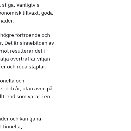
 stiga. Vanligtvis
ekonomisk tillväxt, goda
nader.
u högre förtroende och
er. Det är sinnebilden av
ot resulterar det i
lja överträffar viljan
jer och röda staplar.
ionella och
er och år, utan även på
lltrend som varar i en
der och kan tjäna
itionella,