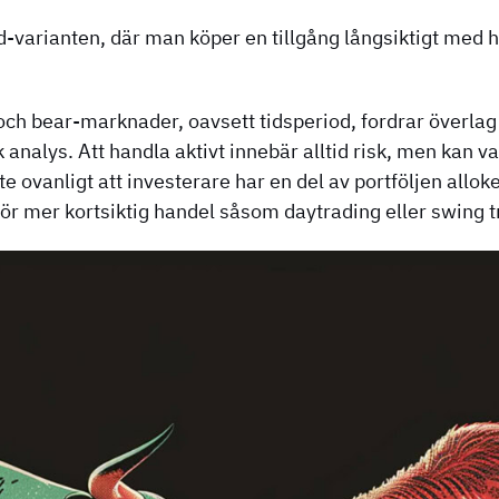
d-varianten, där man köper en tillgång långsiktigt med 
l- och bear-marknader, oavsett tidsperiod, fordrar överla
 analys. Att handla aktivt innebär alltid risk, men kan v
te ovanligt att investerare har en del av portföljen allok
ör mer kortsiktig handel såsom daytrading eller swing t