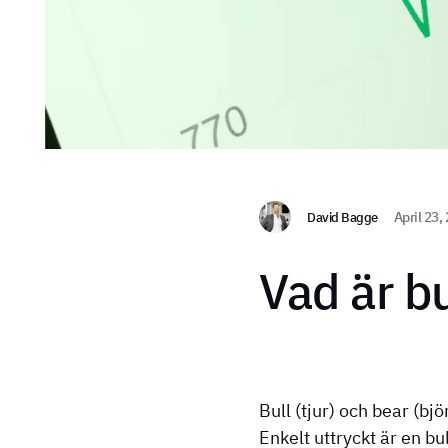
David Bagge
April 23,
Vad är b
Bull (tjur) och bear (b
Enkelt uttryckt är en b