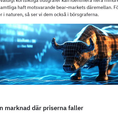
 väldigt kortsiktiga tidsgrafer kan identifiera flera min
samtliga haft motsvarande bear-markets däremellan. För
r i naturen, så ser vi dem också i börsgraferna.
 marknad där priserna faller