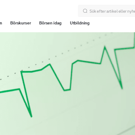
n
Börskurser
Börsen idag
Utbildning