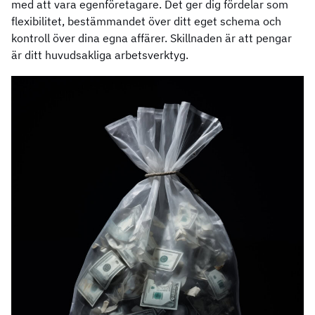
med att vara egenföretagare. Det ger dig fördelar som
flexibilitet, bestämmandet över ditt eget schema och
kontroll över dina egna affärer. Skillnaden är att pengar
är ditt huvudsakliga arbetsverktyg.