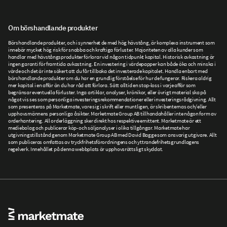
Om börshandlande produkter
Börshandlande produkter, och i synnerhet de med hög hävstång, är komplexa instrument som
innebär mycket hög risk för snabba och kraftiga förluster. Majoriteten av alla kunder som
handlar med hävstångsprodukter förlorar vid någon tidpunkt kapital. Historisk avkastning är
ingen garanti för framtida avkastning. En investering i värdepapper kan både öka och minska i
värde och det är inte säkert att du får tillbaka det investerade kapitalet. Handla enbart med
börshandlande produkter om du har en grundlig förståelse för hur de fungerar. Riskera aldrig
mer kapital i en affär än du har råd att förlora. Sätt alltid en stop-loss i varje affär som
begränsar eventuella förluster. Inga artiklar, analyser, krönikor, eller övrigt material ska på
något vis ses som personliga investeringsrekommendationer eller investeringsrådgivning. Allt
som presenteras på Marketmate, vare sig i skrift eller muntligen, är skribenternas och/eller
upphovsmännens personliga åsikter. Marketmate Group AB tillhandahåller inte någon form av
orderhantering. All orderläggning sker direkt hos respektive emittent. Marketmate är ett
mediebolag och publicerar köp- och säljanalyser i olika tillgångar. Marketmate har
utgivningstillstånd genom Marketmate Group AB med David Bagge som ansvarig utgivare. Allt
som publiceras omfattas av tryckfrihetsförordningens och yttrandefrihetsgrundlagens
regelverk. Innehållet på denna webbplats är upphovsrättsligt skyddat.