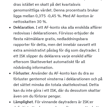
dras istället en skatt på det kvartalsvis
genomsnittliga värdet. Denna procentsats brukar
ligga mellan 0,375 -0,45 %. Med AF-konton är
nettoskatten 30 %.
Deklaration
. I ett AF-konto ska alla enskilda affärer
redovisas i deklarationen. Förvisso erbjuder de
flesta nätmäklare gratis, nedladdningsbara
rapporter för detta, men det innebär oavsett ett
extra aministrativt påslag för dig som daytrader. I
ett ISK slipper du deklarera varje enskild affär
eftersom Skatteverket automatiskt får all
nödvändig information.
Förluster
. Använder du AF-konto kan du dra av
förluster gentemot vinsterna i deklarationen och på
det sättet minska din totala skattekostnad. Detta
kan du inte göra i ett ISK, där du dessutom skattar
även om du förlorar pengar.
Lämplighet
. För vinnande daytraders är ISK:er