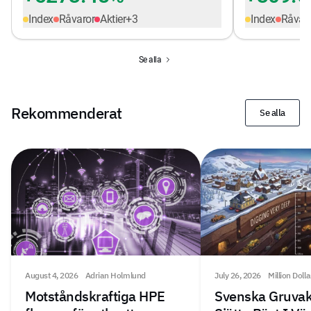
Index
Råvaror
Aktier
+
3
Index
Råvar
Se alla
Rekommenderat
Se alla
August 4, 2026
Adrian Holmlund
July 26, 2026
Million Doll
Motståndskraftiga HPE
Svenska Gruvak