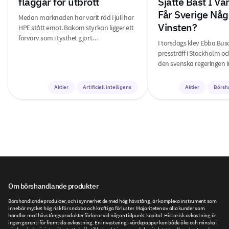
flaggar för utbrott
Sjätte Bäst I V
Får Sverige Någ
Medan marknaden har varit röd i juli har
Vinsten?
HPE stått emot. Bakom styrkan ligger ett
förvärv som i tysthet gjort…
I torsdags klev Ebba Bus
pressträff i Stockholm o
den svenska regeringen i
Aktier
Artificiell intelligens
Aktier
Börsh
Om börshandlande produkter
Börshandlande produkter, och i synnerhet de med hög hävstång, är komplexa instrument som
innebär mycket hög risk för snabba och kraftiga förluster. Majoriteten av alla kunder som
handlar med hävstångsprodukter förlorar vid någon tidpunkt kapital. Historisk avkastning är
ingen garanti för framtida avkastning. En investering i värdepapper kan både öka och minska i