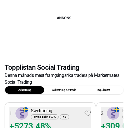
ANNONS
Topplistan Social Trading
Denna månads mest framgångsrika traders på Marketmates
Social Trading
Avkastning
Avkastning per trade
Popularitet
Swetrading
Pe
1
2
Swing trading
97
%
+
2
Sw
+5273.48%
+309.