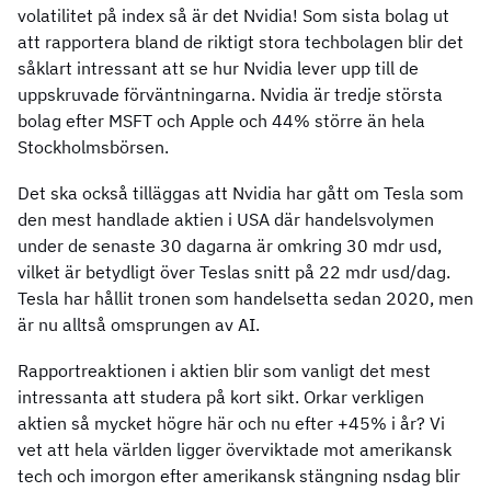
volatilitet på index så är det Nvidia! Som sista bolag ut
att rapportera bland de riktigt stora techbolagen blir det
såklart intressant att se hur Nvidia lever upp till de
uppskruvade förväntningarna. Nvidia är tredje största
bolag efter MSFT och Apple och 44% större än hela
Stockholmsbörsen.
Det ska också tilläggas att Nvidia har gått om Tesla som
den mest handlade aktien i USA där handelsvolymen
under de senaste 30 dagarna är omkring 30 mdr usd,
vilket är betydligt över Teslas snitt på 22 mdr usd/dag.
Tesla har hållit tronen som handelsetta sedan 2020, men
är nu alltså omsprungen av AI.
Rapportreaktionen i aktien blir som vanligt det mest
intressanta att studera på kort sikt. Orkar verkligen
aktien så mycket högre här och nu efter +45% i år? Vi
vet att hela världen ligger överviktade mot amerikansk
tech och imorgon efter amerikansk stängning nsdag blir