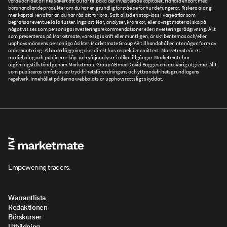
värde och det är inte säkert att du får tillbaka det investerade kapitalet. Handla enbart med
börshandlande produkter om du har en grundlig förståelse för hur de fungerar. Riskera aldrig
mer kapital i en affär än du har råd att förlora. Sätt alltid en stop-loss i varje affär som
begränsar eventuella förluster. Inga artiklar, analyser, krönikor, eller övrigt material ska på
något vis ses som personliga investeringsrekommendationer eller investeringsrådgivning. Allt
som presenteras på Marketmate, vare sig i skrift eller muntligen, är skribenternas och/eller
upphovsmännens personliga åsikter. Marketmate Group AB tillhandahåller inte någon form av
orderhantering. All orderläggning sker direkt hos respektive emittent. Marketmate är ett
mediebolag och publicerar köp- och säljanalyser i olika tillgångar. Marketmate har
utgivningstillstånd genom Marketmate Group AB med David Bagge som ansvarig utgivare. Allt
som publiceras omfattas av tryckfrihetsförordningens och yttrandefrihetsgrundlagens
regelverk. Innehållet på denna webbplats är upphovsrättsligt skyddat.
Empowering traders.
Warrantlista
Redaktionen
Börskurser
Utbildning