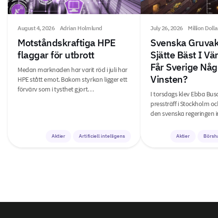
August 4, 2026
Adrian Holmlund
July 26, 2026
Million Doll
Motståndskraftiga HPE
Svenska Gruvak
flaggar för utbrott
Sjätte Bäst I V
Får Sverige Någ
Medan marknaden har varit röd i juli har
Vinsten?
HPE stått emot. Bakom styrkan ligger ett
förvärv som i tysthet gjort…
I torsdags klev Ebba Bus
pressträff i Stockholm o
den svenska regeringen i
Aktier
Artificiell intelligens
Aktier
Börsh