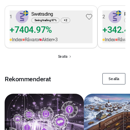
Swetrading
Pe
1
2
Swing trading
97
%
+
2
Sw
+7404.97%
+342.
Index
Råvaror
Aktier
+
3
Index
Råvar
Se alla
Rekommenderat
Se alla