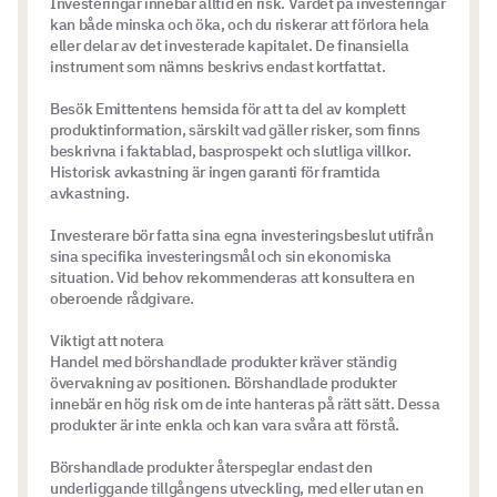
Investeringar innebär alltid en risk. Värdet på investeringar
kan både minska och öka, och du riskerar att förlora hela
eller delar av det investerade kapitalet. De finansiella
instrument som nämns beskrivs endast kortfattat.
Besök Emittentens hemsida för att ta del av komplett
produktinformation, särskilt vad gäller risker, som finns
beskrivna i faktablad, basprospekt och slutliga villkor.
Historisk avkastning är ingen garanti för framtida
avkastning.
Investerare bör fatta sina egna investeringsbeslut utifrån
sina specifika investeringsmål och sin ekonomiska
situation. Vid behov rekommenderas att konsultera en
oberoende rådgivare.
Viktigt att notera
Handel med börshandlade produkter kräver ständig
övervakning av positionen. Börshandlade produkter
innebär en hög risk om de inte hanteras på rätt sätt. Dessa
produkter är inte enkla och kan vara svåra att förstå.
Börshandlade produkter återspeglar endast den
underliggande tillgångens utveckling, med eller utan en