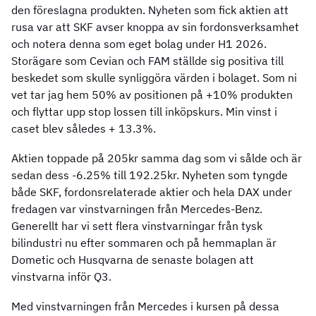
den föreslagna produkten. Nyheten som fick aktien att
rusa var att SKF avser knoppa av sin fordonsverksamhet
och notera denna som eget bolag under H1 2026.
Storägare som Cevian och FAM ställde sig positiva till
beskedet som skulle synliggöra värden i bolaget. Som ni
vet tar jag hem 50% av positionen på +10% produkten
och flyttar upp stop lossen till inköpskurs. Min vinst i
caset blev således + 13.3%.
Aktien toppade på 205kr samma dag som vi sålde och är
sedan dess -6.25% till 192.25kr. Nyheten som tyngde
både SKF, fordonsrelaterade aktier och hela DAX under
fredagen var vinstvarningen från Mercedes-Benz.
Generellt har vi sett flera vinstvarningar från tysk
bilindustri nu efter sommaren och på hemmaplan är
Dometic och Husqvarna de senaste bolagen att
vinstvarna inför Q3.
Med vinstvarningen från Mercedes i kursen på dessa