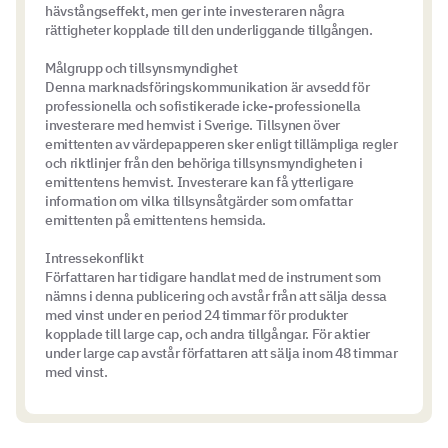
hävstångseffekt, men ger inte investeraren några
rättigheter kopplade till den underliggande tillgången.
Målgrupp och tillsynsmyndighet
Denna marknadsföringskommunikation är avsedd för
professionella och sofistikerade icke-professionella
investerare med hemvist i Sverige. Tillsynen över
emittenten av värdepapperen sker enligt tillämpliga regler
och riktlinjer från den behöriga tillsynsmyndigheten i
emittentens hemvist. Investerare kan få ytterligare
information om vilka tillsynsåtgärder som omfattar
emittenten på emittentens hemsida.
Intressekonflikt
Författaren har tidigare handlat med de instrument som
nämns i denna publicering och avstår från att sälja dessa
med vinst under en period 24 timmar för produkter
kopplade till large cap, och andra tillgångar. För aktier
under large cap avstår författaren att sälja inom 48 timmar
med vinst.