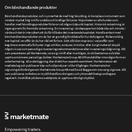
Om börshandlande produkter
Börshandlande produkter, och i synnerhet de med hög hävstång, är komplexa instrument som
innebär mycket hög risk för snabba och kraftiga förluster. Majoriteten av alla kunder som
handlar med hävstångsprodukter förlorar vid någon tidpunkt kapital. Historisk avkastning är
ingen garanti för framtida avkastning. En investering i värdepapper kan både öka och minska i
värde och det är inte säkert att du får tillbaka det investerade kapitalet. Handla enbart med
börshandlande produkter om du har en grundlig förståelse för hur de fungerar. Riskera aldrig
mer kapital i en affär än du har råd att förlora. Sätt alltid en stop-loss i varje affär som
begränsar eventuella förluster. Inga artiklar, analyser, krönikor, eller övrigt material ska på
något vis ses som personliga investeringsrekommendationer eller investeringsrådgivning. Allt
som presenteras på Marketmate, vare sig i skrift eller muntligen, är skribenternas och/eller
upphovsmännens personliga åsikter. Marketmate Group AB tillhandahåller inte någon form av
orderhantering. All orderläggning sker direkt hos respektive emittent. Marketmate är ett
mediebolag och publicerar köp- och säljanalyser i olika tillgångar. Marketmate har
utgivningstillstånd genom Marketmate Group AB med David Bagge som ansvarig utgivare. Allt
som publiceras omfattas av tryckfrihetsförordningens och yttrandefrihetsgrundlagens
regelverk. Innehållet på denna webbplats är upphovsrättsligt skyddat.
Empowering traders.