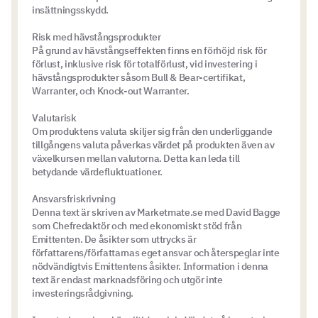
insättningsskydd.
Risk med hävstångsprodukter
På grund av hävstångseffekten finns en förhöjd risk för
förlust, inklusive risk för totalförlust, vid investering i
hävstångsprodukter såsom Bull & Bear-certifikat,
Warranter, och Knock-out Warranter.
Valutarisk
Om produktens valuta skiljer sig från den underliggande
tillgångens valuta påverkas värdet på produkten även av
växelkursen mellan valutorna. Detta kan leda till
betydande värdefluktuationer.
Ansvarsfriskrivning
Denna text är skriven av Marketmate.se med David Bagge
som Chefredaktör och med ekonomiskt stöd från
Emittenten. De åsikter som uttrycks är
författarens/författarnas eget ansvar och återspeglar inte
nödvändigtvis Emittentens åsikter. Information i denna
text är endast marknadsföring och utgör inte
investeringsrådgivning.