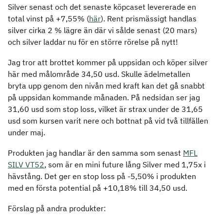
Silver senast och det senaste köpcaset levererade en
total vinst på +7,55% (
här
). Rent prismässigt handlas
silver cirka 2 % lägre än där vi sålde senast (20 mars)
och silver laddar nu för en större rörelse på nytt!
Jag tror att brottet kommer på uppsidan och köper silver
här med målområde 34,50 usd. Skulle ädelmetallen
bryta upp genom den nivån med kraft kan det gå snabbt
på uppsidan kommande månaden. På nedsidan ser jag
31,60 usd som stop loss, vilket är strax under de 31,65
usd som kursen varit nere och bottnat på vid två tillfällen
under maj.
Produkten jag handlar är den samma som senast
MFL
SILV VT52
, som är en mini future lång Silver med 1,75x i
hävstång. Det ger en stop loss på -5,50% i produkten
med en första potential på +10,18% till 34,50 usd.
Förslag på andra produkter: