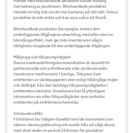
Handel med börshandlade produkter kräver ständig
övervakning av positionen. Börshandlade produkter
innebär en hög risk om de inte hanteras på rätt sätt. Dessa
produkter är inte enkla och kan vara svåra att förstå.
Börshandlade produkter återspeglar endast den
underliggande tillgångens utveckling, med eller utan en
hävstångseffekt, men ger inte investeraren några
rättigheter kopplade till den underliggande tillgången.
Målgrupp och tillsynsmyndighet
Denna marknadsföringskommunikation är avsedd för
professionella och sofistikerade icke-professionella
investerare med hemvist i Sverige. Tillsynen över
emittenten av värdepapperen sker enligt tillämpliga regler
och riktlinjer från den behöriga tillsynsmyndigheten i
emittentens hemvist. Investerare kan få ytterligare
information om vilka tillsynsåtgärder som omfattar
emittenten på emittentens hemsida.
Intressekonflikt
Författaren har tidigare handlat med de instrument som
nämns i denna publicering och avstår från att sälja dessa
med vinst under en period 24 timmar för produkter