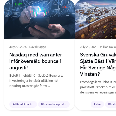
July 27, 2026
David Bagge
July 26, 2026
Million Doll
Nasdaq med warranter
Svenska Gruvak
inför översåld bounce i
Sjätte Bäst I V
augusti!
Får Sverige Någ
Vinsten?
Betalt innehåll från Société Générale.
Investeringar innebär alltid en risk.
I torsdags klev Ebba Bus
Nasdaq 100 stängde förra…
pressträff i Stockholm o
den svenska regeringen i
Artificiell intelligens
Börshandlade produkter
Aktier
Börsh