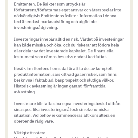
Emittenten. De åsikter som uttrycks är
författarens/författarnas eget ansvar och återspeglar inte
nödvändigtvis Emittentens åsikter. Information i denna
text är endast marknadsföring och utgör inte
investeringsrådgivning.
Investeringar innebär alltid en risk. Värdet på investeringar
kan både minska och öka, och du riskerar att förlora hela
eller delar av det investerade kapitalet. De finansiella
instrument som nämns beskrivs endast kortfattat.
Besök Emittentens hemsida för att ta del av komplett
produktinformation, särskilt vad gäller risker, som finns
beskrivna i faktablad, basprospekt och slutliga villkor.
Historisk avkastning är ingen garanti för framtida
avkastning.
Investerare bör fatta sina egna investeringsbeslut utifrån
sina specifika investeringsmål och sin ekonomiska
situation. Vid behov rekommenderas att konsultera en
oberoende rådgivare.
Viktigt att notera