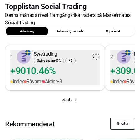
Topplistan Social Trading
Denna månads mest framgångsrika traders på Marketmates
Social Trading
Avkastning
Avkastning per trade
Popularitet
Swetrading
Pe
1
2
Swing trading
97
%
+
2
Sw
+9010.46%
+309.
Index
Råvaror
Aktier
+
3
Index
Råvar
Se alla
Rekommenderat
Se alla