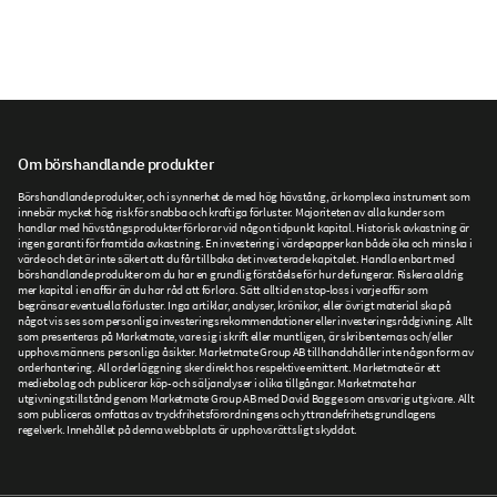
Om börshandlande produkter
Börshandlande produkter, och i synnerhet de med hög hävstång, är komplexa instrument som
innebär mycket hög risk för snabba och kraftiga förluster. Majoriteten av alla kunder som
handlar med hävstångsprodukter förlorar vid någon tidpunkt kapital. Historisk avkastning är
ingen garanti för framtida avkastning. En investering i värdepapper kan både öka och minska i
värde och det är inte säkert att du får tillbaka det investerade kapitalet. Handla enbart med
börshandlande produkter om du har en grundlig förståelse för hur de fungerar. Riskera aldrig
mer kapital i en affär än du har råd att förlora. Sätt alltid en stop-loss i varje affär som
begränsar eventuella förluster. Inga artiklar, analyser, krönikor, eller övrigt material ska på
något vis ses som personliga investeringsrekommendationer eller investeringsrådgivning. Allt
som presenteras på Marketmate, vare sig i skrift eller muntligen, är skribenternas och/eller
upphovsmännens personliga åsikter. Marketmate Group AB tillhandahåller inte någon form av
orderhantering. All orderläggning sker direkt hos respektive emittent. Marketmate är ett
mediebolag och publicerar köp- och säljanalyser i olika tillgångar. Marketmate har
utgivningstillstånd genom Marketmate Group AB med David Bagge som ansvarig utgivare. Allt
som publiceras omfattas av tryckfrihetsförordningens och yttrandefrihetsgrundlagens
regelverk. Innehållet på denna webbplats är upphovsrättsligt skyddat.