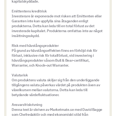
kapitalskyddade.
Emittentens kreditrisk
Investerare är exponerade mot risken att Emittenten eller
Garanten inte kan uppfylla sina åtaganden enligt
produkterna. Detta kan leda till en total förlust av det
investerade kapitalet. Produkterna omfattas inte av något
insättningsskydd.
Risk med hävstångsprodukter
På grund av hävstångseffekten finns en förhöjd risk för
förlust, inklusive risk för totalförlust, vid investering i
hävstångsprodukter såsom Bull & Bear-certifikat,
Warranter, och Knock-out Warranter.
Valutarisk
Om produktens valuta skiljer sig från den underliggande
tillgångens valuta påverkas värdet på produkten även av
växelkursen mellan valutorna. Detta kan leda till
betydande värdefluktuationer.
Ansvarsfriskrivning
Denna text är skriven av Marketmate.se med David Bagge
som Chefredaktör och med ekonomiskt stöd från