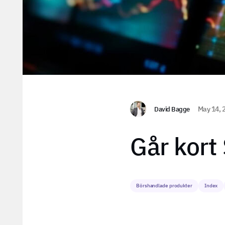
David Bagge
May 14, 
Går kort
Börshandlade produkter
Index