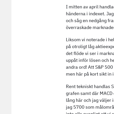
I mitten av april handl
händerna i indexet. Jag
och såg en nedgång fra
överraskade marknaden
Liksom vi noterade i he
på otroligt låg aktieexp
det flöde vi ser i mark
uppåt inför lösen och h
andra ord! Att S&P 500 
men här på kort sikt in 
Rent tekniskt handlas
grafen samt där MACD oc
lång här och jag väljer
jag 5700 som målområde
inte alls ovanligt att v