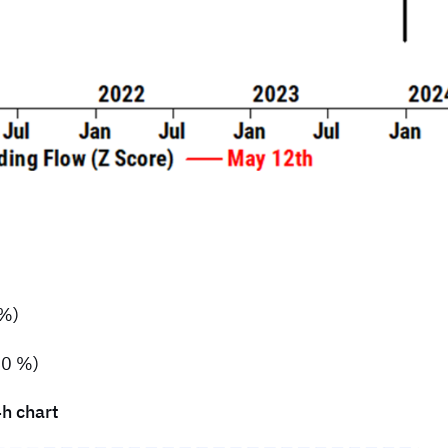
 %)
40 %)
h chart