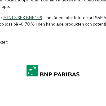
 topp.
är
MINI S SPX BNP199
, som är en mini future kort S&P
op loss på -6,70 % i den handlade produkten och potential
kter: