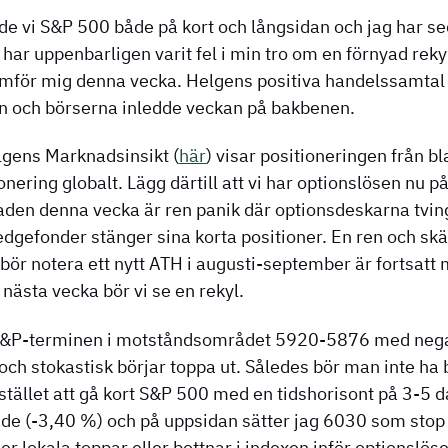
ade vi S&P 500 både på kort och långsidan och jag har se
 har uppenbarligen varit fel i min tro om en förnyad reky
mför mig denna vecka. Helgens positiva handelssamtal
 och börserna inledde veckan på bakbenen.
lgens Marknadsinsikt (
här
) visar positioneringen från 
onering globalt. Lägg därtill att vi har optionslösen nu 
naden denna vecka är ren panik där optionsdeskarna tvi
edgefonder stänger sina korta positioner. En ren och s
bör notera ett nytt ATH i augusti-september är fortsatt
i nästa vecka bör vi se en rekyl.
 S&P-terminen i motståndsområdet 5920-5876 med negat
h stokastisk börjar toppa ut. Således bör man inte ha b
 istället att gå kort S&P 500 med en tidshorisont på 3-5 
 (-3,40 %) och på uppsidan sätter jag 6030 som stop l
i ser lokala toppar eller bottnar i indexen inför optionsl