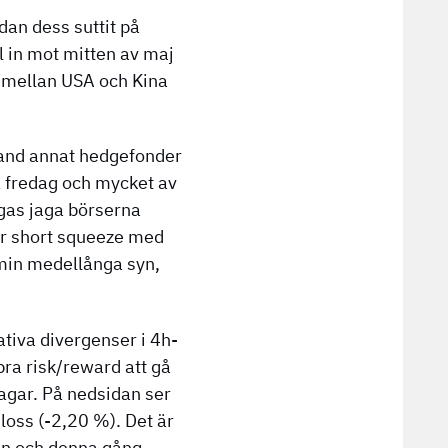
dan dess suttit på
l in mot mitten av maj
 mellan USA och Kina
bland annat hedgefonder
på fredag och mycket av
ngas jaga börserna
kär short squeeze med
 min medellånga syn,
iva divergenser i 4h-
ra risk/reward att gå
dagar. På nedsidan ser
oss (-2,20 %). Det är
ösen och denna gång