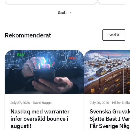
Se alla
Rekommenderat
Se alla
July 27, 2026
David Bagge
July 26, 2026
Million Doll
Nasdaq med warranter
Svenska Gruvak
inför översåld bounce i
Sjätte Bäst I V
augusti!
Får Sverige Någ