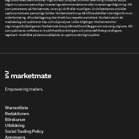
begränsar eventuella förluster. Inga artiklar, analyser, krönikor, eller övrigt material ska på
något vis ses som personliga investeringsrekommendationer eller investeringsrådgivning. Allt
som presenteras på Marketmate, vare sig i skrift eller muntligen, är skribenternas och/eller
upphovsmännens personliga åsikter. Marketmate Group AB tillhandahåller inte någon form av
orderhantering. All orderläggning sker direkt hos respektive emittent. Marketmate är ett
mediebolag och publicerar köp- och säljanalyser i olika tillgångar. Marketmate har
utgivningstillstånd genom Marketmate Group AB med David Bagge som ansvarig utgivare. Allt
som publiceras omfattas av tryckfrihetsförordningens och yttrandefrihetsgrundlagens
regelverk. Innehållet på denna webbplats är upphovsrättsligt skyddat.
Empowering traders.
Warrantlista
Redaktionen
Börskurser
Utbildning
Social Trading Policy
Annonsera