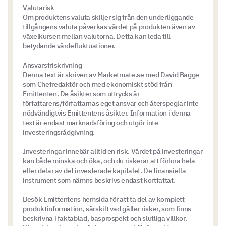
Valutarisk
Om produktens valuta skiljer sig från den underliggande
tillgångens valuta påverkas värdet på produkten även av
växelkursen mellan valutorna. Detta kan leda till
betydande värdefluktuationer.
Ansvarsfriskrivning
Denna text är skriven av Marketmate.se med David Bagge
som Chefredaktör och med ekonomiskt stöd från
Emittenten. De åsikter som uttrycks är
författarens/författarnas eget ansvar och återspeglar inte
nödvändigtvis Emittentens åsikter. Information i denna
text är endast marknadsföring och utgör inte
investeringsrådgivning.
Investeringar innebär alltid en risk. Värdet på investeringar
kan både minska och öka, och du riskerar att förlora hela
eller delar av det investerade kapitalet. De finansiella
instrument som nämns beskrivs endast kortfattat.
Besök Emittentens hemsida för att ta del av komplett
produktinformation, särskilt vad gäller risker, som finns
beskrivna i faktablad, basprospekt och slutliga villkor.