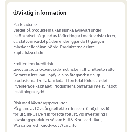
Viktig information
Marknadsrisk
Värdet på produkterna kan sjunka avsevärt under
inköpspriset på grund av förändringar i marknadsfaktorer,
särskilt om värdet på den underliggande tillgången
minskar eller ökar i värde. Produkterna är inte
kapitalskyddade.
Emittentens kreditrisk
Investerare är exponerade mot risken att Emittenten eller
Garanten inte kan uppfylla sina åtaganden enligt
produkterna. Detta kan leda till en total förlust av det
investerade kapitalet. Produkterna omfattas inte av något
insättningsskydd.
Risk med hävstångsprodukter
På grund av hävstångseffekten finns en förhöjd risk för
förlust, inklusive risk för totalförlust, vid investering i
hävstångsprodukter såsom Bull & Bear-certifikat,
Warranter, och Knock-out Warranter.