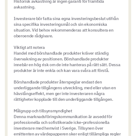
Historisk avkastning är ingen garanti för framtida
avkastning.
Investerare bör fatta sina egna investeringsbeslut utifrån
sina specifika investeringsmål och sin ekonomiska
situation. Vid behov rekommenderas att konsultera en
oberoende rådgivare.
Viktigt att notera
Handel med börshandlade produkter kräver ständig
övervakning av positionen. Börshandlade produkter
innebär en hög risk om de inte hanteras på rätt sätt. Dessa
produkter är inte enkla och kan vara svåra att förstå.
Börshandlade produkter återspeglar endast den
underliggande tillgångens utveckling, med eller utan en
hävstångseffekt, men ger inte investeraren några
rättigheter kopplade till den underliggande tillgången.
Målgrupp och tillsynsmyndighet
Denna marknadsföringskommunikation är avsedd för
professionella och sofistikerade icke-professionella
investerare med hemvist i Sverige. Tillsynen över
emittenten av värdepapperen sker enligt tillämpliga regler