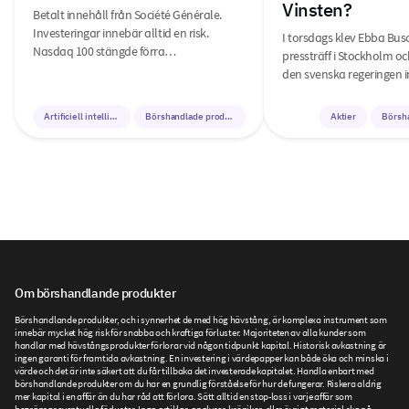
Vinsten?
Betalt innehåll från Société Générale.
Investeringar innebär alltid en risk.
I torsdags klev Ebba Bus
Nasdaq 100 stängde förra…
pressträff i Stockholm o
den svenska regeringen i
Artificiell intelligens
Börshandlade produkter
Aktier
Börsh
Om börshandlande produkter
Börshandlande produkter, och i synnerhet de med hög hävstång, är komplexa instrument som
innebär mycket hög risk för snabba och kraftiga förluster. Majoriteten av alla kunder som
handlar med hävstångsprodukter förlorar vid någon tidpunkt kapital. Historisk avkastning är
ingen garanti för framtida avkastning. En investering i värdepapper kan både öka och minska i
värde och det är inte säkert att du får tillbaka det investerade kapitalet. Handla enbart med
börshandlande produkter om du har en grundlig förståelse för hur de fungerar. Riskera aldrig
mer kapital i en affär än du har råd att förlora. Sätt alltid en stop-loss i varje affär som