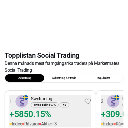
Topplistan Social Trading
Denna månads mest framgångsrika traders på Marketmates
Social Trading
Avkastning
Avkastning per trade
Popularitet
Swetrading
Pe
1
2
Swing trading
97
%
+
2
Sw
+5850.15%
+309.
Index
Råvaror
Aktier
+
3
Index
Råvar