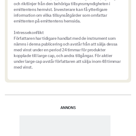
och riktlinjer från den behöriga tillsynsmyndigheten i
emittentens hemvist. Investerare kan få ytterligare
information om vilka tillsynsåtgärder som omfattar
emittenten på emittentens hemsida.
Intressekonflikt
Författaren har tidigare handlat med de instrument som
nämns i denna publicering och avstår från att sälja dessa
med vinst under en period 24 timmar för produkter
kopplade till large cap, och andra tillgångar. För aktier
under large cap avstår författaren att sälja inom 48 timmar
med vinst.
ANNONS