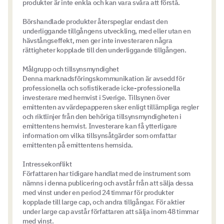
produkter är inte enkla och kan vara svåra att förstå.
Börshandlade produkter återspeglar endast den
underliggande tillgångens utveckling, med eller utan en
hävstångseffekt, men ger inte investeraren några
rättigheter kopplade till den underliggande tillgången.
Målgrupp och tillsynsmyndighet
Denna marknadsföringskommunikation är avsedd för
professionella och sofistikerade icke-professionella
investerare med hemvist i Sverige. Tillsynen över
emittenten av värdepapperen sker enligt tillämpliga regler
och riktlinjer från den behöriga tillsynsmyndigheten i
emittentens hemvist. Investerare kan få ytterligare
information om vilka tillsynsåtgärder som omfattar
emittenten på emittentens hemsida.
Intressekonflikt
Författaren har tidigare handlat med de instrument som
nämns i denna publicering och avstår från att sälja dessa
med vinst under en period 24 timmar för produkter
kopplade till large cap, och andra tillgångar. För aktier
under large cap avstår författaren att sälja inom 48 timmar
med vinst.