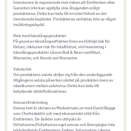
Investerare är exponerade mot risken att Emittenten eller
Garanten inte kan uppfylla sina åtaganden enligt
produkterna. Detta kan leda till en total förlust av det
investerade kapitalet. Produkterna omfattas inte av något
insättningsskydd.
Risk med hävstångsprodukter
På grund av hävstångseffekten finns en förhöjd risk för
förlust, inklusive risk för totalförlust, vid investering i
hävstångsprodukter såsom Bull & Bear-certifikat,
Warranter, och Knock-out Warranter.
Valutarisk
Om produktens valuta skiljer sig från den underliggande
tillgångens valuta påverkas värdet på produkten även av
växelkursen mellan valutorna. Detta kan leda till
betydande värdefluktuationer.
Ansvarsfriskrivning
Denna text är skriven av Marketmate.se med David Bagge
som Chefredaktör och med ekonomiskt stöd från
Emittenten. De åsikter som uttrycks är
författarens/författarnas eget ansvar och återspeglar inte
nödvändigtvis Emittentens åsikter. Information i denna