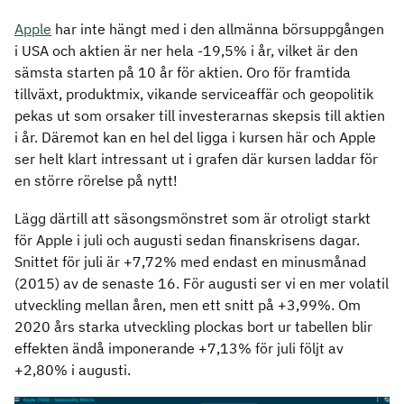
Apple
har inte hängt med i den allmänna börsuppgången
i USA och aktien är ner hela -19,5% i år, vilket är den
sämsta starten på 10 år för aktien. Oro för framtida
tillväxt, produktmix, vikande serviceaffär och geopolitik
pekas ut som orsaker till investerarnas skepsis till aktien
i år. Däremot kan en hel del ligga i kursen här och Apple
ser helt klart intressant ut i grafen där kursen laddar för
en större rörelse på nytt!
Lägg därtill att säsongsmönstret som är otroligt starkt
för Apple i juli och augusti sedan finanskrisens dagar.
Snittet för juli är +7,72% med endast en minusmånad
(2015) av de senaste 16. För augusti ser vi en mer volatil
utveckling mellan åren, men ett snitt på +3,99%. Om
2020 års starka utveckling plockas bort ur tabellen blir
effekten ändå imponerande +7,13% för juli följt av
+2,80% i augusti.