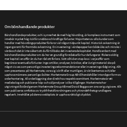
Om börshandlande produkter
Börshandlande produkter, och i synnerhet de med hög hävstång, är komplexa instrument som
innebär mycket hög risk för snabba och kraftiga förluster. Majoriteten av alla kunder som
handlar med hävstångsprodukter förlorar vid någon tidpunkt kapital. Historisk avkastning är
ingen garanti för framtida avkastning. En investering i värdepapper kan både öka och minska i
värde och det är inte säkert att du får tillbaka det investerade kapitalet. Handla enbart med
börshandlande produkter om du har en grundlig förståelse för hur de fungerar. Riskera aldrig
mer kapital i en affär än du har råd att förlora. Sätt alltid en stop-loss i varje affär som
begränsar eventuella förluster. Inga artiklar, analyser, krönikor, eller övrigt material ska på
något vis ses som personliga investeringsrekommendationer eller investeringsrådgivning. Allt
som presenteras på Marketmate, vare sig i skrift eller muntligen, är skribenternas och/eller
upphovsmännens personliga åsikter. Marketmate Group AB tillhandahåller inte någon form av
orderhantering. All orderläggning sker direkt hos respektive emittent. Marketmate är ett
mediebolag och publicerar köp- och säljanalyser i olika tillgångar. Marketmate har
utgivningstillstånd genom Marketmate Group AB med David Bagge som ansvarig utgivare. Allt
som publiceras omfattas av tryckfrihetsförordningens och yttrandefrihetsgrundlagens
regelverk. Innehållet på denna webbplats är upphovsrättsligt skyddat.