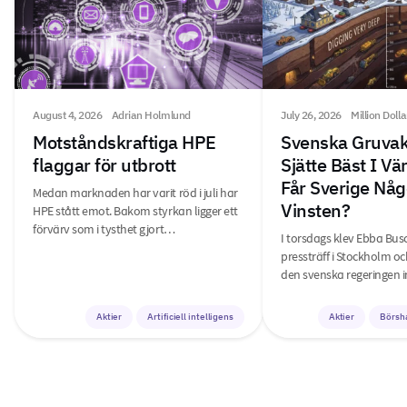
August 4, 2026
Adrian Holmlund
July 26, 2026
Million Doll
Motståndskraftiga HPE
Svenska Gruvak
flaggar för utbrott
Sjätte Bäst I V
Får Sverige Någ
Medan marknaden har varit röd i juli har
Vinsten?
HPE stått emot. Bakom styrkan ligger ett
förvärv som i tysthet gjort…
I torsdags klev Ebba Bus
pressträff i Stockholm o
den svenska regeringen i
Aktier
Artificiell intelligens
Aktier
Börsh