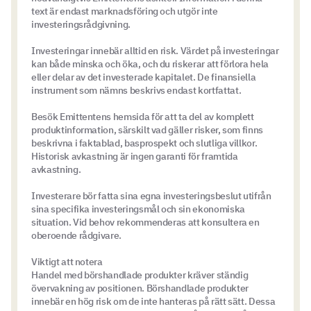
text är endast marknadsföring och utgör inte
investeringsrådgivning.
Investeringar innebär alltid en risk. Värdet på investeringar
kan både minska och öka, och du riskerar att förlora hela
eller delar av det investerade kapitalet. De finansiella
instrument som nämns beskrivs endast kortfattat.
Besök Emittentens hemsida för att ta del av komplett
produktinformation, särskilt vad gäller risker, som finns
beskrivna i faktablad, basprospekt och slutliga villkor.
Historisk avkastning är ingen garanti för framtida
avkastning.
Investerare bör fatta sina egna investeringsbeslut utifrån
sina specifika investeringsmål och sin ekonomiska
situation. Vid behov rekommenderas att konsultera en
oberoende rådgivare.
Viktigt att notera
Handel med börshandlade produkter kräver ständig
övervakning av positionen. Börshandlade produkter
innebär en hög risk om de inte hanteras på rätt sätt. Dessa