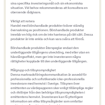
sina specifika investeringsmål och sin ekonomiska
situation. Vid behov rekommenderas att konsultera en
oberoende rådgivare.
Viktigt att notera
Handel med börshandlade produkter kräver ständig
övervakning av positionen. Börshandlade produkter
innebär en hög risk om de inte hanteras på rätt sätt. Dessa
produkter är inte enkla och kan vara svåra att förstå.
Börshandlade produkter återspeglar endast den
underliggande tillgångens utveckling, med eller utan en
hävstångseffekt, men ger inte investeraren några
rättigheter kopplade till den underliggande tillgången.
Målgrupp och tillsynsmyndighet
Denna marknadsföringskommunikation är avsedd för
professionella och sofistikerade icke-professionella
investerare med hemvist i Sverige. Tillsynen över
emittenten av värdepapperen sker enligt tillämpliga regler
och riktlinjer från den behöriga tillsynsmyndigheten i
emittentens hemvist. Investerare kan få ytterligare
information om vilka tillsynsåtgärder som omfattar