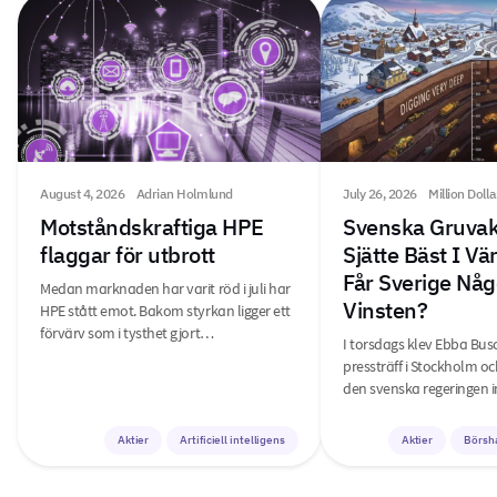
August 4, 2026
Adrian Holmlund
July 26, 2026
Million Doll
Motståndskraftiga HPE
Svenska Gruvak
flaggar för utbrott
Sjätte Bäst I V
Får Sverige Någ
Medan marknaden har varit röd i juli har
Vinsten?
HPE stått emot. Bakom styrkan ligger ett
förvärv som i tysthet gjort…
I torsdags klev Ebba Bus
pressträff i Stockholm o
den svenska regeringen i
Aktier
Artificiell intelligens
Aktier
Börsh