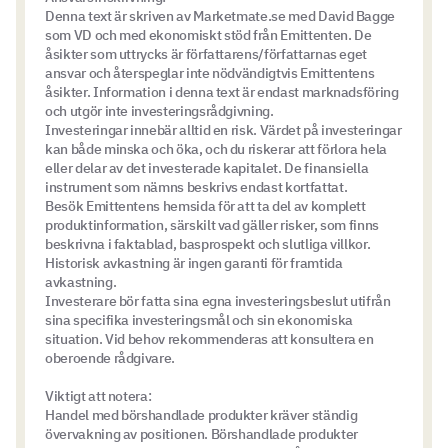
Denna text är skriven av Marketmate.se med David Bagge
som VD och med ekonomiskt stöd från Emittenten. De
åsikter som uttrycks är författarens/författarnas eget
ansvar och återspeglar inte nödvändigtvis Emittentens
åsikter. Information i denna text är endast marknadsföring
och utgör inte investeringsrådgivning.
Investeringar innebär alltid en risk. Värdet på investeringar
kan både minska och öka, och du riskerar att förlora hela
eller delar av det investerade kapitalet. De finansiella
instrument som nämns beskrivs endast kortfattat.
Besök Emittentens hemsida för att ta del av komplett
produktinformation, särskilt vad gäller risker, som finns
beskrivna i faktablad, basprospekt och slutliga villkor.
Historisk avkastning är ingen garanti för framtida
avkastning.
Investerare bör fatta sina egna investeringsbeslut utifrån
sina specifika investeringsmål och sin ekonomiska
situation. Vid behov rekommenderas att konsultera en
oberoende rådgivare.
Viktigt att notera:
Handel med börshandlade produkter kräver ständig
övervakning av positionen. Börshandlade produkter