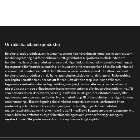
Om börshandlande produkter
Börshandlande produkter, och i synnerhet de med hög hävstång, är komplexa instrument som
innebär mycket hög risk för snabba och kraftiga förluster. Majoriteten av alla kunder som
handlar med hävstångsprodukter förlorar vid någon tidpunkt kapital. Historisk avkastning är
ingen garanti för framtida avkastning. En investering i värdepapper kan både öka och minska i
värde och det är inte säkert att du får tillbaka det investerade kapitalet. Handla enbart med
börshandlande produkter om du har en grundlig förståelse för hur de fungerar. Riskera aldrig
mer kapital i en affär än du har råd att förlora. Sätt alltid en stop-loss i varje affär som
begränsar eventuella förluster. Inga artiklar, analyser, krönikor, eller övrigt material ska på
något vis ses som personliga investeringsrekommendationer eller investeringsrådgivning. Allt
som presenteras på Marketmate, vare sig i skrift eller muntligen, är skribenternas och/eller
upphovsmännens personliga åsikter. Marketmate Group AB tillhandahåller inte någon form av
orderhantering. All orderläggning sker direkt hos respektive emittent. Marketmate är ett
mediebolag och publicerar köp- och säljanalyser i olika tillgångar. Marketmate har
utgivningstillstånd genom Marketmate Group AB med David Bagge som ansvarig utgivare. Allt
som publiceras omfattas av tryckfrihetsförordningens och yttrandefrihetsgrundlagens
regelverk. Innehållet på denna webbplats är upphovsrättsligt skyddat.