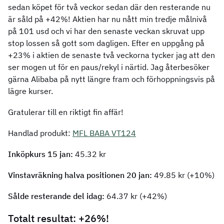
sedan köpet för två veckor sedan där den resterande nu
är såld på +42%! Aktien har nu nått min tredje målnivå
på 101 usd och vi har den senaste veckan skruvat upp
stop lossen så gott som dagligen. Efter en uppgång på
+23% i aktien de senaste två veckorna tycker jag att den
ser mogen ut för en paus/rekyl i närtid. Jag återbesöker
gärna Alibaba på nytt längre fram och förhoppningsvis på
lägre kurser.
Gratulerar till en riktigt fin affär!
Handlad produkt:
MFL BABA VT124
Inköpkurs 15 jan:
45.32 kr
Vinstavräkning halva positionen 20 jan:
49.85 kr (+10%)
Sålde resterande del idag:
64.37 kr (+42%)
Totalt resultat: +26%!