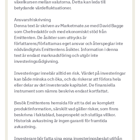
växelkursen mellan valutorna. Detta kan leda till
betydande värdefluktuationer.
Ansvarsfriskrivning
Denna text är skriven av Marketmate.se med David Bagge
som Chefredaktör och med ekonomiskt stöd från
Emittenten. De åsikter som uttrycks är
författarens/författarnas eget ansvar och återspeglar inte
nödvändigtvis Emittentens åsikter. Information i denna
text är endast marknadsföring och utgör inte
investeringsrådgivning.
Investeringar innebär alltid en risk. Värdet på investeringar
kan både minska och öka, och du riskerar att förlora hela
eller delar av det investerade kapitalet. De finansiella
instrument som nämns beskrivs endast kortfattat.
Besök Emittentens hemsida för att ta del av komplett
produktinformation, särskilt vad gäller risker, som finns
beskrivna i faktablad, basprospekt och slutliga villkor.
Historisk avkastning är ingen garanti för framtida
avkastning.
Investerare bör fatta sina egna investeringsbeslut utifrån