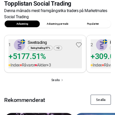
Topplistan Social Trading
Denna månads mest framgångsrika traders på Marketmates
Social Trading
Avkastning
Avkastning per trade
Popularitet
Swetrading
Pe
1
2
Swing trading
97
%
+
2
Sw
+5177.51%
+309.
Index
Råvaror
Aktier
+
3
Index
Råvar
Se alla
Rekommenderat
Se alla