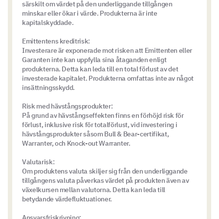
särskilt om värdet på den underliggande tillgången
minskar eller ökar i värde. Produkterna är inte
kapitalskyddade.
Emittentens kreditrisk:
Investerare är exponerade mot risken att Emittenten eller
Garanten inte kan uppfylla sina åtaganden enligt
produkterna. Detta kan leda till en total förlust av det
investerade kapitalet. Produkterna omfattas inte av något
insättningsskydd.
Risk med hävstångsprodukter:
På grund av hävstångseffekten finns en förhöjd risk för
förlust, inklusive risk för totalförlust, vid investering i
hävstångsprodukter såsom Bull & Bear-certifikat,
Warranter, och Knock-out Warranter.
Valutarisk:
Om produktens valuta skiljer sig från den underliggande
tillgångens valuta påverkas värdet på produkten även av
växelkursen mellan valutorna. Detta kan leda till
betydande värdefluktuationer.
Ansvarsfriskrivning: