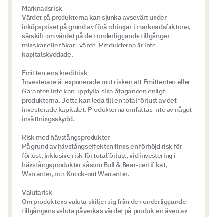
Marknadsrisk
Värdet på produkterna kan sjunka avsevärt under
inköpspriset på grund av förändringar i marknadsfaktorer,
särskilt om värdet på den underliggande tillgången
minskar eller ökar i värde. Produkterna är inte
kapitalskyddade.
Emittentens kreditrisk
Investerare är exponerade mot risken att Emittenten eller
Garanten inte kan uppfylla sina åtaganden enligt
produkterna. Detta kan leda till en total förlust av det
investerade kapitalet. Produkterna omfattas inte av något
insättningsskydd.
Risk med hävstångsprodukter
På grund av hävstångseffekten finns en förhöjd risk för
förlust, inklusive risk för totalförlust, vid investering i
hävstångsprodukter såsom Bull & Bear-certifikat,
Warranter, och Knock-out Warranter.
Valutarisk
Om produktens valuta skiljer sig från den underliggande
tillgångens valuta påverkas värdet på produkten även av