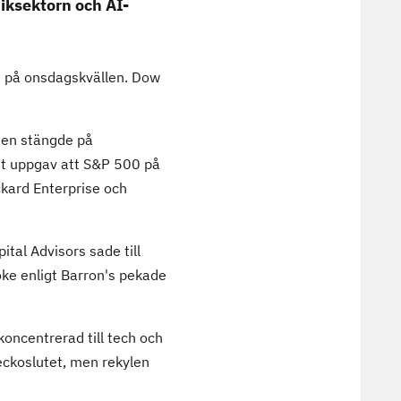
iksektorn och AI-
d på onsdagskvällen. Dow
gen stängde på
eet uppgav att S&P 500 på
kard Enterprise och
tal Advisors sade till
oke enligt Barron's pekade
oncentrerad till tech och
eckoslutet, men rekylen