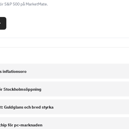
för S&P 500 på MarketMate.
→
s inflationsoro
nför Stockholmsöppning
: Guldglans och bred styrka
I-chip för pc-marknaden