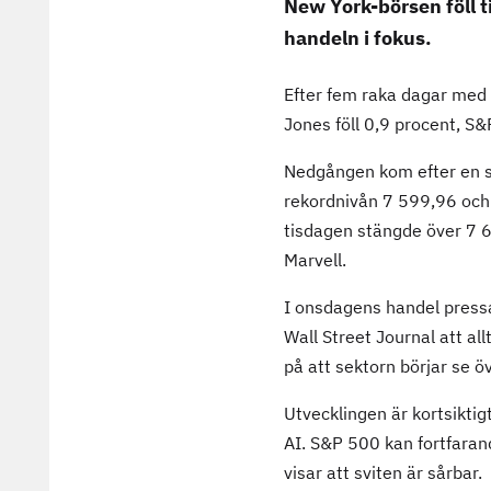
New York-börsen föll t
handeln i fokus.
Efter fem raka dagar med
Jones föll 0,9 procent, S
Nedgången kom efter en s
rekordnivån 7 599,96 och 
tisdagen stängde över 7 6
Marvell.
I onsdagens handel pressa
Wall Street Journal att a
på att sektorn börjar se öv
Utvecklingen är kortsikti
AI. S&P 500 kan fortfaran
visar att sviten är sårbar.