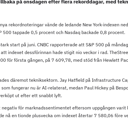
illbaka på onsdagen efter flera rekorddagar, med tekn
 nya rekordnoteringar vände de ledande New York-indexen ne
&P 500 tappade 0,5 procent och Nasdaq backade 0,8 procent.
tark start på juni. CNBC rapporterade att S&P 500 på månda
att indexet dessförinnan hade stigit nio veckor i rad. TheStr
00 för första gången, på 7 609,78, med stöd från Hewlett Pac
des däremot tekniksektorn. Jay Hatfield på Infrastructure Capi
llt som fungerar nu är AI-relaterat, medan Paul Hickey på Besp
erköpt ut efter ett snabbt lyft.
gt negativ för marknadssentimentet eftersom uppgången varit k
de nå en tionde plusvecka om indexet återtar 7 580,06 före v