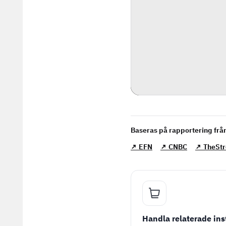
Baseras på rapportering frå
↗ EFN
↗ CNBC
↗ TheStr
Handla relaterade in