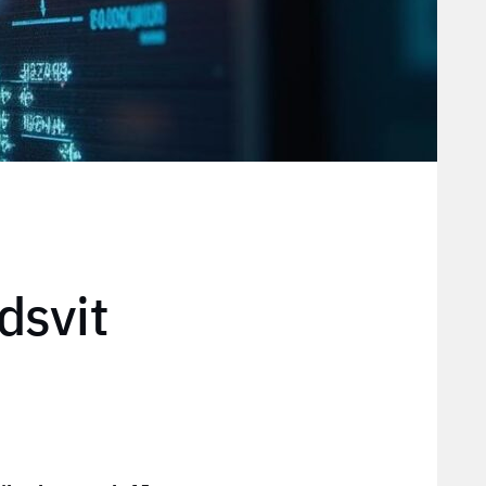
dsvit