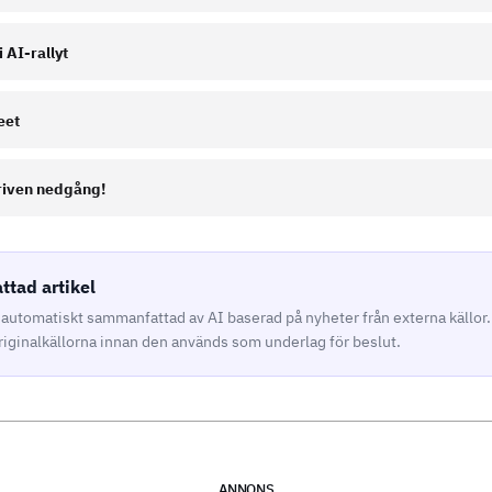
 AI-rallyt
eet
riven nedgång!
tad artikel
r automatiskt sammanfattad av AI baserad på nyheter från externa källor
originalkällorna innan den används som underlag för beslut.
ANNONS