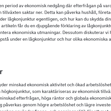
en period av ekonomisk nedgång där efterfrågan på varo
 tillväxten saktar ner. Detta kan påverka hushåll, föret
yder lågkonjunktur egentligen, och hur kan du skydda d
 artikeln får du en djupgående förklaring av lågkonjunkt
hantera ekonomiska utmaningar. Dessutom diskuterar vi h
pstå under en lågkonjunktur och hur olika ekonomiska ak
r
yder minskad ekonomisk aktivitet och ökad arbetslöshet
ån högkonjunktur, som karaktäriseras av ekonomisk tillvä
minskad efterfrågan, höga räntor och globala ekonomisk
ag påverkas genom högre arbetslöshet och lägre investe