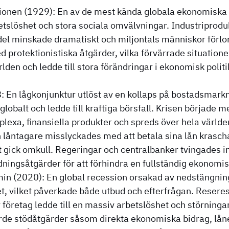
ionen (1929): En av de mest kända globala ekonomisk
etslöshet och stora sociala omvälvningar. Industriprodukt
ndel minskade dramatiskt och miljontals människor förlo
 protektionistiska åtgärder, vilka förvärrade situation
lden och ledde till stora förändringar i ekonomisk politi
 En lågkonjunktur utlöst av en kollaps på bostadsmarkn
lobalt och ledde till kraftiga börsfall. Krisen började m
lexa, finansiella produkter och spreds över hela värld
ch låntagare misslyckades med att betala sina lån kras
ut gick omkull. Regeringar och centralbanker tvingades
ningsåtgärder för att förhindra en fullständig ekonomis
 (2020): En global recession orsakad av nedstängnin
t, vilket påverkade både utbud och efterfrågan. Reseres
företag ledde till en massiv arbetslöshet och störningar
rde stödåtgärder såsom direkta ekonomiska bidrag, lån