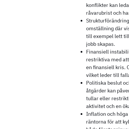
konflikter kan leda
råvarubrist och ha
Strukturförändring
omställning där vi
till exempel lett t
jobb skapas.
Finansiell instabi
restriktiva med att
en finansiell kris
vilket leder till f
Politiska beslut o
åtgärder kan påve
tullar eller restri
aktivitet och en ök
Inflation och höga 
räntorna för att k