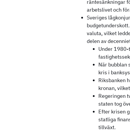
räntesänkningar fö
arbetslivet och för
Sveriges lågkonjun
budgetunderskott.
valuta, vilket led
delen av decenniet
Under 1980-ta
fastighetssek
När bubblan s
kris i banksy
Riksbanken hö
kronan, vilke
Regeringen t
staten tog öv
Efter krisen
statliga finan
tillväxt.