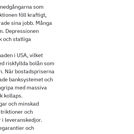
a nedgångarna som
ionen föll kraftigt,
rade sina jobb. Många
en. Depressionen
k och statliga
aden i USA, vilket
ed riskfyllda bolån som
en. När bostadspriserna
chade banksystemet och
 ingripa med massiva
k kollaps.
gar och minskad
triktioner och
 i leveranskedjor.
egarantier och