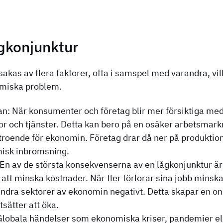
ågkonjunktur
akas av flera faktorer, ofta i samspel med varandra, vi
omiska problem.
n: När konsumenter och företag blir mer försiktiga med 
or och tjänster. Detta kan bero på en osäker arbetsmark
troende för ekonomin. Företag drar då ner på produktionen
misk inbromsning.
En av de största konsekvenserna av en lågkonjunktur är 
 att minska kostnader. När fler förlorar sina jobb minska
 andra sektorer av ekonomin negativt. Detta skapar en on
tsätter att öka.
 Globala händelser som ekonomiska kriser, pandemier ell