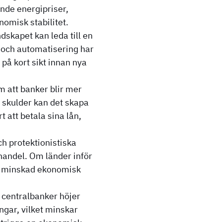
ande energipriser,
nomisk stabilitet.
dskapet kan leda till en
 och automatisering har
 på kort sikt innan nya
m att banker blir mer
a skulder kan det skapa
 att betala sina lån,
h protektionistiska
handel. Om länder inför
ill minskad ekonomisk
tt centralbanker höjer
ngar, vilket minskar