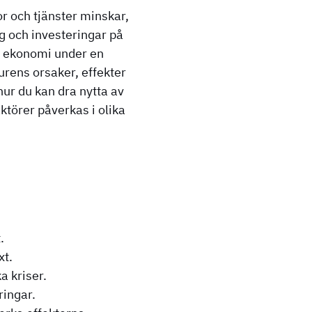
r och tjänster minskar,
ag och investeringar på
in ekonomi under en
urens orsaker, effekter
ur du kan dra nytta av
törer påverkas i olika
.
xt.
a kriser.
ringar.