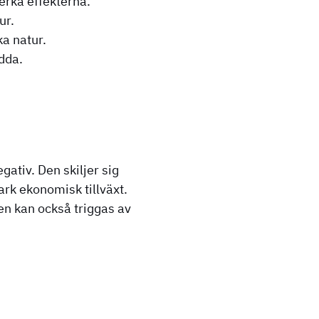
erka effekterna.
ur.
a natur.
dda.
ativ. Den skiljer sig
ark ekonomisk tillväxt.
en kan också triggas av