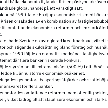
r att hålla ekonomin flytande. Krisen påskyndade även d
ändrade global handel på ett varaktigt sätt.
ktur på 1990-talet: En djup ekonomisk kris med hög arb
 Krisen orsakades av en kombination av fastighetsbubbl
de till omfattande ekonomiska reformer och en stark åt
.
let hade Sverige en avreglerad kreditmarknad, vilket le
tor och stigande skuldsättning bland företag och hushåll
prack 1990 följde en dramatisk nedgång i fastighetsvär
stemet där flera banker riskerade konkurs.
jde styrräntan till extrema nivåer (500 %) i ett försök 
t ledde till ännu större ekonomisk osäkerhet.
vingades genomföra besparingsåtgärder och skattehöjn
er ansvaret för flera banker.
 genomfördes omfattande reformer inom offentlig sekto
ser, vilket bidrog till att stabilisera ekonomin och stärk