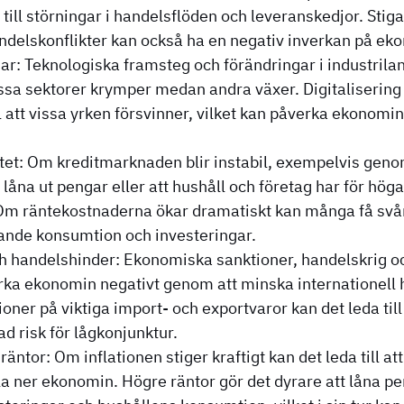
 till störningar i handelsflöden och leveranskedjor. Stig
ndelskonflikter kan också ha en negativ inverkan på eko
ar: Teknologiska framsteg och förändringar i industrilan
ssa sektorer krymper medan andra växer. Digitalisering
ill att vissa yrken försvinner, vilket kan påverka ekonomin
litet: Om kreditmarknaden blir instabil, exempelvis geno
 låna ut pengar eller att hushåll och företag har för hög
. Om räntekostnaderna ökar dramatiskt kan många få svårt
allande konsumtion och investeringar.
ch handelshinder: Ekonomiska sanktioner, handelskrig oc
rka ekonomin negativt genom att minska internationell 
ktioner på viktiga import- och exportvaror kan det leda t
ad risk för lågkonjunktur.
räntor: Om inflationen stiger kraftigt kan det leda till a
yla ner ekonomin. Högre räntor gör det dyrare att låna pe