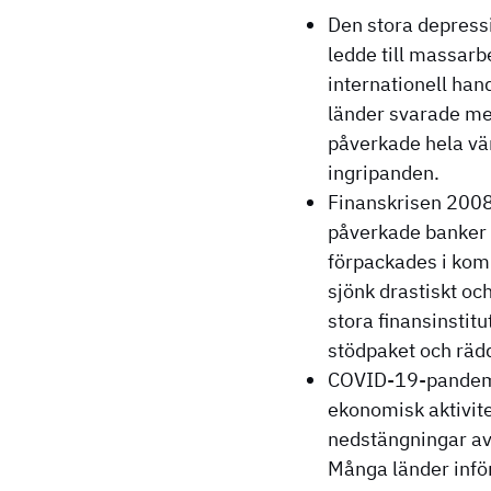
Den stora depress
ledde till massarb
internationell ha
länder svarade med
påverkade hela vär
ingripanden.
Finanskrisen 2008:
påverkade banker g
förpackades i komp
sjönk drastiskt o
stora finansinstit
stödpaket och rädd
COVID-19-pandemin
ekonomisk aktivite
nedstängningar av 
Många länder infö