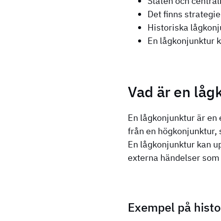
Staten och central
Det finns strategi
Historiska lågkonj
En lågkonjunktur k
Vad är en låg
En lågkonjunktur är en 
från en högkonjunktur, 
En lågkonjunktur kan u
externa händelser som f
Exempel på histo