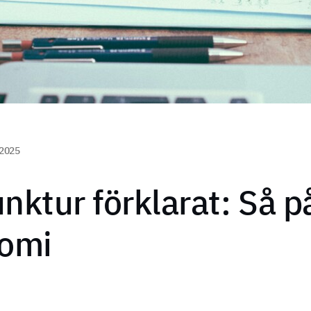
 2025
nktur förklarat: Så 
nomi