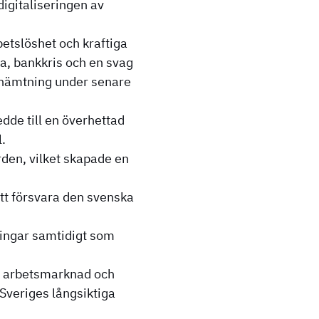
igitaliseringen av
etslöshet och kraftiga
a, bankkris och en svag
erhämtning under senare
dde till en överhettad
.
den, vilket skapade en
att försvara den svenska
ingar samtidigt som
r, arbetsmarknad och
a Sveriges långsiktiga