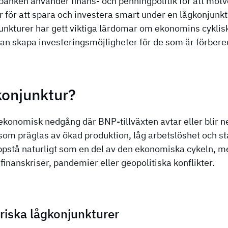
banken använder finans- och penningpolitik för att motv
er för att spara och investera smart under en lågkonjunkt
unkturer har gett viktiga lärdomar om ekonomins cyklisk
an skapa investeringsmöjligheter för de som är förbere
konjunktur?
ekonomisk nedgång där BNP-tillväxten avtar eller blir neg
som präglas av ökad produktion, låg arbetslöshet och st
ppstå naturligt som en del av den ekonomiska cykeln, m
inanskriser, pandemier eller geopolitiska konflikter.
riska lågkonjunkturer