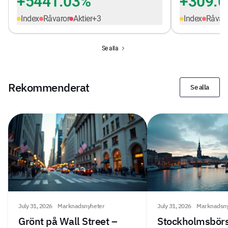
+5441.03%
+309.
Index
Råvaror
Aktier
+
3
Index
Råvar
Se alla
Rekommenderat
Se alla
July 31, 2026
Marknadsnyheter
July 31, 2026
Marknadsny
Grönt på Wall Street –
Stockholmsbörs