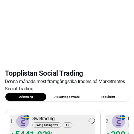
Topplistan Social Trading
Denna månads mest framgångsrika traders på Marketmates
Social Trading
Avkastning
Avkastning per trade
Popularitet
Swetrading
Pe
1
2
Swing trading
97
%
+
2
Sw