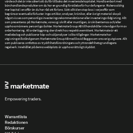
värde och det är inte säkert att du får tillbaka det investerade kapitalet. Handla enbart med
börshandlande produkter om du har en grundlig förståelse för hur de fungerar. Riskera aldrig
mer kapital i en affär än du har råd att förlora. Sätt alltid en stop-loss i varje affär som
begränsar eventuella förluster. Inga artiklar, analyser, krönikor, eller övrigt material ska på
något vis ses som personliga investeringsrekommendationer eller investeringsrådgivning. Allt
som presenteras på Marketmate, vare sig i skrift eller muntligen, är skribenternas och/eller
upphovsmännens personliga åsikter. Marketmate Group AB tillhandahåller inte någon form av
orderhantering. All orderläggning sker direkt hos respektive emittent. Marketmate är ett
mediebolag och publicerar köp- och säljanalyser i olika tillgångar. Marketmate har
utgivningstillstånd genom Marketmate Group AB med David Bagge som ansvarig utgivare. Allt
som publiceras omfattas av tryckfrihetsförordningens och yttrandefrihetsgrundlagens
regelverk. Innehållet på denna webbplats är upphovsrättsligt skyddat.
Empowering traders.
Warrantlista
Redaktionen
Börskurser