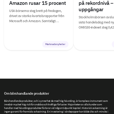
Amazon rusar 15 procent
på rekordnivå –
uppgångar
USA-börserna steg brett på fredagen,
drivet av starka kvartalsrapporter från
Stockholmsbörsen avslu
Microsoft och Amazon. Samtidigt…
sista handelsdag med ny
OMXS30-indexet steg 0,42
Marknadsnyheter
Om börshandlande produkter
Börshandlande produkter, och i synnerhet de med hög hävstång, är komplexa instrument som
innebär mycket hög risk för snabba och kraftiga förluster. Majoriteten av alla kunder som
handlar med hävstångsprodukter förlorar vid någon tidpunkt kapital. Historisk avkastning är
ingen garanti för framtida avkastning. En investering i värdepapper kan både öka och minska i