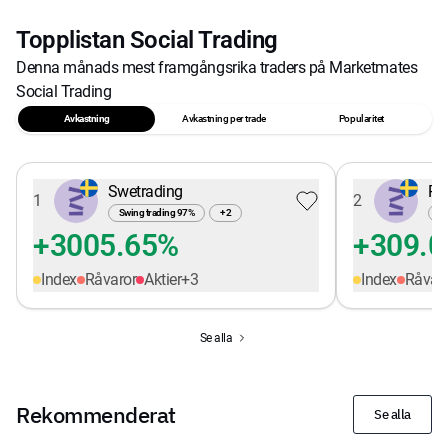
Topplistan Social Trading
Denna månads mest framgångsrika traders på Marketmates
Social Trading
Avkastning
Avkastning per trade
Popularitet
Swetrading
Pe
1
2
Swing trading
97
%
+
2
Sw
+3005.65%
+309.
Index
Råvaror
Aktier
+
3
Index
Råvar
Se alla
Rekommenderat
Se alla