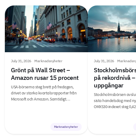
July 31, 2026
Marknadsnyheter
July 31, 2026
Marknadsny
Grönt på Wall Street –
Stockholmsbörs
Amazon rusar 15 procent
på rekordnivå –
uppgångar
USA-börserna steg brett på fredagen,
drivet av starka kvartalsrapporter från
Stockholmsbörsen avslu
Microsoft och Amazon. Samtidigt…
sista handelsdag med ny
OMXS30-indexet steg 0,42
Marknadsnyheter