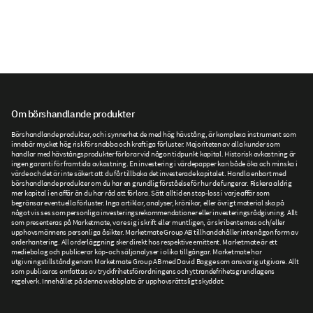
Om börshandlande produkter
Börshandlande produkter, och i synnerhet de med hög hävstång, är komplexa instrument som
innebär mycket hög risk för snabba och kraftiga förluster. Majoriteten av alla kunder som
handlar med hävstångsprodukter förlorar vid någon tidpunkt kapital. Historisk avkastning är
ingen garanti för framtida avkastning. En investering i värdepapper kan både öka och minska i
värde och det är inte säkert att du får tillbaka det investerade kapitalet. Handla enbart med
börshandlande produkter om du har en grundlig förståelse för hur de fungerar. Riskera aldrig
mer kapital i en affär än du har råd att förlora. Sätt alltid en stop-loss i varje affär som
begränsar eventuella förluster. Inga artiklar, analyser, krönikor, eller övrigt material ska på
något vis ses som personliga investeringsrekommendationer eller investeringsrådgivning. Allt
som presenteras på Marketmate, vare sig i skrift eller muntligen, är skribenternas och/eller
upphovsmännens personliga åsikter. Marketmate Group AB tillhandahåller inte någon form av
orderhantering. All orderläggning sker direkt hos respektive emittent. Marketmate är ett
mediebolag och publicerar köp- och säljanalyser i olika tillgångar. Marketmate har
utgivningstillstånd genom Marketmate Group AB med David Bagge som ansvarig utgivare. Allt
som publiceras omfattas av tryckfrihetsförordningens och yttrandefrihetsgrundlagens
regelverk. Innehållet på denna webbplats är upphovsrättsligt skyddat.