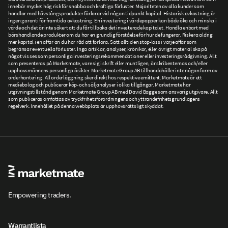
innebär mycket hög risk för snabba och kraftiga förluster. Majoriteten av alla kunder som
handlar med hävstångsprodukter förlorar vid någon tidpunkt kapital. Historisk avkastning är
ingen garanti för framtida avkastning. En investering i värdepapper kan både öka och minska i
värde och det är inte säkert att du får tillbaka det investerade kapitalet. Handla enbart med
börshandlande produkter om du har en grundlig förståelse för hur de fungerar. Riskera aldrig
mer kapital i en affär än du har råd att förlora. Sätt alltid en stop-loss i varje affär som
begränsar eventuella förluster. Inga artiklar, analyser, krönikor, eller övrigt material ska på
något vis ses som personliga investeringsrekommendationer eller investeringsrådgivning. Allt
som presenteras på Marketmate, vare sig i skrift eller muntligen, är skribenternas och/eller
upphovsmännens personliga åsikter. Marketmate Group AB tillhandahåller inte någon form av
orderhantering. All orderläggning sker direkt hos respektive emittent. Marketmate är ett
mediebolag och publicerar köp- och säljanalyser i olika tillgångar. Marketmate har
utgivningstillstånd genom Marketmate Group AB med David Bagge som ansvarig utgivare. Allt
som publiceras omfattas av tryckfrihetsförordningens och yttrandefrihetsgrundlagens
regelverk. Innehållet på denna webbplats är upphovsrättsligt skyddat.
Empowering traders.
Warrantlista