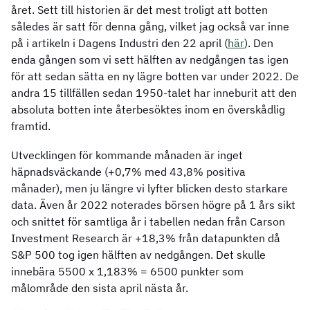
året. Sett till historien är det mest troligt att botten
således är satt för denna gång, vilket jag också var inne
på i artikeln i Dagens Industri den 22 april (
här
). Den
enda gången som vi sett hälften av nedgången tas igen
för att sedan sätta en ny lägre botten var under 2022. De
andra 15 tillfällen sedan 1950-talet har inneburit att den
absoluta botten inte återbesöktes inom en överskådlig
framtid.
Utvecklingen för kommande månaden är inget
häpnadsväckande (+0,7% med 43,8% positiva
månader), men ju längre vi lyfter blicken desto starkare
data. Även år 2022 noterades börsen högre på 1 års sikt
och snittet för samtliga år i tabellen nedan från Carson
Investment Research är +18,3% från datapunkten då
S&P 500 tog igen hälften av nedgången. Det skulle
innebära 5500 x 1,183% = 6500 punkter som
målområde den sista april nästa år.