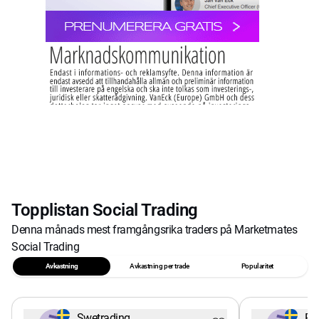
Topplistan Social Trading
Denna månads mest framgångsrika traders på Marketmates
Social Trading
Avkastning
Avkastning per trade
Popularitet
Swetrading
Pe