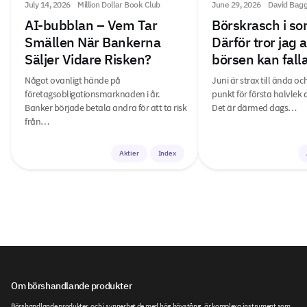
July 14, 2026
Million Dollar Book Club
June 29, 2026
David Bag
AI-bubblan – Vem Tar
Börskrasch i s
Smällen När Bankerna
Därför tror jag 
Säljer Vidare Risken?
börsen kan fal
Något ovanligt hände på
Juni är strax till ända oc
företagsobligationsmarknaden i år.
punkt för första halvlek 
Banker började betala andra för att ta risk
Det är därmed dags…
från…
Aktier
Index
Om börshandlande produkter
Börshandlande produkter, och i synnerhet de med hög hävstång, är komplexa instrument som