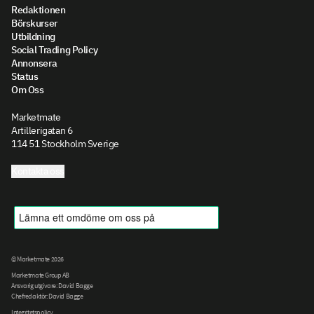
Redaktionen
Börskurser
Utbildning
Social Trading Policy
Annonsera
Status
Om Oss
Marketmate
Artillerigatan 6
114 51 Stockholm Sverige
Kontakta oss
© Marketmate 2026
Marketmate Group AB
Ansvarig utgivare: David Bagge
Chefredaktör: David Bagge
Integritetspolicy