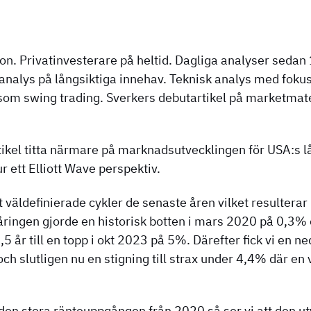
on. Privatinvesterare på heltid. Dagliga analyser sedan
nalys på långsiktiga innehav. Teknisk analys med fokus
 som swing trading. Sverkers debutartikel på marketmate
ikel titta närmare på marknadsutvecklingen för USA:s 
r ett Elliott Wave perspektiv.
tt väldefinierade cykler de senaste åren vilket resultera
åringen gjorde en historisk botten i mars 2020 på 0,3%
5 år till en topp i okt 2023 på 5%. Därefter fick vi en 
och slutligen nu en stigning till strax under 4,4% där en
den stora ränteuppgången från 2020 så ser vi att den utv