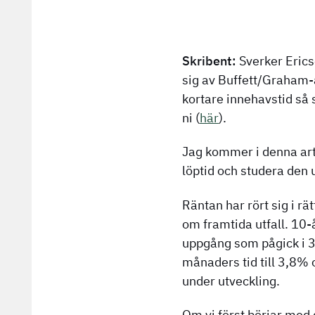
Skribent:
Sverker Erics
sig av Buffett/Graham-a
kortare innehavstid så
ni (
här
).
Jag kommer i denna art
löptid och studera den u
Räntan har rört sig i rä
om framtida utfall. 10-
uppgång som pågick i 3,
månaders tid till 3,8% 
under utveckling.
Om vi först börjar med 