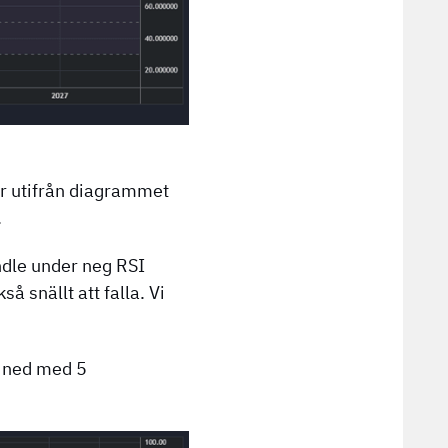
för utifrån diagrammet
.
ndle under neg RSI
å snällt att falla. Vi
A ned med 5