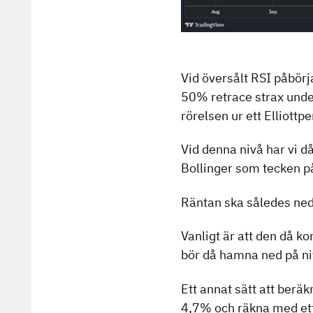
Vid översålt RSI påbörja
50% retrace strax under
rörelsen ur ett Elliottp
Vid denna nivå har vi d
Bollinger som tecken p
Räntan ska således ned 
Vanligt är att den då 
bör då hamna ned på n
Ett annat sätt att berä
4,7% och räkna med ett