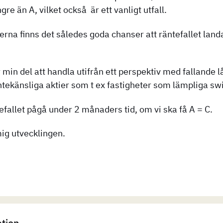
e än A, vilket också är ett vanligt utfall.
rna finns det således goda chanser att räntefallet land
ör min del att handla utifrån ett perspektiv med falland
äntekänsliga aktier som t ex fastigheter som lämpliga sw
fallet pågå under 2 månaders tid, om vi ska få A = C.
ig utvecklingen.
ation