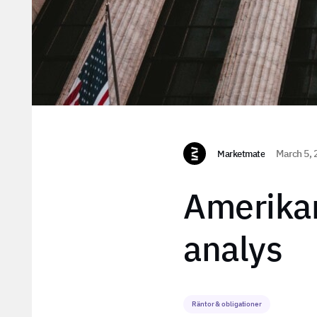
Marketmate
March 5, 
Amerikan
analys
Räntor & obligationer