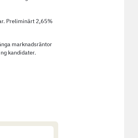
ar. Preliminärt 2,65%
e långa marknadsräntor
ing kandidater.