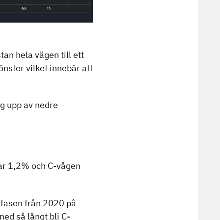
an hela vägen till ett
nster vilket innebär att
ng upp av nedre
var 1,2% och C-vågen
gsfasen från 2020 på
ned så långt bli C-