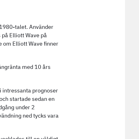
 1980-talet. Använder
 på Elliott Wave på
 om Elliott Wave finner
långränta med 10 års
r i intressanta prognoser
 och startade sedan en
nedgång under 2
 vändning ned tycks vara
ecklades till en väldigt