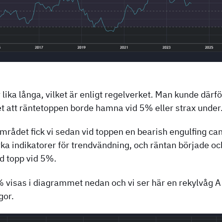
 lika långa, vilket är enligt regelverket. Man kunde där
et att räntetoppen borde hamna vid 5% eller strax under
mrådet fick vi sedan vid toppen en bearish engulfing ca
rka indikatorer för trendvändning, och räntan började ocks
d topp vid 5%.
8% visas i diagrammet nedan och vi ser här en rekylvåg 
gor.