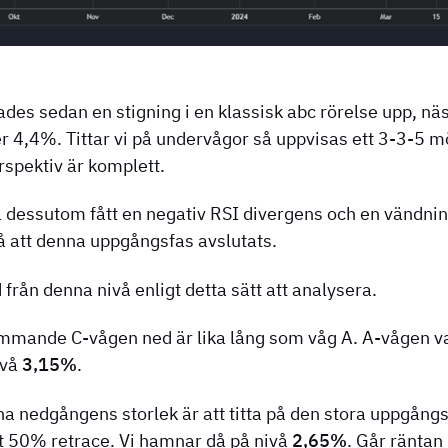
des sedan en stigning i en klassisk abc rörelse upp, näst
 4,4%. Tittar vi på undervågor så uppvisas ett 3-3-5 mö
erspektiv är komplett.
å dessutom fått en negativ RSI divergens och en vändni
å att denna uppgångsfas avslutats.
från denna nivå enligt detta sätt att analysera.
kommande C-vågen ned är lika lång som våg A. A-vågen 
ivå
3,15%
.
kna nedgångens storlek är att titta på den stora uppgån
 50% retrace. Vi hamnar då på nivå
2,65%
. Går räntan 