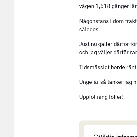
vågen 1,618 gånger längr
Någonstans i dom trakte
således.
Just nu gäller därför f
och jag väljer därför r
Tidsmässigt borde ränte
Ungefär så tänker jag m
Uppföljning följer!
Viktig inform