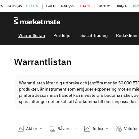
|
|
54 056,45
+0.31 %
GULD
4 347,58
-1.14 %
US10Y
108,74
+0.20 %
Warrantlistan
Portföljer
Social Trading
Redaktione
Warrantlistan
Warrantlistan låter dig utforska och jämföra mer än 50 000 ET
produkter, är instrument som erbjuder exponering mot en mång
jämföra dessa innan handel kan investerare bedöma risker, avgi
spara filter gör det enkelt att återkomma till dina anpassade
Aktier
Råvaror
Index
Valutor