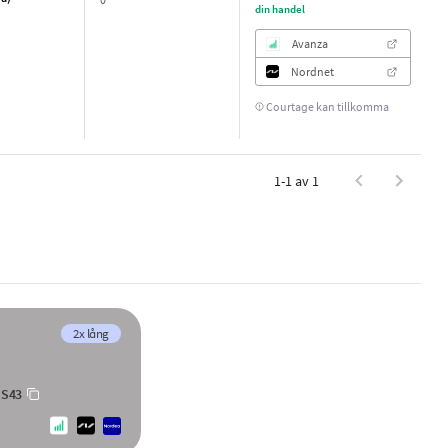
din handel
Avanza
Nordnet
Courtage kan tillkomma
1-1 av 1
2x lång
 S43