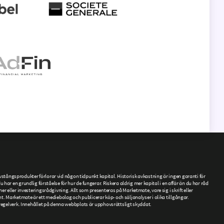
tångsprodukter förlorar vid någon tidpunkt kapital. Historisk avkastning är ingen garanti för
ar en grundlig förståelse för hur de fungerar. Riskera aldrig mer kapital i en affär än du har råd
ner eller investeringsrådgivning. Allt som presenteras på Marketmate, vare sig i skrift eller
. Marketmate är ett mediebolag och publicerar köp- och säljanalyser i olika tillgångar.
gelverk. Innehållet på denna webbplats är upphovsrättsligt skyddat.