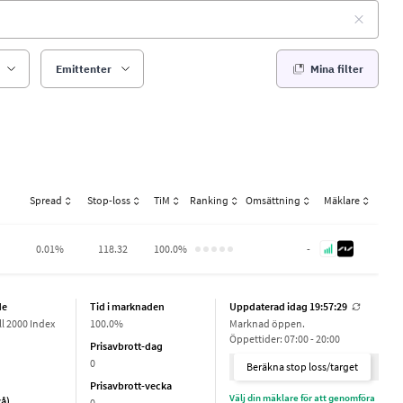
Emittenter
Mina filter
Spread
Stop-loss
TiM
Ranking
Omsättning
Mäklare
0.01%
118.32
100.0%
-
de
Tid i marknaden
Uppdaterad idag 19:57:29
ll 2000 Index
100.0%
Marknad öppen.
Öppettider: 07:00 - 20:00
Prisavbrott-dag
0
Beräkna stop loss/target
Prisavbrott-vecka
Välj din mäklare för att genomföra
vå)
0