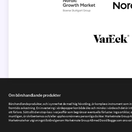
Om börshandlande produkter
Börshandlande produkter, och i synnerhet de med hög hävstång, är komplexa instrument som inneb
framtida avkastning. En investering i värdepapper kan både öka och minska i värde och det är inte
att förlora. Sätt alltid en stop-loss i varje affär som begränsar eventuella förluster. Inga artikla
muntligen, är skribenternas och/eller upphovsmännens personliga åsikter. Marketmate Group AB ti
Marketmate har utgivningstillstånd genom Marketmate Group AB med David Bagge som ansvarig ut