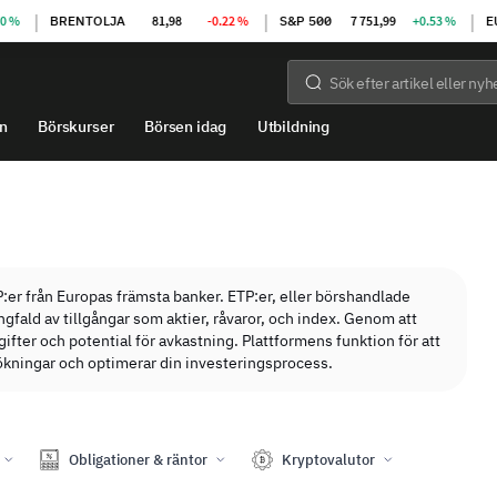
|
|
|
BRENTOLJA
81,98
-0.22 %
S&P 500
7 751,99
+0.53 %
EUR/U
n
Börskurser
Börsen idag
Utbildning
P:er från Europas främsta banker. ETP:er, eller börshandlade
fald av tillgångar som aktier, råvaror, och index. Genom att
fter och potential för avkastning. Plattformens funktion för att
 sökningar och optimerar din investeringsprocess.
Obligationer & räntor
Kryptovalutor