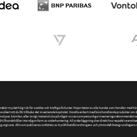
är mycket hög risk för snabba och kraftiga förluster. Majoriteten av alla kunder som handlar med hävs
 säkert att du får tillbaka det investerade kapitalet. Handla enbart med börshandlande produkter om du h
r, analyser, krönikor, eller övrigt material ska på något vis ses som personliga investeringsrekommendatio
llhandahåller inte någon form av orderhantering. All orderläggning sker direkt hos respektive emittent
givare. Allt som publiceras omfattas av tryckfrihetsförordningens och yttrandefrihetsgrundlagens re