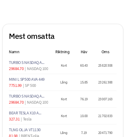
Mest omsatta
Namn
Riktning
Häv
Oms
TURBO S NASDAQ A...
Kort
60.43
25 820 308
29684.70
|
NASDAQ 100
MINI L SP500 AVA 449
Lång
15.85
23 261 388
7751.99
|
SP 500
TURBO S NASDAQ A...
Kort
76.19
23 007 163
29684.70
|
NASDAQ 100
BEAR TESLA X10 A...
Kort
10.00
21 702 833
327.31
|
Tesla
TLNG OLJA VT1130
Lång
7.19
20 471 790
81.98
|
BRENT-olja