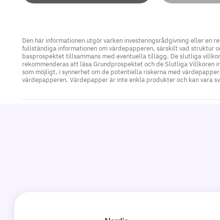
Den här informationen utgör varken investeringsrådgivning eller en r
fullständiga informationen om värdepapperen, särskilt vad struktur oc
basprospektet tillsammans med eventuella tillägg. De slutliga villkor
rekommenderas att läsa Grundprospektet och de Slutliga Villkoren inna
som möjligt, i synnerhet om de potentiella riskerna med värdepapper
värdepapperen. Värdepapper är inte enkla produkter och kan vara svår