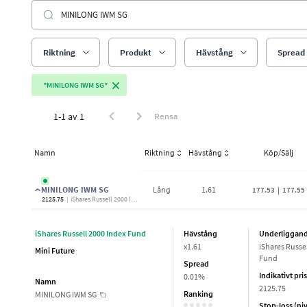
Riktning
Produkt
Hävstång
Spread
"MINILONG IWM SG"
1-1 av 1
Rensa
Namn
Riktning
Hävstång
Köp/Sälj
MINILONG IWM SG
Lång
1.61
177.49
|
177.51
2125.75
|
iShares Russell 2000 Index Fund
iShares Russell 2000 Index Fund
Hävstång
Underliggan
x
1.61
iShares Russe
Mini Future
Fund
Spread
Indikativt pris
0.01%
Namn
2125.75
Ranking
MINILONG IWM SG
Stop-loss (ni