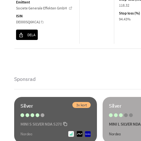
Emittent
118.32
Societe Generale Effekten GmbH
Stop loss (%)
ISIN
94.43%
DE000SQ6KCA1
DELA
Sponsrad
3x kort
Silver
Silver
MINI S SILVER NDA S270
MINI L SILVER NDA
Nordea
Nordea