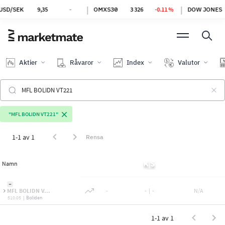
|
|
D/SEK
9,35
-
OMXS30
3 326
-0.11 %
DOW JONES
5
Aktier
Råvaror
Index
Valutor
"MFL BOLIDN VT221"
1-1 av 1
Rensa
Namn
MFL BOLIDN V...
-
-
|
-
N/A
510.05
|
Boliden
1-1 av 1