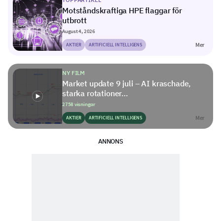
Motståndskraftiga HPE flaggar för
utbrott
August 4, 2026
Mer
AKTIER
ARTIFICIELL INTELLIGENS
NY FILM
Market update 9 juli – AI kraschade,
starka rotationer…
2758 visningar
Mer
AKTIER
ARTIFICIELL INTELLIGENS
ANNONS