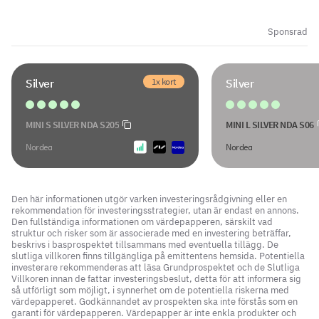
Sponsrad
1x kort
Silver
Silver
MINI S SILVER NDA S205
MINI L SILVER NDA S06
Nordea
Nordea
Den här informationen utgör varken investeringsrådgivning eller en
rekommendation för investeringsstrategier, utan är endast en annons.
Den fullständiga informationen om värdepapperen, särskilt vad
struktur och risker som är associerade med en investering beträffar,
beskrivs i basprospektet tillsammans med eventuella tillägg. De
slutliga villkoren finns tillgängliga på emittentens hemsida. Potentiella
investerare rekommenderas att läsa Grundprospektet och de Slutliga
Villkoren innan de fattar investeringsbeslut, detta för att informera sig
så utförligt som möjligt, i synnerhet om de potentiella riskerna med
värdepapperet. Godkännandet av prospekten ska inte förstås som en
garanti för värdepapperen. Värdepapper är inte enkla produkter och