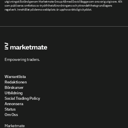
utgivningstillstånd genom Marketmate Group AB med David Bagge som ansvarig utgivare. Allt
som publiceras omfattas av tryckfrihetsförordningens och yttrandefrihetsgrundlagens
regelverk. Innehållet på denna webbplats är upphovsrättsligt skyddat.
Empowering traders.
Warrantlista
Redaktionen
Börskurser
Utbildning
Social Trading Policy
Annonsera
Status
Om Oss
Marketmate