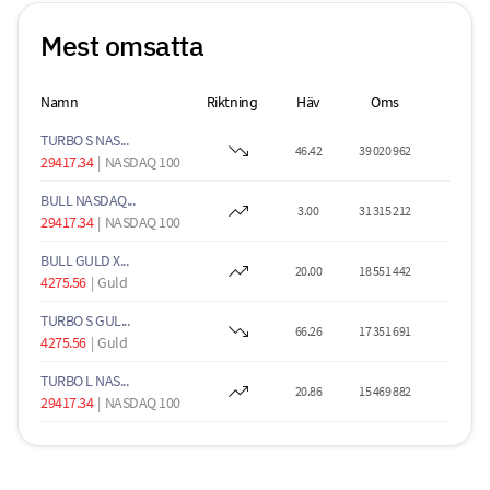
Mest omsatta
Namn
Riktning
Häv
Oms
TURBO S NAS...
46.42
39 020 962
29417.34
|
NASDAQ 100
BULL NASDAQ...
3.00
31 315 212
29417.34
|
NASDAQ 100
BULL GULD X...
20.00
18 551 442
4275.56
|
Guld
TURBO S GUL...
66.26
17 351 691
4275.56
|
Guld
TURBO L NAS...
20.86
15 469 882
29417.34
|
NASDAQ 100