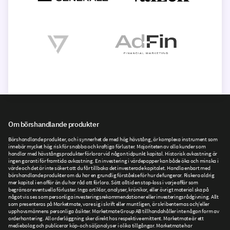
Om börshandlande produkter
Börshandlande produkter, och i synnerhet de med hög hävstång, är komplexa instrument som
innebär mycket hög risk för snabba och kraftiga förluster. Majoriteten av alla kunder som
handlar med hävstångsprodukter förlorar vid någon tidpunkt kapital. Historisk avkastning är
ingen garanti för framtida avkastning. En investering i värdepapper kan både öka och minska i
värde och det är inte säkert att du får tillbaka det investerade kapitalet. Handla enbart med
börshandlande produkter om du har en grundlig förståelse för hur de fungerar. Riskera aldrig
mer kapital i en affär än du har råd att förlora. Sätt alltid en stop-loss i varje affär som
begränsar eventuella förluster. Inga artiklar, analyser, krönikor, eller övrigt material ska på
något vis ses som personliga investeringsrekommendationer eller investeringsrådgivning. Allt
som presenteras på Marketmate, vare sig i skrift eller muntligen, är skribenternas och/eller
upphovsmännens personliga åsikter. Marketmate Group AB tillhandahåller inte någon form av
orderhantering. All orderläggning sker direkt hos respektive emittent. Marketmate är ett
mediebolag och publicerar köp- och säljanalyser i olika tillgångar. Marketmate har