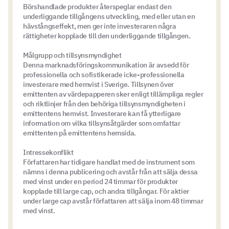
Börshandlade produkter återspeglar endast den
underliggande tillgångens utveckling, med eller utan en
hävstångseffekt, men ger inte investeraren några
rättigheter kopplade till den underliggande tillgången.
Målgrupp och tillsynsmyndighet
Denna marknadsföringskommunikation är avsedd för
professionella och sofistikerade icke-professionella
investerare med hemvist i Sverige. Tillsynen över
emittenten av värdepapperen sker enligt tillämpliga regler
och riktlinjer från den behöriga tillsynsmyndigheten i
emittentens hemvist. Investerare kan få ytterligare
information om vilka tillsynsåtgärder som omfattar
emittenten på emittentens hemsida.
Intressekonflikt
Författaren har tidigare handlat med de instrument som
nämns i denna publicering och avstår från att sälja dessa
med vinst under en period 24 timmar för produkter
kopplade till large cap, och andra tillgångar. För aktier
under large cap avstår författaren att sälja inom 48 timmar
med vinst.