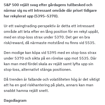
S&P 500 rejält svag efter gårdagens tullbesked och
närmar sig nu ett intressant område där priset tidigare
har rekylerat upp (5395–5370).
Ur ett swingtrading-perspektiv är detta ett intressant
område att leta efter en lång position för en rekyl uppåt,
med en stop-loss strax under 5370. Det ger en bra
risk/reward, då närmaste motstånd nu finns vid 5535.
Den modige kan köpa vid 5395 med en stop-loss strax
under 5370 och sikta på en rörelse upp mot 5535. Där
kan man med fördel skala av rejält samt lyfta upp sin
stop-loss, alternativt stänga positionen.
Då trenden är fallande och volatiliteten hög är det viktigt
att ha en god riskhantering på plats, annars kan man
snabbt hamna rejält snett.
Dagsdiagram