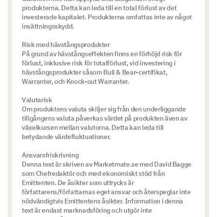
produkterna. Detta kan leda till en total förlust av det
investerade kapitalet. Produkterna omfattas inte av något
insättningsskydd.
Risk med hävstångsprodukter
På grund av hävstångseffekten finns en förhöjd risk för
förlust, inklusive risk för totalförlust, vid investering i
hävstångsprodukter såsom Bull & Bear-certifikat,
Warranter, och Knock-out Warranter.
Valutarisk
Om produktens valuta skiljer sig från den underliggande
tillgångens valuta påverkas värdet på produkten även av
växelkursen mellan valutorna. Detta kan leda till
betydande värdefluktuationer.
Ansvarsfriskrivning
Denna text är skriven av Marketmate.se med David Bagge
som Chefredaktör och med ekonomiskt stöd från
Emittenten. De åsikter som uttrycks är
författarens/författarnas eget ansvar och återspeglar inte
nödvändigtvis Emittentens åsikter. Information i denna
text är endast marknadsföring och utgör inte