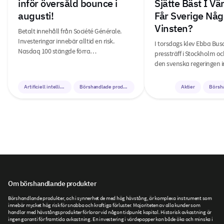
inför översåld bounce i
Sjätte Bäst I V
augusti!
Får Sverige Någ
Vinsten?
Betalt innehåll från Société Générale.
Investeringar innebär alltid en risk.
I torsdags klev Ebba Bus
Nasdaq 100 stängde förra…
pressträff i Stockholm o
den svenska regeringen i
Artificiell intelligens
Börshandlade produkter
Aktier
Börsh
Om börshandlande produkter
Börshandlande produkter, och i synnerhet de med hög hävstång, är komplexa instrument som
innebär mycket hög risk för snabba och kraftiga förluster. Majoriteten av alla kunder som
handlar med hävstångsprodukter förlorar vid någon tidpunkt kapital. Historisk avkastning är
ingen garanti för framtida avkastning. En investering i värdepapper kan både öka och minska i