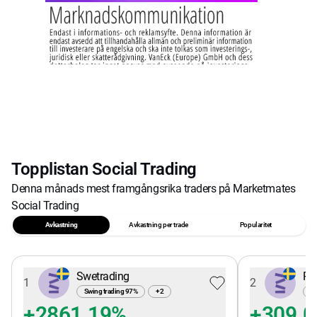
Topplistan Social Trading
Denna månads mest framgångsrika traders på Marketmates
Social Trading
Avkastning
Avkastning per trade
Popularitet
Swetrading
Pe
1
2
Swing trading
97
%
+
2
Sw
+2861.19%
+309.