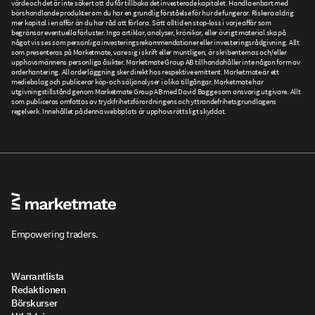
värde och det är inte säkert att du får tillbaka det investerade kapitalet. Handla enbart med
börshandlande produkter om du har en grundlig förståelse för hur de fungerar. Riskera aldrig
mer kapital i en affär än du har råd att förlora. Sätt alltid en stop-loss i varje affär som
begränsar eventuella förluster. Inga artiklar, analyser, krönikor, eller övrigt material ska på
något vis ses som personliga investeringsrekommendationer eller investeringsrådgivning. Allt
som presenteras på Marketmate, vare sig i skrift eller muntligen, är skribenternas och/eller
upphovsmännens personliga åsikter. Marketmate Group AB tillhandahåller inte någon form av
orderhantering. All orderläggning sker direkt hos respektive emittent. Marketmate är ett
mediebolag och publicerar köp- och säljanalyser i olika tillgångar. Marketmate har
utgivningstillstånd genom Marketmate Group AB med David Bagge som ansvarig utgivare. Allt
som publiceras omfattas av tryckfrihetsförordningens och yttrandefrihetsgrundlagens
regelverk. Innehållet på denna webbplats är upphovsrättsligt skyddat.
Empowering traders.
Warrantlista
Redaktionen
Börskurser