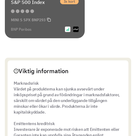
3x kort
S&P 500 Index
MINI S SPX BNP293
BNP Paribas
Viktig information
Marknadsrisk
Värdet på produkterna kan sjunka avsevärt under
inköpspriset på grund av förändringar i marknadsfaktorer,
särskilt om värdet på den underliggande tillgången
minskar eller ökar i värde. Produkterna är inte
kapitalskyddade.
Emittentens kreditrisk
Investerare är exponerade mot risken att Emittenten eller
Garanten inte kan uppfylla sina åtaganden enligt