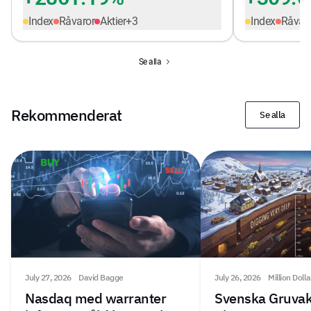
Index
Råvaror
Aktier
+
3
Index
Råvar
Se alla
Rekommenderat
Se alla
July 27, 2026
David Bagge
July 26, 2026
Million Doll
Nasdaq med warranter
Svenska Gruvak