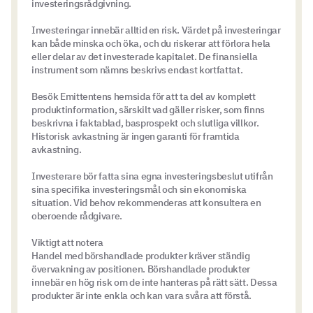
investeringsrådgivning.
Investeringar innebär alltid en risk. Värdet på investeringar
kan både minska och öka, och du riskerar att förlora hela
eller delar av det investerade kapitalet. De finansiella
instrument som nämns beskrivs endast kortfattat.
Besök Emittentens hemsida för att ta del av komplett
produktinformation, särskilt vad gäller risker, som finns
beskrivna i faktablad, basprospekt och slutliga villkor.
Historisk avkastning är ingen garanti för framtida
avkastning.
Investerare bör fatta sina egna investeringsbeslut utifrån
sina specifika investeringsmål och sin ekonomiska
situation. Vid behov rekommenderas att konsultera en
oberoende rådgivare.
Viktigt att notera
Handel med börshandlade produkter kräver ständig
övervakning av positionen. Börshandlade produkter
innebär en hög risk om de inte hanteras på rätt sätt. Dessa
produkter är inte enkla och kan vara svåra att förstå.