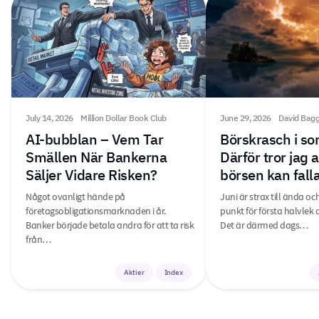
July 14, 2026
Million Dollar Book Club
June 29, 2026
David Bag
AI-bubblan – Vem Tar
Börskrasch i s
Smällen När Bankerna
Därför tror jag 
Säljer Vidare Risken?
börsen kan fal
Något ovanligt hände på
Juni är strax till ända oc
företagsobligationsmarknaden i år.
punkt för första halvlek 
Banker började betala andra för att ta risk
Det är därmed dags…
från…
Aktier
Index