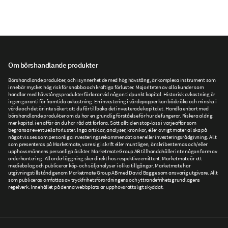
Om börshandlande produkter
Börshandlande produkter, och i synnerhet de med hög hävstång, är komplexa instrument som
innebär mycket hög risk för snabba och kraftiga förluster. Majoriteten av alla kunder som
handlar med hävstångsprodukter förlorar vid någon tidpunkt kapital. Historisk avkastning är
ingen garanti för framtida avkastning. En investering i värdepapper kan både öka och minska i
värde och det är inte säkert att du får tillbaka det investerade kapitalet. Handla enbart med
börshandlande produkter om du har en grundlig förståelse för hur de fungerar. Riskera aldrig
mer kapital i en affär än du har råd att förlora. Sätt alltid en stop-loss i varje affär som
begränsar eventuella förluster. Inga artiklar, analyser, krönikor, eller övrigt material ska på
något vis ses som personliga investeringsrekommendationer eller investeringsrådgivning. Allt
som presenteras på Marketmate, vare sig i skrift eller muntligen, är skribenternas och/eller
upphovsmännens personliga åsikter. Marketmate Group AB tillhandahåller inte någon form av
orderhantering. All orderläggning sker direkt hos respektive emittent. Marketmate är ett
mediebolag och publicerar köp- och säljanalyser i olika tillgångar. Marketmate har
utgivningstillstånd genom Marketmate Group AB med David Bagge som ansvarig utgivare. Allt
som publiceras omfattas av tryckfrihetsförordningens och yttrandefrihetsgrundlagens
regelverk. Innehållet på denna webbplats är upphovsrättsligt skyddat.