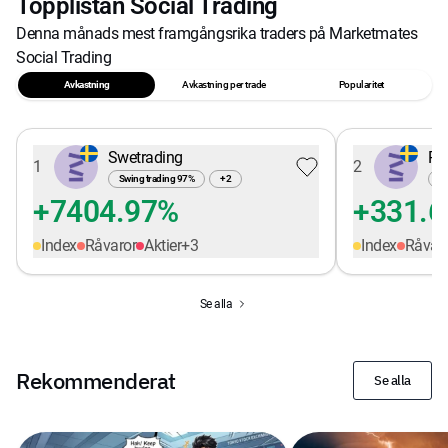
Topplistan Social Trading
Denna månads mest framgångsrika traders på Marketmates
Social Trading
Avkastning
Avkastning per trade
Popularitet
Swetrading
Pe
1
2
Swing trading
97
%
+
2
Sw
+7404.97%
+331.
Index
Råvaror
Aktier
+
3
Index
Råvar
Se alla
Rekommenderat
Se alla