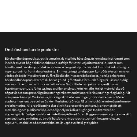
Om börshandlande produkter
Börshandlande produkter, och i synnerhet de med hög hävstång, är komplexa instrument som
innebär mycket hög risk för snabba och kraftiga förluster. Majoriteten av alla kunder som
handlar med hävstångsprodukter förlorar vid någon tidpunkt kapital. Historisk avkastning är
ingen garanti för framtida avkastning. En investering i värdepapper kan både öka och minska i
värde och det är inte säkert att du får tillbaka det investerade kapitalet. Handla enbart med
börshandlande produkter om du har en grundlig förståelse för hur de fungerar. Riskera aldrig
mer kapital i en affär än du har råd att förlora. Sätt alltid en stop-loss i varje affär som
begränsar eventuella förluster. Inga artiklar, analyser, krönikor, eller övrigt material ska på
något vis ses som personliga investeringsrekommendationer eller investeringsrådgivning. Allt
som presenteras på Marketmate, vare sig i skrift eller muntligen, är skribenternas och/eller
upphovsmännens personliga åsikter. Marketmate Group AB tillhandahåller inte någon form av
orderhantering. All orderläggning sker direkt hos respektive emittent. Marketmate är ett
mediebolag och publicerar köp- och säljanalyser i olika tillgångar. Marketmate har
utgivningstillstånd genom Marketmate Group AB med David Bagge som ansvarig utgivare. Allt
som publiceras omfattas av tryckfrihetsförordningens och yttrandefrihetsgrundlagens
regelverk. Innehållet på denna webbplats är upphovsrättsligt skyddat.