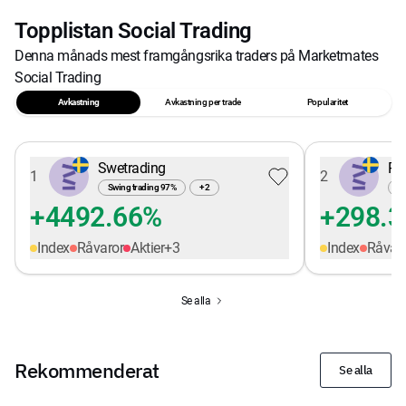
Topplistan Social Trading
Denna månads mest framgångsrika traders på Marketmates
Social Trading
Avkastning
Avkastning per trade
Popularitet
Swetrading
Pe
1
2
Swing trading
97
%
+
2
Sw
+4492.66%
+298.
Index
Råvaror
Aktier
+
3
Index
Råvar
Se alla
Rekommenderat
Se alla