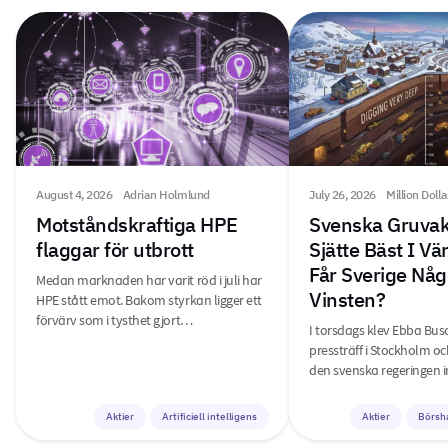
August 4, 2026
Adrian Holmlund
July 26, 2026
Million Doll
Motståndskraftiga HPE
Svenska Gruvak
flaggar för utbrott
Sjätte Bäst I V
Får Sverige Någ
Medan marknaden har varit röd i juli har
Vinsten?
HPE stått emot. Bakom styrkan ligger ett
förvärv som i tysthet gjort…
I torsdags klev Ebba Bus
pressträff i Stockholm o
den svenska regeringen i
Aktier
Artificiell intelligens
Aktier
Börsh