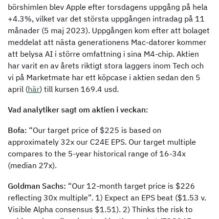
börshimlen blev Apple efter torsdagens uppgång på hela
+4.3%, vilket var det största uppgången intradag på 11
månader (5 maj 2023). Uppgången kom efter att bolaget
meddelat att nästa generationens Mac-datorer kommer
att belysa AI i större omfattning i sina M4-chip. Aktien
har varit en av årets riktigt stora laggers inom Tech och
vi på Marketmate har ett köpcase i aktien sedan den 5
april (
här
) till kursen 169.4 usd.
Vad analytiker sagt om aktien i veckan:
Bofa:
“Our target price of $225 is based on
approximately 32x our C24E EPS. Our target multiple
compares to the 5-year historical range of 16-34x
(median 27x).
Goldman Sachs:
“Our 12-month target price is $226
reflecting 30x multiple”. 1) Expect an EPS beat ($1.53 v.
Visible Alpha consensus $1.51). 2) Thinks the risk to