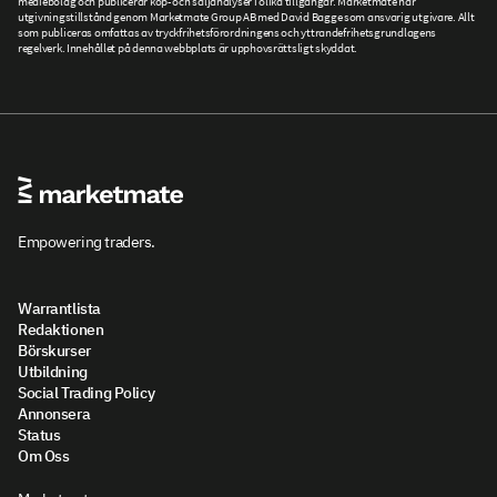
mediebolag och publicerar köp- och säljanalyser i olika tillgångar. Marketmate har
utgivningstillstånd genom Marketmate Group AB med David Bagge som ansvarig utgivare. Allt
som publiceras omfattas av tryckfrihetsförordningens och yttrandefrihetsgrundlagens
regelverk. Innehållet på denna webbplats är upphovsrättsligt skyddat.
Empowering traders.
Warrantlista
Redaktionen
Börskurser
Utbildning
Social Trading Policy
Annonsera
Status
Om Oss