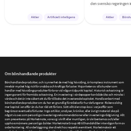
den svenska regeringen i
Aktier
Artificiell intelligens
Aktier
Börsh
Om börshandlande produkter
Börshandlande produkter, och i synnerhet de med hög hävstång, är komplexa instrument som
innebär mycket hög risk för snabba och kraftiga förluster. Majoriteten av alla kunder som
handlar med hävstångsprodukter förlorar vid någon tidpunkt kapital. Historisk avkastning är
ingen garanti för framtida avkastning. En investering i värdepapper kan både öka och minska i
värde och det är inte säkert att du får tillbaka det investerade kapitalet. Handla enbart med
börshandlande produkter om du har en grundlig förståelse för hur de fungerar. Riskera aldrig
mer kapital i en affär än du har råd att förlora. Sätt alltid en stop-loss i varje affär som
begränsar eventuella förluster. Inga artiklar, analyser, krönikor, eller övrigt material ska på
något vis ses som personliga investeringsrekommendationer eller investeringsrådgivning. Allt
som presenteras på Marketmate, vare sig i skrift eller muntligen, är skribenternas och/eller
upphovsmännens personliga åsikter. Marketmate Group AB tillhandahåller inte någon form av
orderhantering. All orderläggning sker direkt hos respektive emittent. Marketmate är ett