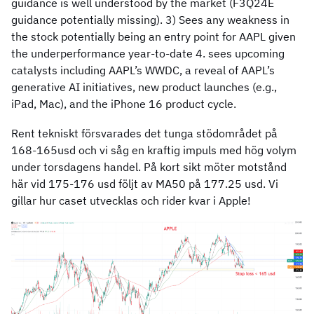
guidance is well understood by the market (F3Q24E
guidance potentially missing). 3) Sees any weakness in
the stock potentially being an entry point for AAPL given
the underperformance year-to-date 4. sees upcoming
catalysts including AAPL’s WWDC, a reveal of AAPL’s
generative AI initiatives, new product launches (e.g.,
iPad, Mac), and the iPhone 16 product cycle.
Rent tekniskt försvarades det tunga stödområdet på
168-165usd och vi såg en kraftig impuls med hög volym
under torsdagens handel. På kort sikt möter motstånd
här vid 175-176 usd följt av MA50 på 177.25 usd. Vi
gillar hur caset utvecklas och rider kvar i Apple!