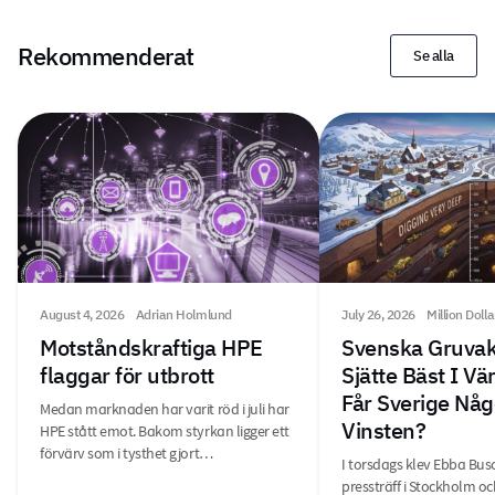
Rekommenderat
Se alla
August 4, 2026
Adrian Holmlund
July 26, 2026
Million Doll
Motståndskraftiga HPE
Svenska Gruvak
flaggar för utbrott
Sjätte Bäst I V
Får Sverige Någ
Medan marknaden har varit röd i juli har
Vinsten?
HPE stått emot. Bakom styrkan ligger ett
förvärv som i tysthet gjort…
I torsdags klev Ebba Bus
pressträff i Stockholm o