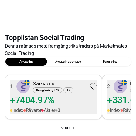
Topplistan Social Trading
Denna månads mest framgångsrika traders på Marketmates
Social Trading
Avkastning
Avkastning per trade
Popularitet
Swetrading
Pe
1
2
Swing trading
97
%
+
2
Sw
+7404.97%
+331.
Index
Råvaror
Aktier
+
3
Index
Råvar
Se alla