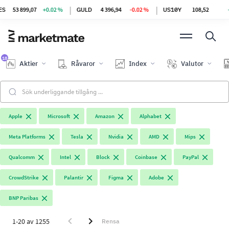
|
|
53 899,07
+0.02 %
GULD
4 396,94
-0.02 %
US10Y
108,52
-
18
Aktier
Råvaror
Index
Valutor
Apple
Microsoft
Amazon
Alphabet
Meta Platforms
Tesla
Nvidia
AMD
Mips
Qualcomm
Intel
Block
Coinbase
PayPal
CrowdStrike
Palantir
Figma
Adobe
BNP Paribas
1-20 av 1255
Rensa