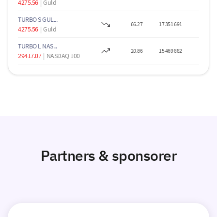
4275.56
|
Guld
TURBO S GUL...
66.27
17 351 691
4275.56
|
Guld
TURBO L NAS...
20.86
15 469 882
29417.07
|
NASDAQ 100
Partners & sponsorer