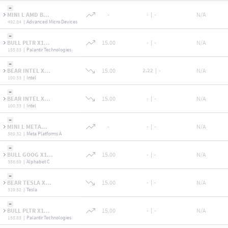
MINI L AMD B...
-
-
|
-
N/A
492.84
|
Advanced Micro Devices
BULL PLTR X1...
15.00
-
|
-
N/A
155.83
|
Palantir Technologies
BEAR INTEL X...
15.00
2.22
|
-
N/A
100.33
|
Intel
BEAR INTEL X...
15.00
-
|
-
N/A
100.33
|
Intel
MINI L META...
-
-
|
-
N/A
589.32
|
Meta Platforms A
BULL GOOG X1...
15.00
-
|
-
N/A
356.69
|
Alphabet C
BEAR TESLA X...
15.00
-
|
-
N/A
319.52
|
Tesla
BULL PLTR X1...
15.00
-
|
-
N/A
155.83
|
Palantir Technologies