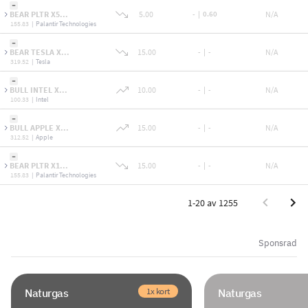
BEAR PLTR X5...
5.00
-
|
0.60
N/A
155.83
|
Palantir Technologies
BEAR TESLA X...
15.00
-
|
-
N/A
319.52
|
Tesla
BULL INTEL X...
10.00
-
|
-
N/A
100.33
|
Intel
BULL APPLE X...
15.00
-
|
-
N/A
312.52
|
Apple
BEAR PLTR X1...
15.00
-
|
-
N/A
155.83
|
Palantir Technologies
1-20 av 1255
Sponsrad
1x kort
Naturgas
Naturgas