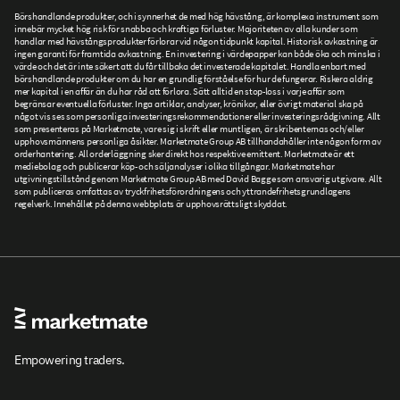
Börshandlande produkter, och i synnerhet de med hög hävstång, är komplexa instrument som
innebär mycket hög risk för snabba och kraftiga förluster. Majoriteten av alla kunder som
handlar med hävstångsprodukter förlorar vid någon tidpunkt kapital. Historisk avkastning är
ingen garanti för framtida avkastning. En investering i värdepapper kan både öka och minska i
värde och det är inte säkert att du får tillbaka det investerade kapitalet. Handla enbart med
börshandlande produkter om du har en grundlig förståelse för hur de fungerar. Riskera aldrig
mer kapital i en affär än du har råd att förlora. Sätt alltid en stop-loss i varje affär som
begränsar eventuella förluster. Inga artiklar, analyser, krönikor, eller övrigt material ska på
något vis ses som personliga investeringsrekommendationer eller investeringsrådgivning. Allt
som presenteras på Marketmate, vare sig i skrift eller muntligen, är skribenternas och/eller
upphovsmännens personliga åsikter. Marketmate Group AB tillhandahåller inte någon form av
orderhantering. All orderläggning sker direkt hos respektive emittent. Marketmate är ett
mediebolag och publicerar köp- och säljanalyser i olika tillgångar. Marketmate har
utgivningstillstånd genom Marketmate Group AB med David Bagge som ansvarig utgivare. Allt
som publiceras omfattas av tryckfrihetsförordningens och yttrandefrihetsgrundlagens
regelverk. Innehållet på denna webbplats är upphovsrättsligt skyddat.
Empowering traders.