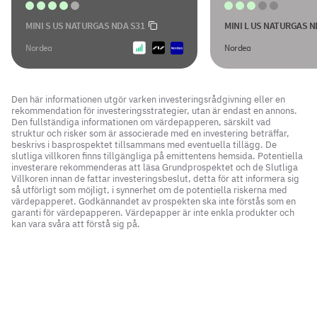
MINI S US NATURGAS NDA S31
MINI L US NATURGAS N
Nordea
Nordea
Den här informationen utgör varken investeringsrådgivning eller en
rekommendation för investeringsstrategier, utan är endast en annons.
Den fullständiga informationen om värdepapperen, särskilt vad
struktur och risker som är associerade med en investering beträffar,
beskrivs i basprospektet tillsammans med eventuella tillägg. De
slutliga villkoren finns tillgängliga på emittentens hemsida. Potentiella
investerare rekommenderas att läsa Grundprospektet och de Slutliga
Villkoren innan de fattar investeringsbeslut, detta för att informera sig
så utförligt som möjligt, i synnerhet om de potentiella riskerna med
värdepapperet. Godkännandet av prospekten ska inte förstås som en
garanti för värdepapperen. Värdepapper är inte enkla produkter och
kan vara svåra att förstå sig på.