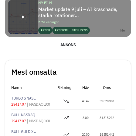
NY FILM
Market update 9 juli – AI kraschade,
starka rotationer…
2758 visningar
Mer
AKTIER
ARTIFICIELL INTELLIGENS
ANNONS
Mest omsatta
Namn
Riktning
Häv
Oms
TURBO S NAS...
46.42
39 020 962
29417.07
|
NASDAQ 100
BULL NASDAQ...
3.00
31 315 212
29417.07
|
NASDAQ 100
BULL GULD X...
20.00
18 551 442