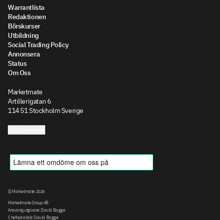
Warrantlista
Redaktionen
Börskurser
Utbildning
Social Trading Policy
Annonsera
Status
Om Oss
Marketmate
Artillerigatan 6
114 51 Stockholm Sverige
Kontakta oss
© Marketmate 2026
Marketmate Group AB
Ansvarig utgivare: David Bagge
Chefredaktör: David Bagge