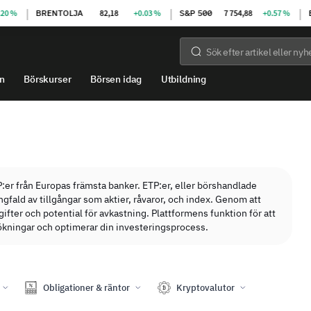
|
|
|
%
BRENTOLJA
82,18
+0.03 %
S&P 500
7 754,88
+0.57 %
EUR
n
Börskurser
Börsen idag
Utbildning
P:er från Europas främsta banker. ETP:er, eller börshandlade
fald av tillgångar som aktier, råvaror, och index. Genom att
fter och potential för avkastning. Plattformens funktion för att
 sökningar och optimerar din investeringsprocess.
Obligationer & räntor
Kryptovalutor