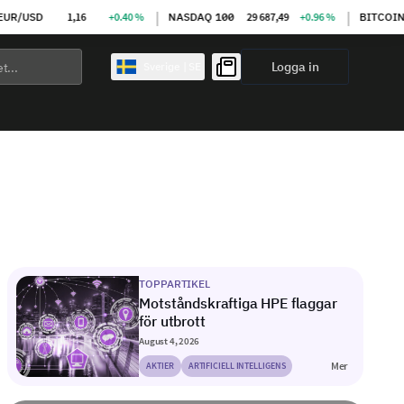
|
|
/USD
1,16
+0.40 %
NASDAQ 100
29 687,49
+0.96 %
BITCOIN
6
Logga in
Sverige | SE
TOPPARTIKEL
Motståndskraftiga HPE flaggar
för utbrott
August 4, 2026
Mer
AKTIER
ARTIFICIELL INTELLIGENS