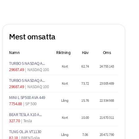
Mest omsatta
Namn
Riktning
Häv
Oms
TURBO S NASDAQ A...
Kort
62.74
24 755 143
29687.49
|
NASDAQ 100
TURBO S NASDAQ A...
Kort
73.72
23 005 489
29687.49
|
NASDAQ 100
MINI L SP500 AVA 449
Lång
15.76
22 334 988
7754.88
|
SP 500
BEAR TESLA X10 A...
Kort
10.00
21 670 311
327.70
|
Tesla
TLNG OLJA VT1130
Lång
7.06
20 471 790
82.18
|
BRENT-olja