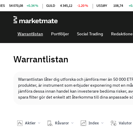
|
|
54 070,08
+0.34 %
GULD
4 345,12
-1.20 %
US10Y
108,74
+0.20 
Warrantlistan
Portföljer
Social Trading
Redaktione
Warrantlistan
Warrantlistan låter dig utforska och jämföra mer än 50 000 ET
produkter, är instrument som erbjuder exponering mot en mång
jämföra dessa innan handel kan investerare bedöma risker, avgi
spara filter gör det enkelt att återkomma till dina anpassade
Aktier
Råvaror
Index
Valutor