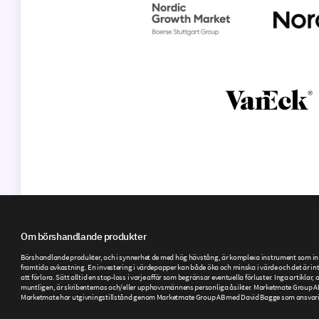
Om börshandlande produkter
Börshandlande produkter, och i synnerhet de med hög hävstång, är komplexa instrument som inneb
framtida avkastning. En investering i värdepapper kan både öka och minska i värde och det är inte
att förlora. Sätt alltid en stop-loss i varje affär som begränsar eventuella förluster. Inga artikla
muntligen, är skribenternas och/eller upphovsmännens personliga åsikter. Marketmate Group AB ti
Marketmate har utgivningstillstånd genom Marketmate Group AB med David Bagge som ansvarig ut