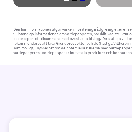
Den här informationen utgör varken investeringsrådgivning eller en r
fullständiga informationen om värdepapperen, särskilt vad struktur oc
basprospektet tillsammans med eventuella tillägg. De slutliga villkor
rekommenderas att läsa Grundprospektet och de Slutliga Villkoren inna
som möjligt, i synnerhet om de potentiella riskerna med värdepapper
värdepapperen. Värdepapper är inte enkla produkter och kan vara svår