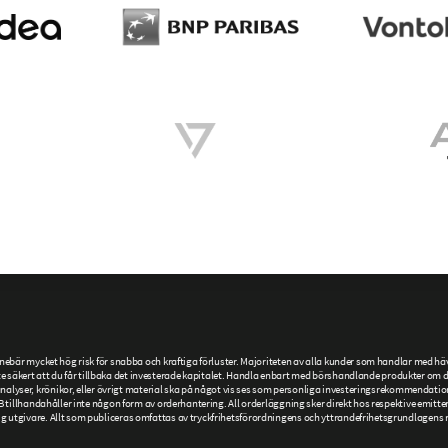
är mycket hög risk för snabba och kraftiga förluster. Majoriteten av alla kunder som handlar med hävs
 säkert att du får tillbaka det investerade kapitalet. Handla enbart med börshandlande produkter om du h
r, analyser, krönikor, eller övrigt material ska på något vis ses som personliga investeringsrekommendatio
llhandahåller inte någon form av orderhantering. All orderläggning sker direkt hos respektive emittent
givare. Allt som publiceras omfattas av tryckfrihetsförordningens och yttrandefrihetsgrundlagens re