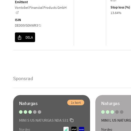
Emittent
Stop loss (%)
Vontobel Financial Products GmbH
13.64%
ISIN
DE000VS0NWR3
DELA
Sponsrad
1x kort
Naturgas
Naturgas
MINI S US NATURGAS NDA S31
MINI L US NATUR
Nordea
Nordea