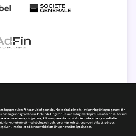
tångsprodukter förlorar vid någon tidpunkt kapital. Historisk avkastning är ingen garanti för
ar en grundlig förståelse för hur de fungerar. Riskera aldrig mer kapital i en affär än du har råd
ner eller investeringsrådgivning. Allt som presenteras på Marketmate, vare sig i skrift eller
. Marketmate är ett mediebolag och publicerar köp- och säljanalyser i olika tillgångar.
gelverk. Innehållet på denna webbplats är upphovsrättsligt skyddat.