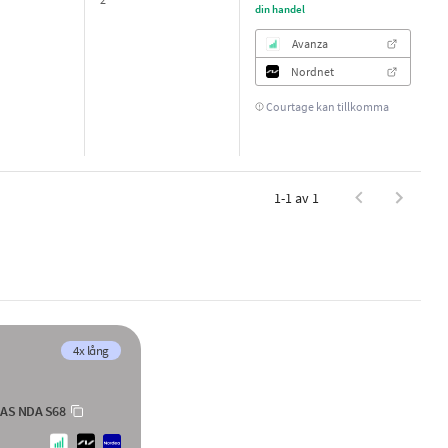
din handel
Avanza
Nordnet
Courtage kan tillkomma
1-1 av 1
4x lång
GAS NDA S68