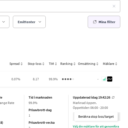
Emittenter
Mina filter
Spread
Stop-loss
TiM
Ranking
Omsättning
Mäklare
0.07%
8.17
99.9%
-
de
Tid i marknaden
Uppdaterad idag 19:42:27
ange Rate
99.9%
Marknad öppen.
Öppettider: 06:00 - 20:00
Prisavbrott-dag
1
Beräkna stop loss/target
vå)
Prisavbrott-vecka
Välj din mäklare för att genomföra
2