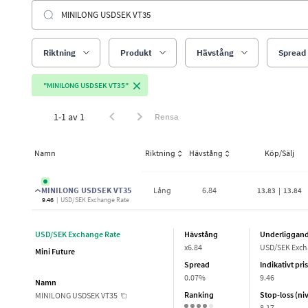
Riktning
Produkt
Hävstång
Spread
"MINILONG USDSEK VT35"
1-1 av 1
Rensa
Namn
Riktning
Hävstång
Köp/Sälj
MINILONG USDSEK VT35
Lång
6.84
13.83
|
13.84
9.46
|
USD/SEK Exchange Rate
USD/SEK Exchange Rate
Hävstång
Underliggan
x
6.84
USD/SEK Exch
Mini Future
Spread
Indikativt pris
0.07%
9.46
Namn
Ranking
Stop-loss (ni
MINILONG USDSEK VT35
8.17