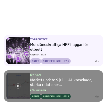
TOPPARTIKEL
Motståndskraftiga HPE flaggar för
utbrott
August 4, 2026
Mer
AKTIER
ARTIFICIELL INTELLIGENS
NY FILM
Market update 9 juli – AI kraschade,
starka rotationer…
2761 visningar
Mer
AKTIER
ARTIFICIELL INTELLIGENS