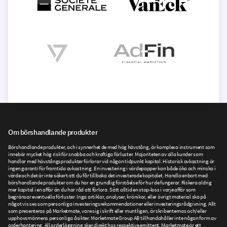
Om börshandlande produkter
Börshandlande produkter, och i synnerhet de med hög hävstång, är komplexa instrument som
innebär mycket hög risk för snabba och kraftiga förluster. Majoriteten av alla kunder som
handlar med hävstångsprodukter förlorar vid någon tidpunkt kapital. Historisk avkastning är
ingen garanti för framtida avkastning. En investering i värdepapper kan både öka och minska i
värde och det är inte säkert att du får tillbaka det investerade kapitalet. Handla enbart med
börshandlande produkter om du har en grundlig förståelse för hur de fungerar. Riskera aldrig
mer kapital i en affär än du har råd att förlora. Sätt alltid en stop-loss i varje affär som
begränsar eventuella förluster. Inga artiklar, analyser, krönikor, eller övrigt material ska på
något vis ses som personliga investeringsrekommendationer eller investeringsrådgivning. Allt
som presenteras på Marketmate, vare sig i skrift eller muntligen, är skribenternas och/eller
upphovsmännens personliga åsikter. Marketmate Group AB tillhandahåller inte någon form av
orderhantering. All orderläggning sker direkt hos respektive emittent. Marketmate är ett