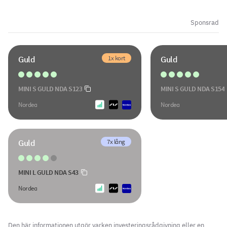
Sponsrad
1x kort
Guld
Guld
MINI S GULD NDA S123
MINI S GULD NDA S154
Nordea
Nordea
7x lång
Guld
MINI L GULD NDA S43
Nordea
Den här informationen utgör varken investeringsrådgivning eller en