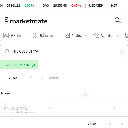
|
|
981,22
0.00 %
DAX
26 353,48
-0.05 %
USD/SEK
9,37
-
Aktier
Råvaror
Index
Valutor
"MFL GULD VT476"
1-1 av 1
Rensa
Namn
MFL GULD VT4...
-
-
|
-
N/A
4433.59
|
Gold (troy ounce)
1-1 av 1