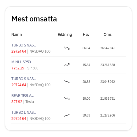
Mest omsatta
Namn
Riktning
Häv
Oms
TURBO S NAS...
66.64
26 542 841
29724.64
|
NASDAQ 100
MINI L SP50...
15.84
23 261 388
7752.25
|
SP 500
TURBO S NAS...
20.88
23 045 012
29724.64
|
NASDAQ 100
BEAR TESLA...
10.00
21 933 761
327.92
|
Tesla
TURBO L NAS...
39.63
21 272 906
29724.64
|
NASDAQ 100