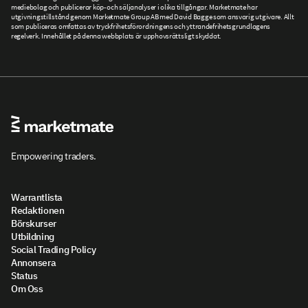
mediebolag och publicerar köp- och säljanalyser i olika tillgångar. Marketmate har
utgivningstillstånd genom Marketmate Group AB med David Bagge som ansvarig utgivare. Allt
som publiceras omfattas av tryckfrihetsförordningens och yttrandefrihetsgrundlagens
regelverk. Innehållet på denna webbplats är upphovsrättsligt skyddat.
Empowering traders.
Warrantlista
Redaktionen
Börskurser
Utbildning
Social Trading Policy
Annonsera
Status
Om Oss